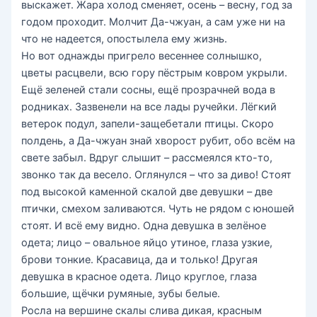
выскажет. Жара холод сменяет, осень – весну, год за
годом проходит. Молчит Да-чжуан, а сам уже ни на
что не надеется, опостылела ему жизнь.
Но вот однажды пригрело весеннее солнышко,
цветы расцвели, всю гору пёстрым ковром укрыли.
Ещё зеленей стали сосны, ещё прозрачней вода в
родниках. Зазвенели на все лады ручейки. Лёгкий
ветерок подул, запели-защебетали птицы. Скоро
полдень, а Да-чжуан знай хворост рубит, обо всём на
свете забыл. Вдруг слышит – рассмеялся кто-то,
звонко так да весело. Оглянулся – что за диво! Стоят
под высокой каменной скалой две девушки – две
птички, смехом заливаются. Чуть не рядом с юношей
стоят. И всё ему видно. Одна девушка в зелёное
одета; лицо – овальное яйцо утиное, глаза узкие,
брови тонкие. Красавица, да и только! Другая
девушка в красное одета. Лицо круглое, глаза
большие, щёчки румяные, зубы белые.
Росла на вершине скалы слива дикая, красным