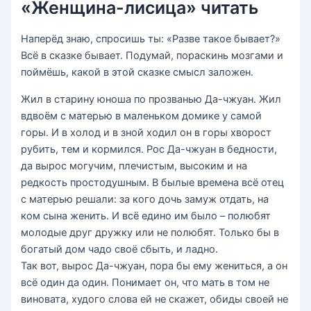
«Женщина-лисица» читать
Наперёд знаю, спросишь ты: «Разве такое бывает?»
Всё в сказке бывает. Подумай, пораскинь мозгами и
поймёшь, какой в этой сказке смысл заложен.
Жил в старину юноша по прозванью Да-чжуан. Жил
вдвоём с матерью в маленьком домике у самой
горы. И в холод и в зной ходил он в горы хворост
рубить, тем и кормился. Рос Да-чжуан в бедности,
да вырос могучим, плечистым, высоким и на
редкость простодушным. В былые времена всё отец
с матерью решали: за кого дочь замуж отдать, на
ком сына женить. И всё едино им было – полюбят
молодые друг дружку или не полюбят. Только бы в
богатый дом чадо своё сбыть, и ладно.
Так вот, вырос Да-чжуан, пора бы ему жениться, а он
всё один да один. Понимает он, что мать в том не
виновата, худого слова ей не скажет, обиды своей не