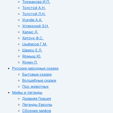
Токмакова И.П.
Толстой А.Н.
Толстой Л.Н.
Усачёв А.А.
Успенский Э.Н.
Хармс Д.
Хитрук Ф.С.
Цыферов Г.М.
Шварц Е.Л.
Ярмыш Ю.
Яхнин Л.
Русские народные сказки
Бытовые сказки
Волшебные сказки
Про животных
Мифы и легенды
Древняя Греция
Легенды Европы
Сборник мифов