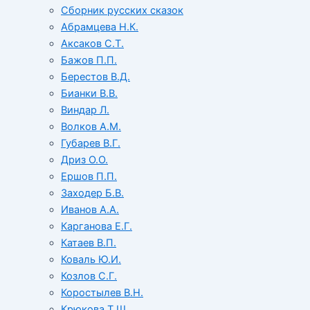
Сборник русских сказок
Абрамцева Н.К.
Аксаков С.Т.
Бажов П.П.
Берестов В.Д.
Бианки В.В.
Виндар Л.
Волков А.М.
Губарев В.Г.
Дриз О.О.
Ершов П.П.
Заходер Б.В.
Иванов А.А.
Карганова Е.Г.
Катаев В.П.
Коваль Ю.И.
Козлов С.Г.
Коростылев В.Н.
Крюкова Т.Ш.