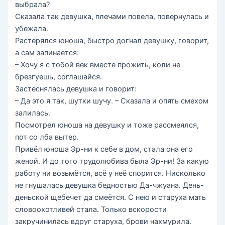
выбрала?
Сказала так девушка, плечами повела, повернулась и
убежала.
Растерялся юноша, быстро догнал девушку, говорит,
а сам запинается:
– Хочу я с тобой век вместе прожить, коли не
брезгуешь, соглашайся.
Застеснялась девушка и говорит:
– Да это я так, шутки шучу. – Сказала и опять смехом
залилась.
Посмотрел юноша на девушку и тоже рассмеялся,
пот со лба вытер.
Привёл юноша Эр-ни к себе в дом, стала она его
женой. И до того трудолюбива была Эр-ни! За какую
работу ни возьмётся, всё у неё спорится. Нисколько
не гнушалась девушка бедностью Да-чжуана. День-
деньской щебечет да смеётся. С нею и старуха мать
словоохотливей стала. Только вскорости
закручинилась вдруг старуха, брови нахмурила.