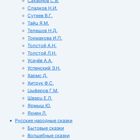
Сахарнов С.В.
Сладков Н.И.
Сутеев В.Г.
Тайц Я.М.
Телешов Н.Д.
Токмакова И.П.
Толстой А.Н.
Толстой Л.Н.
Усачёв А.А.
Успенский Э.Н.
Хармс Д.
Хитрук Ф.С.
Цыферов Г.М.
Шварц Е.Л.
Ярмыш Ю.
Яхнин Л.
Русские народные сказки
Бытовые сказки
Волшебные сказки