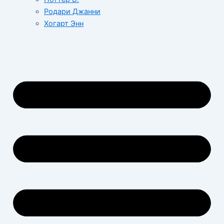
Родари Джанни
Хогарт Энн