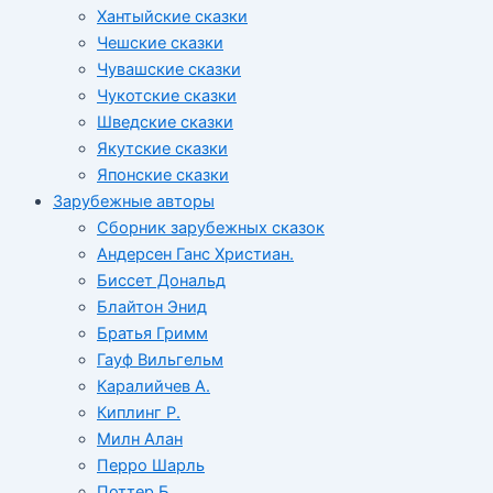
Хантыйские сказки
Чешские сказки
Чувашские сказки
Чукотские сказки
Шведские сказки
Якутские сказки
Японские сказки
Зарубежные авторы
Сборник зарубежных сказок
Андерсен Ганс Христиан.
Биссет Дональд
Блайтон Энид
Братья Гримм
Гауф Вильгельм
Каралийчев А.
Киплинг Р.
Милн Алан
Перро Шарль
Поттер Б.