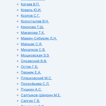
Катаев В.П.
Коваль Ю.И.
Козлов С.Г.
Коростылев В.Н.
Крюкова Т.Ш.
Макарова Т.К.
Мамин-Сибиряк Д.Н.
Маршак С.Я.
Михалков С.В.
Мошковская Э.Э.
Одоевский В.Ф.
Остер Г.Б.
Пермяк Е.А.
Пляцковский М.С.
Прокофьева С.Л.
Пушкин А.С.
Салтыков-Щедрин М.Е.
Сапгир Г.В.