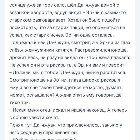
солнце уже за гору село, шёл Да-чжуан домой с
вязанкой хвороста, вдруг видит – Эр-ни с каким-то
стариком разговаривает. Хотел он было подойти
посмотреть, что за старик такой, но опомниться не
успел, как старик исчез. Эр-ни одна осталась.
Подбежал к ней Да-чжуан, смотрит, а у Эр-ни из глаз
слёзы-жемчужинки катятся. Растревожился юноша,
дрожит весь, ни разу не видел он, чтоб жена плакала.
Не успел он и рта раскрыть, а Эр-ни ему и говорит:
– Должны мы с тобой, Да-чжуан, нынче расстаться.
Смотрит юноша на Эр-ни, глаза широко раскрыл.
Ему и во сне такое привидеться не могло, думает:
может, ослышался? А жена опять ему говорит, да
тихо так:
– Искал меня отец, искал и нашёл наконец. А теперь
с собою увести хочет.
Понял тут Да-чжуан, что приключилось, заныло у
него сердце, и спрашивает он:
– Уйдёшь ты, значит, от меня?