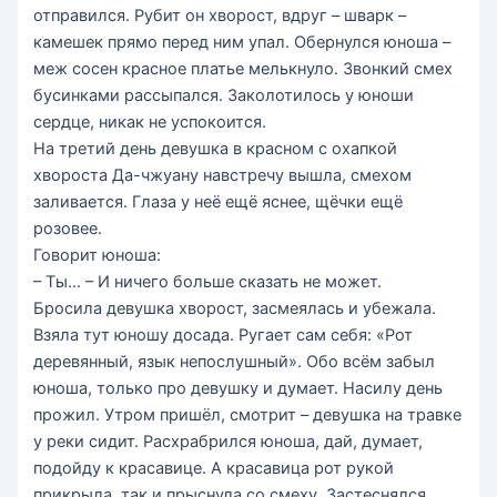
отправился. Рубит он хворост, вдруг – шварк –
камешек прямо перед ним упал. Обернулся юноша –
меж сосен красное платье мелькнуло. Звонкий смех
бусинками рассыпался. Заколотилось у юноши
сердце, никак не успокоится.
На третий день девушка в красном с охапкой
хвороста Да-чжуану навстречу вышла, смехом
заливается. Глаза у неё ещё яснее, щёчки ещё
розовее.
Говорит юноша:
– Ты… – И ничего больше сказать не может.
Бросила девушка хворост, засмеялась и убежала.
Взяла тут юношу досада. Ругает сам себя: «Рот
деревянный, язык непослушный». Обо всём забыл
юноша, только про девушку и думает. Насилу день
прожил. Утром пришёл, смотрит – девушка на травке
у реки сидит. Расхрабрился юноша, дай, думает,
подойду к красавице. А красавица рот рукой
прикрыла, так и прыснула со смеху. Застеснялся