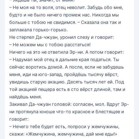
– Не моя на то воля, отец неволит. Забудь обо мне,
будто и не было ничего промеж нас. Никогда мы
больше с тобою не свидимся. – Сказала она так и
заплакала горько-горько.
Не стерпел Да-чжуан, уронил слезу и говорит:
– Не можем мы с тобою расстаться!
Ничего на это не ответила Эр-ни. А потом говорит:
– Надумал мой отец в дальние края податься. Ты
сейчас воротись домой. А после, если не забудешь
меня, иди на юго-запад, пройдёшь тысячу вёрст,
увидишь старую акацию. Десять тысяч лет ей. Под
той акацией пещера есть в сто вёрст длиной, там и
найдёшь меня.
Закивал Да-чжуан головой: согласен, мол. Вдруг Эр-
ни протянула юноше что-то красное и блестящее и
говорит:
– Нечего тебе будет есть, попроси у жемчужины,
скажи: «Жемчужина, жемчужина, дай мне еды!»