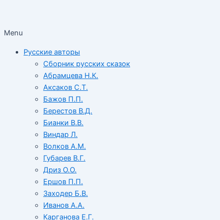
Menu
Русские авторы
Сборник русских сказок
Абрамцева Н.К.
Аксаков С.Т.
Бажов П.П.
Берестов В.Д.
Бианки В.В.
Виндар Л.
Волков А.М.
Губарев В.Г.
Дриз О.О.
Ершов П.П.
Заходер Б.В.
Иванов А.А.
Карганова Е.Г.