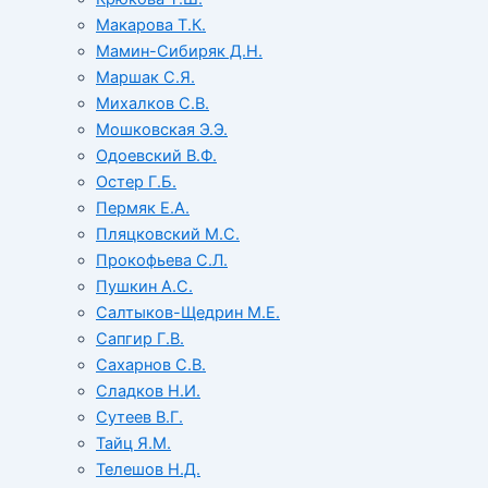
Макарова Т.К.
Мамин-Сибиряк Д.Н.
Маршак С.Я.
Михалков С.В.
Мошковская Э.Э.
Одоевский В.Ф.
Остер Г.Б.
Пермяк Е.А.
Пляцковский М.С.
Прокофьева С.Л.
Пушкин А.С.
Салтыков-Щедрин М.Е.
Сапгир Г.В.
Сахарнов С.В.
Сладков Н.И.
Сутеев В.Г.
Тайц Я.М.
Телешов Н.Д.