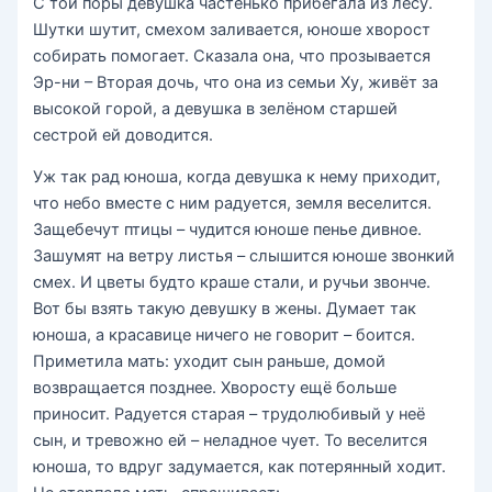
С той поры девушка частенько прибегала из лесу.
Шутки шутит, смехом заливается, юноше хворост
собирать помогает. Сказала она, что прозывается
Эр-ни – Вторая дочь, что она из семьи Ху, живёт за
высокой горой, а девушка в зелёном старшей
сестрой ей доводится.
Уж так рад юноша, когда девушка к нему приходит,
что небо вместе с ним радуется, земля веселится.
Защебечут птицы – чудится юноше пенье дивное.
Зашумят на ветру листья – слышится юноше звонкий
смех. И цветы будто краше стали, и ручьи звонче.
Вот бы взять такую девушку в жены. Думает так
юноша, а красавице ничего не говорит – боится.
Приметила мать: уходит сын раньше, домой
возвращается позднее. Хворосту ещё больше
приносит. Радуется старая – трудолюбивый у неё
сын, и тревожно ей – неладное чует. То веселится
юноша, то вдруг задумается, как потерянный ходит.