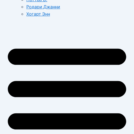
Родари Джанни
Хогарт Энн