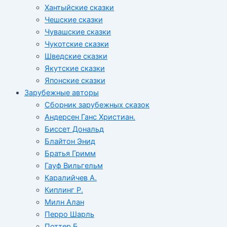
Хантыйские сказки
Чешские сказки
Чувашские сказки
Чукотские сказки
Шведские сказки
Якутские сказки
Японские сказки
Зарубежные авторы
Сборник зарубежных сказок
Андерсен Ганс Христиан.
Биссет Дональд
Блайтон Энид
Братья Гримм
Гауф Вильгельм
Каралийчев А.
Киплинг Р.
Милн Алан
Перро Шарль
Поттер Б.