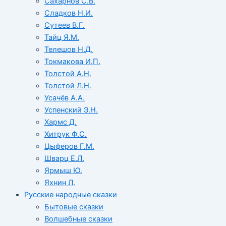
Сахарнов С.В.
Сладков Н.И.
Сутеев В.Г.
Тайц Я.М.
Телешов Н.Д.
Токмакова И.П.
Толстой А.Н.
Толстой Л.Н.
Усачёв А.А.
Успенский Э.Н.
Хармс Д.
Хитрук Ф.С.
Цыферов Г.М.
Шварц Е.Л.
Ярмыш Ю.
Яхнин Л.
Русские народные сказки
Бытовые сказки
Волшебные сказки