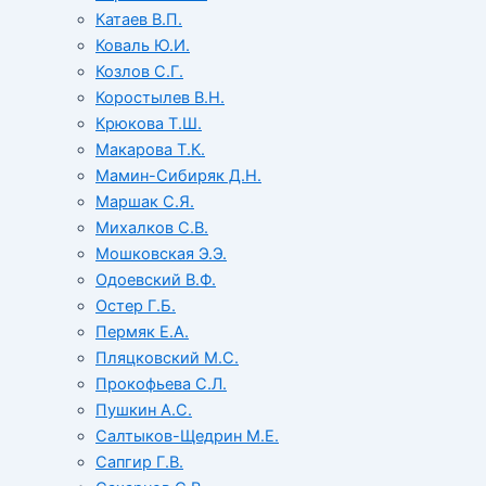
Катаев В.П.
Коваль Ю.И.
Козлов С.Г.
Коростылев В.Н.
Крюкова Т.Ш.
Макарова Т.К.
Мамин-Сибиряк Д.Н.
Маршак С.Я.
Михалков С.В.
Мошковская Э.Э.
Одоевский В.Ф.
Остер Г.Б.
Пермяк Е.А.
Пляцковский М.С.
Прокофьева С.Л.
Пушкин А.С.
Салтыков-Щедрин М.Е.
Сапгир Г.В.