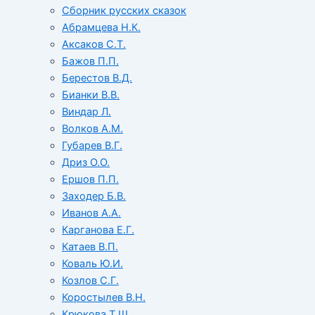
Сборник русских сказок
Абрамцева Н.К.
Аксаков С.Т.
Бажов П.П.
Берестов В.Д.
Бианки В.В.
Виндар Л.
Волков А.М.
Губарев В.Г.
Дриз О.О.
Ершов П.П.
Заходер Б.В.
Иванов А.А.
Карганова Е.Г.
Катаев В.П.
Коваль Ю.И.
Козлов С.Г.
Коростылев В.Н.
Крюкова Т.Ш.