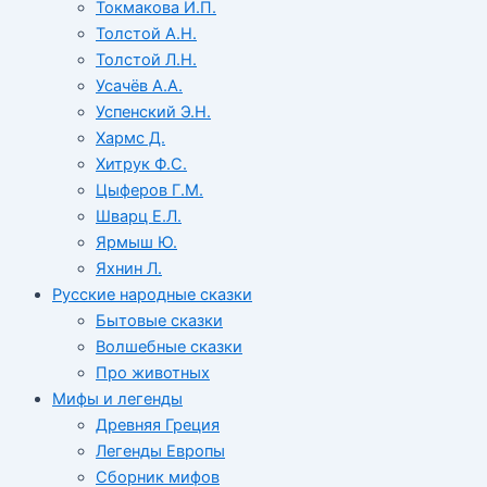
Токмакова И.П.
Толстой А.Н.
Толстой Л.Н.
Усачёв А.А.
Успенский Э.Н.
Хармс Д.
Хитрук Ф.С.
Цыферов Г.М.
Шварц Е.Л.
Ярмыш Ю.
Яхнин Л.
Русские народные сказки
Бытовые сказки
Волшебные сказки
Про животных
Мифы и легенды
Древняя Греция
Легенды Европы
Сборник мифов