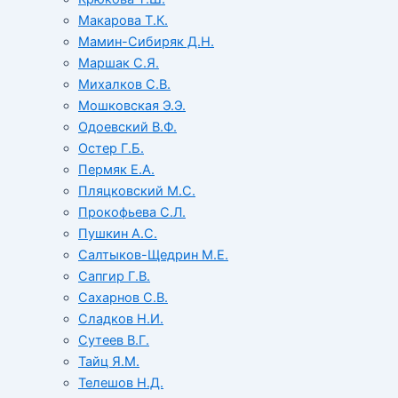
Макарова Т.К.
Мамин-Сибиряк Д.Н.
Маршак С.Я.
Михалков С.В.
Мошковская Э.Э.
Одоевский В.Ф.
Остер Г.Б.
Пермяк Е.А.
Пляцковский М.С.
Прокофьева С.Л.
Пушкин А.С.
Салтыков-Щедрин М.Е.
Сапгир Г.В.
Сахарнов С.В.
Сладков Н.И.
Сутеев В.Г.
Тайц Я.М.
Телешов Н.Д.