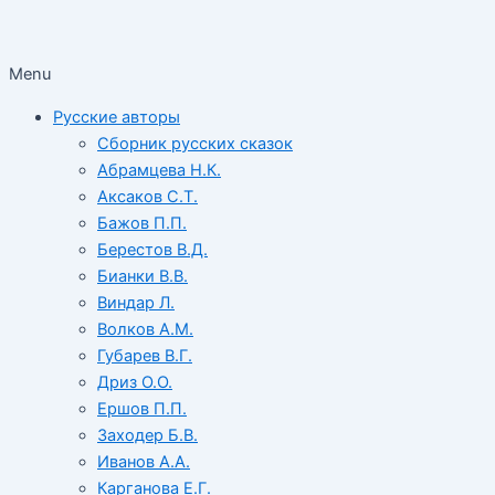
Menu
Русские авторы
Сборник русских сказок
Абрамцева Н.К.
Аксаков С.Т.
Бажов П.П.
Берестов В.Д.
Бианки В.В.
Виндар Л.
Волков А.М.
Губарев В.Г.
Дриз О.О.
Ершов П.П.
Заходер Б.В.
Иванов А.А.
Карганова Е.Г.