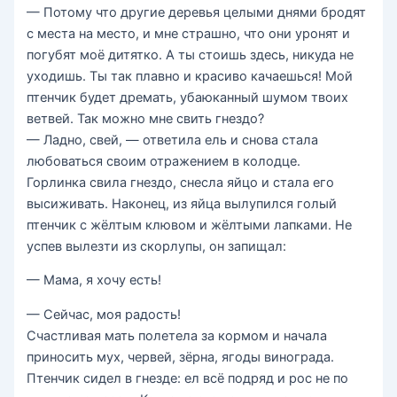
— Потому что другие деревья целыми днями бродят
с места на место, и мне страшно, что они уронят и
погубят моё дитятко. А ты стоишь здесь, никуда не
уходишь. Ты так плавно и красиво ка­чаешься! Мой
птенчик будет дремать, убаюканный шумом твоих
ветвей. Так можно мне свить гнездо?
— Ладно, свей, — ответила ель и снова стала
любоваться своим отражением в колодце.
Горлинка свила гнездо, снесла яйцо и стала его
высиживать. Наконец, из яйца вылупился голый
птенчик с жёлтым клювом и жёлтыми лапками. Не
успев вылезти из скорлупы, он запищал:
— Мама, я хочу есть!
— Сейчас, моя радость!
Счастливая мать полетела за кормом и начала
приносить мух, червей, зёрна, ягоды винограда.
Птенчик сидел в гнезде: ел всё подряд и рос не по