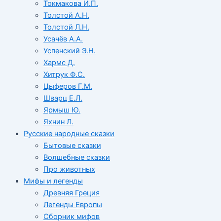
Токмакова И.П.
Толстой А.Н.
Толстой Л.Н.
Усачёв А.А.
Успенский Э.Н.
Хармс Д.
Хитрук Ф.С.
Цыферов Г.М.
Шварц Е.Л.
Ярмыш Ю.
Яхнин Л.
Русские народные сказки
Бытовые сказки
Волшебные сказки
Про животных
Мифы и легенды
Древняя Греция
Легенды Европы
Сборник мифов