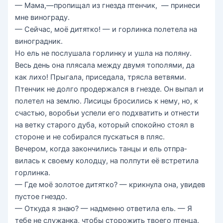
— Мама,—пропищал из гнезда птенчик, — при­неси
мне винограду.
— Сейчас, моё дитятко! — и горлинка полетела на
виноградник.
Но ель не послушала горлинку и ушла на поля­ну.
Весь день она плясала между двумя тополями, да
как лихо! Прыгала, приседала, трясла ветвями.
Птенчик не долго продержался в гнезде. Он выпал и
полетел на землю. Лисицы бросились к нему, но, к
счастью, воробьи успели его подхватить и отнес­ти
на ветку старого дуба, который спокойно стоял в
стороне и не собирался пускаться в пляс.
Вечером, когда закончились танцы и ель отпра­
вилась к своему колодцу, на полпути её встретила
горлинка.
— Где моё золотое дитятко? — крикнула она, увидев
пустое гнездо.
— Откуда я знаю? — надменно ответила ель. — Я
тебе не служанка, чтобы сторожить твоего птен­ца.