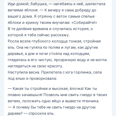
Иди домой, бабушка, — нагибаясь к ней, ше­лестела
ветвями яблоня. — К вечеру я сама добреду до
вашего дома. Я отряхну с веток самые спелые
яблоки и крикну твоим внучатам: «Собирайте!»
В те далёкие времена и случилась история, о
которой я тебе сейчас расскажу.
Росла возле глубокого колодца тонкая, стройная
ель. Она не гуляла по полям и лугам, как дру­гие
деревья, а дни и ночи стояла над колодцем,
гляделась в его чистую, прозрачную воду и не мог­ла
наглядеться на свою красоту.
Наступила весна. Прилетела с юга горлинка, се­ла
под елью и проворковала:
— Какая ты стройная и высокая, ёлочка! Как ты
плавно качаешься! Позволь мне свить гнездо в твоих
ветвях, положить одно яйцо и вывести птен­чика.
— А почему бы тебе не свить гнездо на другом
дереве? — спросила ель.