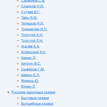
Сахарнов С.В.
Сладков Н.И.
Сутеев В.Г.
Тайц Я.М.
Телешов Н.Д.
Токмакова И.П.
Толстой А.Н.
Толстой Л.Н.
Усачёв А.А.
Успенский Э.Н.
Хармс Д.
Хитрук Ф.С.
Цыферов Г.М.
Шварц Е.Л.
Ярмыш Ю.
Яхнин Л.
Русские народные сказки
Бытовые сказки
Волшебные сказки