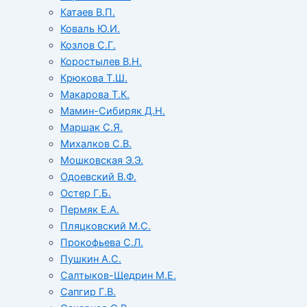
Катаев В.П.
Коваль Ю.И.
Козлов С.Г.
Коростылев В.Н.
Крюкова Т.Ш.
Макарова Т.К.
Мамин-Сибиряк Д.Н.
Маршак С.Я.
Михалков С.В.
Мошковская Э.Э.
Одоевский В.Ф.
Остер Г.Б.
Пермяк Е.А.
Пляцковский М.С.
Прокофьева С.Л.
Пушкин А.С.
Салтыков-Щедрин М.Е.
Сапгир Г.В.