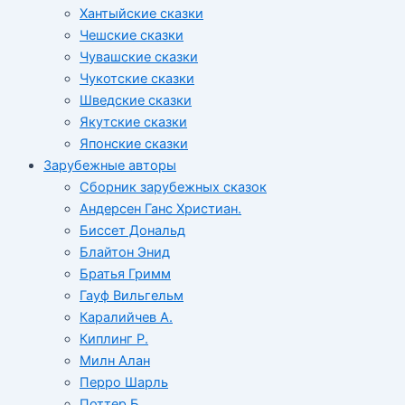
Хантыйские сказки
Чешские сказки
Чувашские сказки
Чукотские сказки
Шведские сказки
Якутские сказки
Японские сказки
Зарубежные авторы
Сборник зарубежных сказок
Андерсен Ганс Христиан.
Биссет Дональд
Блайтон Энид
Братья Гримм
Гауф Вильгельм
Каралийчев А.
Киплинг Р.
Милн Алан
Перро Шарль
Поттер Б.