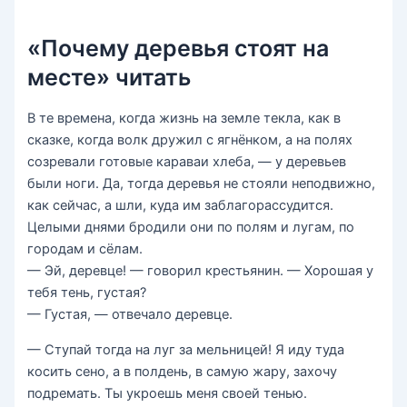
«Почему деревья стоят на
месте» читать
В те времена, когда жизнь на земле текла, как в
сказке, когда волк дружил с ягнёнком, а на по­лях
созревали готовые караваи хлеба, — у деревьев
были ноги. Да, тогда деревья не стояли неподвиж­но,
как сейчас, а шли, куда им заблагорассудится.
Целыми днями бродили они по полям и лугам, по
городам и сёлам.
— Эй, деревце! — говорил крестьянин. — Хоро­шая у
тебя тень, густая?
— Густая, — отвечало деревце.
— Ступай тогда на луг за мельницей! Я иду ту­да
косить сено, а в полдень, в самую жару, захо­чу
подремать. Ты укроешь меня своей тенью.