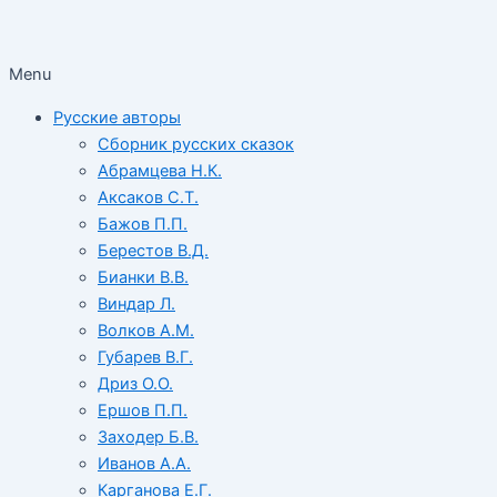
Menu
Русские авторы
Сборник русских сказок
Абрамцева Н.К.
Аксаков С.Т.
Бажов П.П.
Берестов В.Д.
Бианки В.В.
Виндар Л.
Волков А.М.
Губарев В.Г.
Дриз О.О.
Ершов П.П.
Заходер Б.В.
Иванов А.А.
Карганова Е.Г.