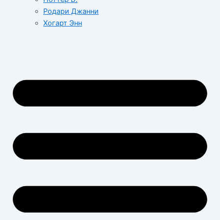
Родари Джанни
Хогарт Энн