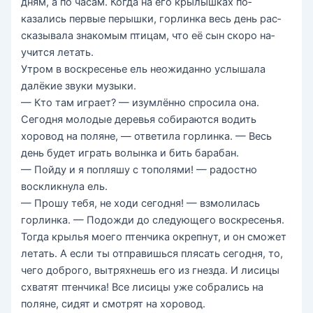
дням, а по часам. Когда на его крылышках по­
казались первые перышки, горлинка весь день рас­
сказывала знакомым птицам, что её сын скоро на­
учится летать.
Утром в воскресенье ель неожиданно услышала
далёкие звуки музыки.
— Кто там играет? — изумлённо спросила она.
Сегодня молодые деревья собираются водить
хоровод на поляне, — ответила горлинка. — Весь
день будет играть волынка и бить барабан.
— Пойду и я попляшу с тополями! — радостно
воскликнула ель.
— Прошу тебя, не ходи сегодня! — взмолилась
горлинка. — Подожди до следующего воскресенья.
Тогда крылья моего птенчика окрепнут, и он сможет
летать. А если ты отправишься плясать сегод­ня, то,
чего доброго, вытряхнешь его из гнезда. И лисицы
схватят птенчика! Все лисицы уже собрались на
поляне, сидят и смотрят на хоро­вод.