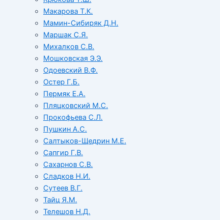
Макарова Т.К.
Мамин-Сибиряк Д.Н.
Маршак С.Я.
Михалков С.В.
Мошковская Э.Э.
Одоевский В.Ф.
Остер Г.Б.
Пермяк Е.А.
Пляцковский М.С.
Прокофьева С.Л.
Пушкин А.С.
Салтыков-Щедрин М.Е.
Сапгир Г.В.
Сахарнов С.В.
Сладков Н.И.
Сутеев В.Г.
Тайц Я.М.
Телешов Н.Д.