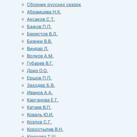
Сборник русских сказок
Абрамцева Н.К.
Аксаков С.Т.
Бажов П.П.
Берестов В.Д.
Бианки В.В.
Виндар Л.
Волков А.М.
Губарев В.Г.
Дриз О.О.
Ершов П.П.
Заходер Б.В.
Иванов А.А.
Карганова Е.Г.
Катаев В.П.
Коваль Ю.И.
Козлов С.Г.
Коростылев В.Н.
Крюкова Т.Ш.