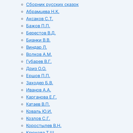
Сборник русских сказок
Абрамцева Н.К.
Аксаков С.Т.
Бажов П.П.
Берестов В.Д.
Бианки В.В.
Виндар Л.
Волков А.М.
Губарев В.Г.
Дриз О.О.
Ершов П.П.
Заходер Б.В.
Иванов А.А.
Карганова Е.Г.
Катаев В.П.
Коваль Ю.И.
Козлов С.Г.
Коростылев В.Н.
Крюкова Т.Ш.