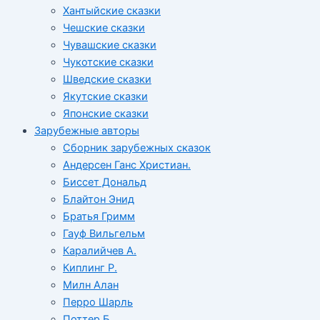
Хантыйские сказки
Чешские сказки
Чувашские сказки
Чукотские сказки
Шведские сказки
Якутские сказки
Японские сказки
Зарубежные авторы
Сборник зарубежных сказок
Андерсен Ганс Христиан.
Биссет Дональд
Блайтон Энид
Братья Гримм
Гауф Вильгельм
Каралийчев А.
Киплинг Р.
Милн Алан
Перро Шарль
Поттер Б.