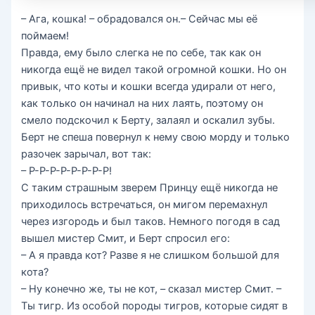
– Ага, кошка! – обрадовался он.– Сейчас мы её
поймаем!
Правда, ему было слегка не по себе, так как он
никогда ещё не видел такой огромной кошки. Но он
привык, что коты и кошки всегда удирали от него,
как только он начинал на них лаять, поэтому он
смело подскочил к Берту, залаял и оскалил зубы.
Берт не спеша повернул к нему свою морду и только
разочек зарычал, вот так:
– Р-Р-Р-Р-Р-Р-Р-Р!
С таким страшным зверем Принцу ещё никогда не
приходилось встречаться, он мигом перемахнул
через изгородь и был таков. Немного погодя в сад
вышел мистер Смит, и Берт спросил его:
– А я правда кот? Разве я не слишком большой для
кота?
– Ну конечно же, ты не кот, – сказал мистер Смит. –
Ты тигр. Из особой породы тигров, которые сидят в