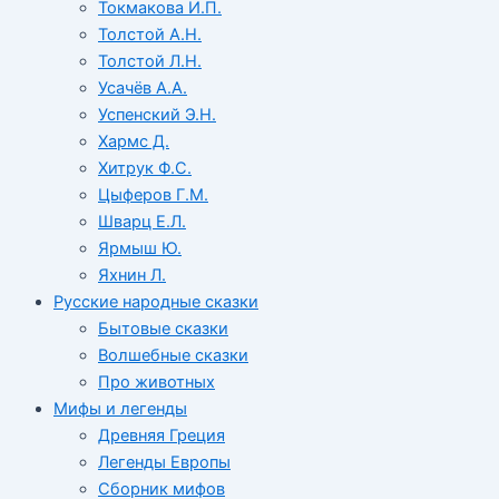
Токмакова И.П.
Толстой А.Н.
Толстой Л.Н.
Усачёв А.А.
Успенский Э.Н.
Хармс Д.
Хитрук Ф.С.
Цыферов Г.М.
Шварц Е.Л.
Ярмыш Ю.
Яхнин Л.
Русские народные сказки
Бытовые сказки
Волшебные сказки
Про животных
Мифы и легенды
Древняя Греция
Легенды Европы
Сборник мифов