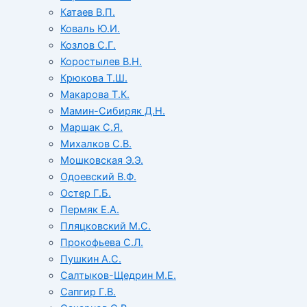
Катаев В.П.
Коваль Ю.И.
Козлов С.Г.
Коростылев В.Н.
Крюкова Т.Ш.
Макарова Т.К.
Мамин-Сибиряк Д.Н.
Маршак С.Я.
Михалков С.В.
Мошковская Э.Э.
Одоевский В.Ф.
Остер Г.Б.
Пермяк Е.А.
Пляцковский М.С.
Прокофьева С.Л.
Пушкин А.С.
Салтыков-Щедрин М.Е.
Сапгир Г.В.