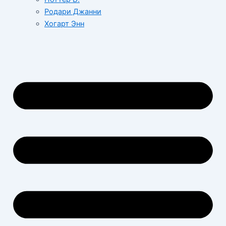
Родари Джанни
Хогарт Энн