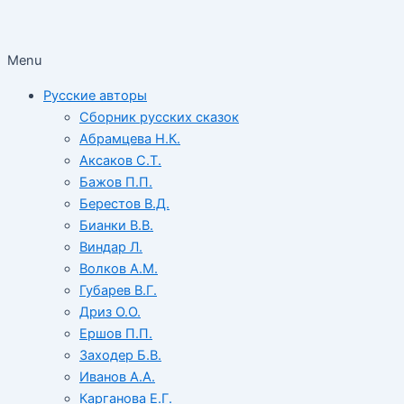
Menu
Русские авторы
Сборник русских сказок
Абрамцева Н.К.
Аксаков С.Т.
Бажов П.П.
Берестов В.Д.
Бианки В.В.
Виндар Л.
Волков А.М.
Губарев В.Г.
Дриз О.О.
Ершов П.П.
Заходер Б.В.
Иванов А.А.
Карганова Е.Г.