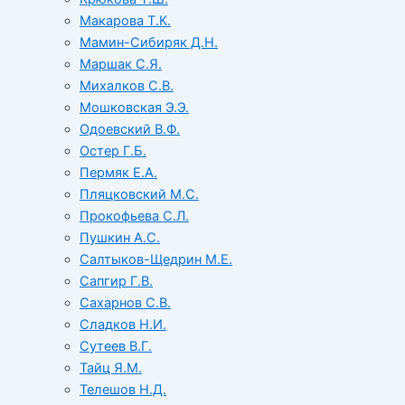
Макарова Т.К.
Мамин-Сибиряк Д.Н.
Маршак С.Я.
Михалков С.В.
Мошковская Э.Э.
Одоевский В.Ф.
Остер Г.Б.
Пермяк Е.А.
Пляцковский М.С.
Прокофьева С.Л.
Пушкин А.С.
Салтыков-Щедрин М.Е.
Сапгир Г.В.
Сахарнов С.В.
Сладков Н.И.
Сутеев В.Г.
Тайц Я.М.
Телешов Н.Д.