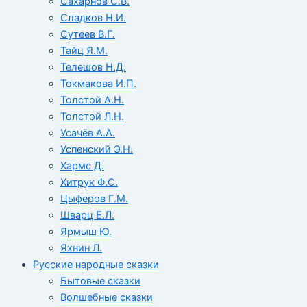
Сахарнов С.В.
Сладков Н.И.
Сутеев В.Г.
Тайц Я.М.
Телешов Н.Д.
Токмакова И.П.
Толстой А.Н.
Толстой Л.Н.
Усачёв А.А.
Успенский Э.Н.
Хармс Д.
Хитрук Ф.С.
Цыферов Г.М.
Шварц Е.Л.
Ярмыш Ю.
Яхнин Л.
Русские народные сказки
Бытовые сказки
Волшебные сказки