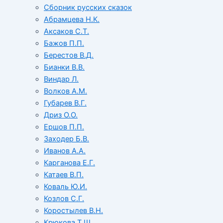
Сборник русских сказок
Абрамцева Н.К.
Аксаков С.Т.
Бажов П.П.
Берестов В.Д.
Бианки В.В.
Виндар Л.
Волков А.М.
Губарев В.Г.
Дриз О.О.
Ершов П.П.
Заходер Б.В.
Иванов А.А.
Карганова Е.Г.
Катаев В.П.
Коваль Ю.И.
Козлов С.Г.
Коростылев В.Н.
Крюкова Т.Ш.