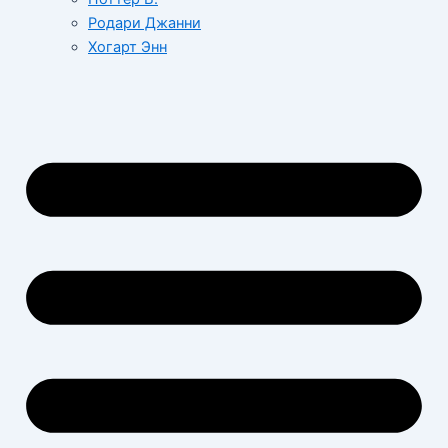
Родари Джанни
Хогарт Энн