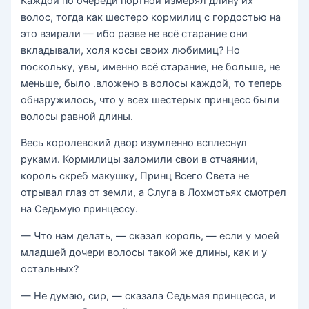
Каждой по очереди портной измерял длину их
волос, тогда как шестеро кормилиц с гордостью на
это взирали — ибо разве не всё старание они
вкладывали, холя косы своих любимиц? Но
поскольку, увы, именно всё старание, не больше, не
меньше, было .вложено в волосы каждой, то теперь
обнаружилось, что у всех шестерых принцесс были
волосы равной длины.
Весь королевский двор изумленно всплеснул
руками. Кормилицы заломили свои в отчаянии,
король скреб макушку, Принц Всего Света не
отрывал глаз от земли, а Слуга в Лохмотьях смотрел
на Седьмую принцессу.
— Что нам делать, — сказал король, — если у моей
младшей дочери волосы такой же длины, как и у
остальных?
— Не думаю, сир, — сказала Седьмая принцесса, и