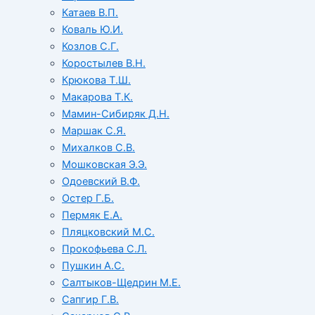
Катаев В.П.
Коваль Ю.И.
Козлов С.Г.
Коростылев В.Н.
Крюкова Т.Ш.
Макарова Т.К.
Мамин-Сибиряк Д.Н.
Маршак С.Я.
Михалков С.В.
Мошковская Э.Э.
Одоевский В.Ф.
Остер Г.Б.
Пермяк Е.А.
Пляцковский М.С.
Прокофьева С.Л.
Пушкин А.С.
Салтыков-Щедрин М.Е.
Сапгир Г.В.