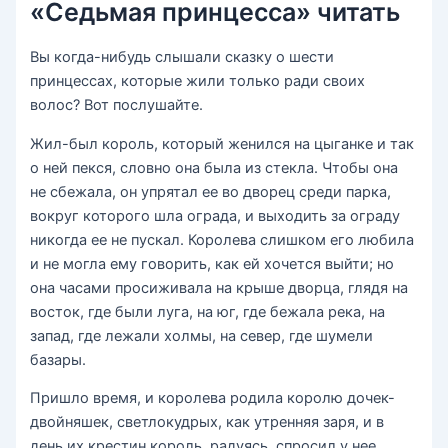
«Седьмая принцесса» читать
Вы когда-нибудь слышали сказку о шести
принцессах, которые жили только ради своих
волос? Вот послушайте.
Жил-был король, который женился на цыганке и так
о ней пекся, словно она была из стекла. Чтобы она
не сбежала, он упрятал ее во дворец среди парка,
вокруг которого шла ограда, и выходить за ограду
никогда ее не пускал. Королева слишком его любила
и не могла ему говорить, как ей хочется выйти; но
она часами просиживала на крыше дворца, глядя на
восток, где были луга, на юг, где бежала река, на
запад, где лежали холмы, на север, где шумели
базары.
Пришло время, и королева родила королю дочек-
двойняшек, светлокудрых, как утренняя заря, и в
день их крестин король, радуясь, спросил у нее,