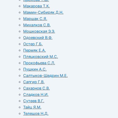
Макарова Т.К.
Мамин-Сибиряк Д.Н.
Маршак С.Я.
Михалков С.В.
Мошковская Э.Э.
Одоевский В.Ф.
Остер Г.Б.
Пермяк Е.А.
Пляцковский М.С.
Прокофьева С.Л.
Пушкин А.С.
Салтыков-Щедрин М.Е.
Сапгир Г.В.
Сахарнов С.В.
Сладков Н.И.
Сутеев В.Г.
Тайц Я.М.
Телешов Н.Д.