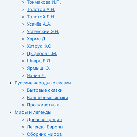
Токмакова И.П.
Толстой А.Н.
Толстой Л.Н.
Усачёв А.А.
Успенский Э.Н.
Хармс Д.
Хитрук Ф.С.
Цыферов Г.М.
Шварц Е.Л.
Ярмыш Ю.
Яхнин Л.
Русские народные сказки
Бытовые сказки
Волшебные сказки
Про животных
Мифы и легенды
Древняя Греция
Легенды Европы
Сборник мифов