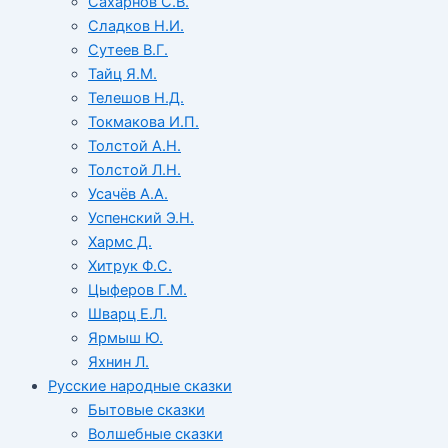
Сахарнов С.В.
Сладков Н.И.
Сутеев В.Г.
Тайц Я.М.
Телешов Н.Д.
Токмакова И.П.
Толстой А.Н.
Толстой Л.Н.
Усачёв А.А.
Успенский Э.Н.
Хармс Д.
Хитрук Ф.С.
Цыферов Г.М.
Шварц Е.Л.
Ярмыш Ю.
Яхнин Л.
Русские народные сказки
Бытовые сказки
Волшебные сказки