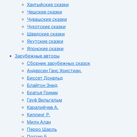
Хантыйские сказки
Чешские сказки
Чувашские сказки
Чукотские сказки
Шведские сказки
Якутские сказки
Японские сказки
Зарубежные авторы
Сборник зарубежных сказок
Андерсен Ганс Христиан.
Биссет Дональд
Блайтон Энид
Братья Гримм
Гауф Вильгельм
Каралийчев А.
Киплинг Р.
Милн Алан
Перро Шарль
Поттер Б.