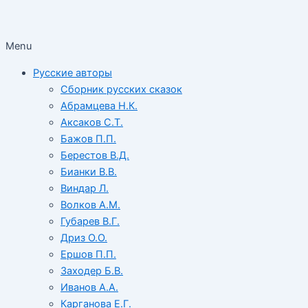
Menu
Русские авторы
Сборник русских сказок
Абрамцева Н.К.
Аксаков С.Т.
Бажов П.П.
Берестов В.Д.
Бианки В.В.
Виндар Л.
Волков А.М.
Губарев В.Г.
Дриз О.О.
Ершов П.П.
Заходер Б.В.
Иванов А.А.
Карганова Е.Г.