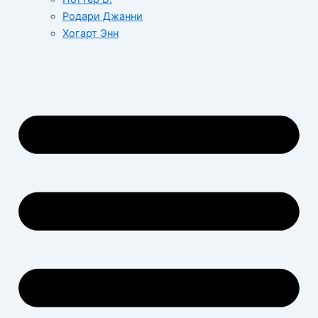
Родари Джанни
Хогарт Энн