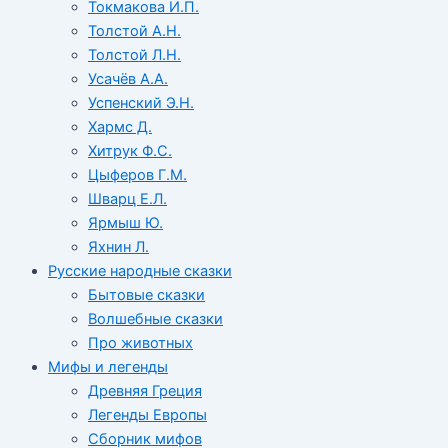
Токмакова И.П.
Толстой А.Н.
Толстой Л.Н.
Усачёв А.А.
Успенский Э.Н.
Хармс Д.
Хитрук Ф.С.
Цыферов Г.М.
Шварц Е.Л.
Ярмыш Ю.
Яхнин Л.
Русские народные сказки
Бытовые сказки
Волшебные сказки
Про животных
Мифы и легенды
Древняя Греция
Легенды Европы
Сборник мифов