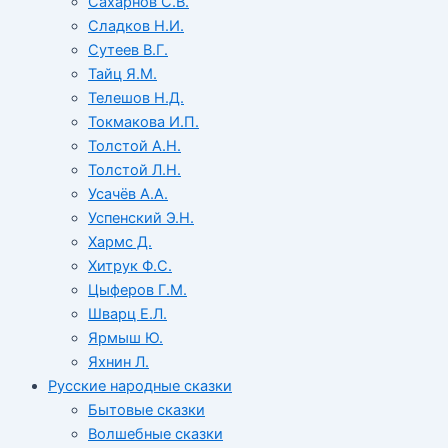
Сахарнов С.В.
Сладков Н.И.
Сутеев В.Г.
Тайц Я.М.
Телешов Н.Д.
Токмакова И.П.
Толстой А.Н.
Толстой Л.Н.
Усачёв А.А.
Успенский Э.Н.
Хармс Д.
Хитрук Ф.С.
Цыферов Г.М.
Шварц Е.Л.
Ярмыш Ю.
Яхнин Л.
Русские народные сказки
Бытовые сказки
Волшебные сказки