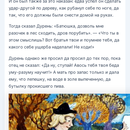
И он был также за это наказан: едва успел он сделать
удар-другой по дереву, как рубанул себе по ноге, да
так, что его должны были снести домой на руках.
Тогда сказал Дурень: «Батюшка, дозволь мне
разочек в лес сходить, дров порубить». — «Что ты в
этом смыслишь? Вот братья твои и поумнее тебя, да
какого себе ущерба наделали! Не ходи!»
Дурень однако же просил да просил до тех пор, пока
отец не сказал: «Да ну, ступай! Авось тебя твоя беда
уму-разуму научит!» А мать про запас только и дала
ему, что лепешку, на воде в золе выпеченную, да
бутылку прокисшего пива.