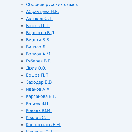
Сборник русских сказок
Абрамцева Н.К.
Аксаков С.Т.
Бажов П.П.
Берестов В.Д.
Бианки В.В.
Виндар Л.
Волков А.М.
Губарев В.Г.
Дриз О.О.
Ершов П.П.
Заходер Б.В.
Иванов А.А.
Карганова Е.Г.
Катаев В.П.
Коваль Ю.И.
Козлов С.Г.
Коростылев В.Н.
Крюкова Т.Ш.