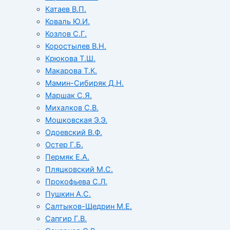
Катаев В.П.
Коваль Ю.И.
Козлов С.Г.
Коростылев В.Н.
Крюкова Т.Ш.
Макарова Т.К.
Мамин-Сибиряк Д.Н.
Маршак С.Я.
Михалков С.В.
Мошковская Э.Э.
Одоевский В.Ф.
Остер Г.Б.
Пермяк Е.А.
Пляцковский М.С.
Прокофьева С.Л.
Пушкин А.С.
Салтыков-Щедрин М.Е.
Сапгир Г.В.