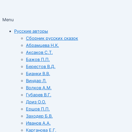
Menu
Русские авторы
Сборник русских сказок
Абрамцева Н.К.
Аксаков С.Т.
Бажов П.П.
Берестов В.Д.
Бианки В.В.
Виндар Л.
Волков А.М.
Губарев В.Г.
Дриз О.О.
Ершов П.П.
Заходер Б.В.
Иванов А.А.
Карганова Е.Г.