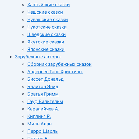
Хантыйские сказки
Чешские сказки
Чувашские сказки
Чукотские сказки
Шведские сказки
Якутские сказки
Японские сказки
Зарубежные авторы
Сборник зарубежных сказок
Андерсен Ганс Христиан.
Биссет Дональд
Блайтон Энид
Братья Гримм
Гауф Вильгельм
Каралийчев А.
Киплинг Р.
Милн Алан
Перро Шарль
Поттер Б.