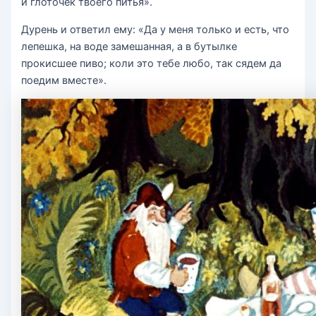
и глоточек твоего питья».
Дурень и ответил ему: «Да у меня только и есть, что
лепешка, на воде замешанная, а в бутылке
прокисшее пиво; коли это тебе любо, так сядем да
поедим вместе».