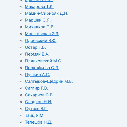
Макарова Т.К.
Мамин-Сибиряк Д.Н.
Маршак С.Я.
Михалков С.В.
Мошковская Э.Э.
Одоевский В.Ф.
Остер Г.Б.
Пермяк Е.А.
Пляцковский М.С.
Прокофьева С.Л.
Пушкин А.С.
Салтыков-Щедрин М.Е.
Сапгир Г.В.
Сахарнов С.В.
Сладков Н.И.
Сутеев В.Г.
Тайц Я.М.
Телешов Н.Д.