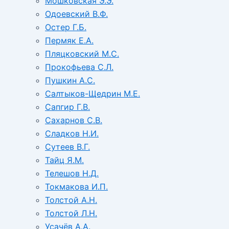
Мошковская Э.Э.
Одоевский В.Ф.
Остер Г.Б.
Пермяк Е.А.
Пляцковский М.С.
Прокофьева С.Л.
Пушкин А.С.
Салтыков-Щедрин М.Е.
Сапгир Г.В.
Сахарнов С.В.
Сладков Н.И.
Сутеев В.Г.
Тайц Я.М.
Телешов Н.Д.
Токмакова И.П.
Толстой А.Н.
Толстой Л.Н.
Усачёв А.А.