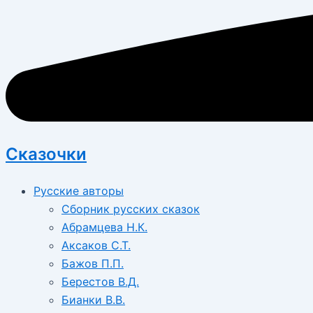
Сказочки
Русские авторы
Сборник русских сказок
Абрамцева Н.К.
Аксаков С.Т.
Бажов П.П.
Берестов В.Д.
Бианки В.В.