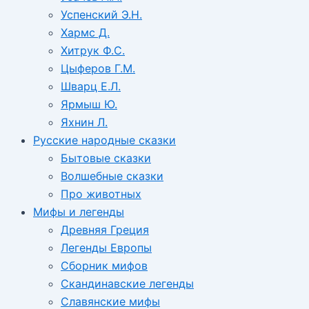
Успенский Э.Н.
Хармс Д.
Хитрук Ф.С.
Цыферов Г.М.
Шварц Е.Л.
Ярмыш Ю.
Яхнин Л.
Русские народные сказки
Бытовые сказки
Волшебные сказки
Про животных
Мифы и легенды
Древняя Греция
Легенды Европы
Сборник мифов
Скандинавские легенды
Славянские мифы