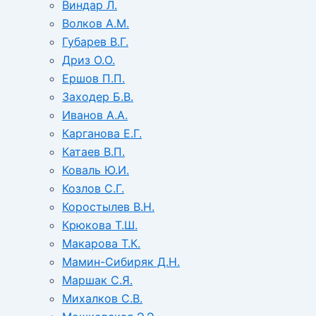
Виндар Л.
Волков А.М.
Губарев В.Г.
Дриз О.О.
Ершов П.П.
Заходер Б.В.
Иванов А.А.
Карганова Е.Г.
Катаев В.П.
Коваль Ю.И.
Козлов С.Г.
Коростылев В.Н.
Крюкова Т.Ш.
Макарова Т.К.
Мамин-Сибиряк Д.Н.
Маршак С.Я.
Михалков С.В.