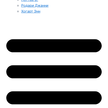
Родари Джанни
Хогарт Энн