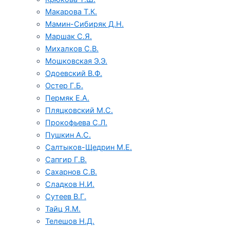
Макарова Т.К.
Мамин-Сибиряк Д.Н.
Маршак С.Я.
Михалков С.В.
Мошковская Э.Э.
Одоевский В.Ф.
Остер Г.Б.
Пермяк Е.А.
Пляцковский М.С.
Прокофьева С.Л.
Пушкин А.С.
Салтыков-Щедрин М.Е.
Сапгир Г.В.
Сахарнов С.В.
Сладков Н.И.
Сутеев В.Г.
Тайц Я.М.
Телешов Н.Д.