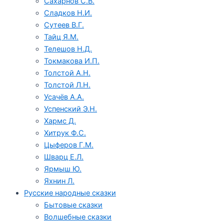
Сахарнов С.В.
Сладков Н.И.
Сутеев В.Г.
Тайц Я.М.
Телешов Н.Д.
Токмакова И.П.
Толстой А.Н.
Толстой Л.Н.
Усачёв А.А.
Успенский Э.Н.
Хармс Д.
Хитрук Ф.С.
Цыферов Г.М.
Шварц Е.Л.
Ярмыш Ю.
Яхнин Л.
Русские народные сказки
Бытовые сказки
Волшебные сказки