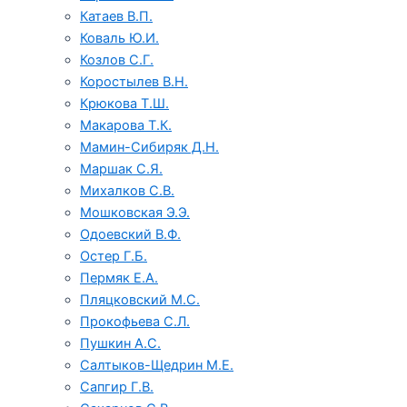
Катаев В.П.
Коваль Ю.И.
Козлов С.Г.
Коростылев В.Н.
Крюкова Т.Ш.
Макарова Т.К.
Мамин-Сибиряк Д.Н.
Маршак С.Я.
Михалков С.В.
Мошковская Э.Э.
Одоевский В.Ф.
Остер Г.Б.
Пермяк Е.А.
Пляцковский М.С.
Прокофьева С.Л.
Пушкин А.С.
Салтыков-Щедрин М.Е.
Сапгир Г.В.