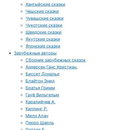
Хантыйские сказки
Чешские сказки
Чувашские сказки
Чукотские сказки
Шведские сказки
Якутские сказки
Японские сказки
Зарубежные авторы
Сборник зарубежных сказок
Андерсен Ганс Христиан.
Биссет Дональд
Блайтон Энид
Братья Гримм
Гауф Вильгельм
Каралийчев А.
Киплинг Р.
Милн Алан
Перро Шарль
Поттер Б.