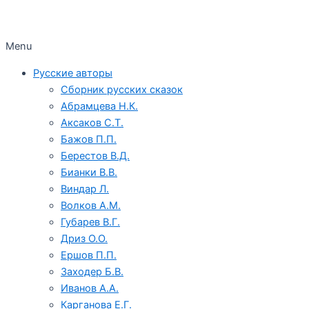
Menu
Русские авторы
Сборник русских сказок
Абрамцева Н.К.
Аксаков С.Т.
Бажов П.П.
Берестов В.Д.
Бианки В.В.
Виндар Л.
Волков А.М.
Губарев В.Г.
Дриз О.О.
Ершов П.П.
Заходер Б.В.
Иванов А.А.
Карганова Е.Г.