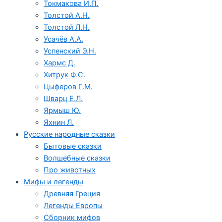
Токмакова И.П.
Толстой А.Н.
Толстой Л.Н.
Усачёв А.А.
Успенский Э.Н.
Хармс Д.
Хитрук Ф.С.
Цыферов Г.М.
Шварц Е.Л.
Ярмыш Ю.
Яхнин Л.
Русские народные сказки
Бытовые сказки
Волшебные сказки
Про животных
Мифы и легенды
Древняя Греция
Легенды Европы
Сборник мифов