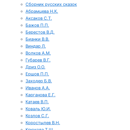
Сборник русских сказок
Абрамцева Н.К.
Аксаков С.Т.
Бажов П.П.
Берестов В.Д.
Бианки В.В.
Виндар Л.
Волков А.М.
Губарев В.Г.
Дриз О.О.
Ершов П.П.
Заходер Б.В.
Иванов А.А.
Карганова Е.Г.
Катаев В.П.
Коваль Ю.И.
Козлов С.Г.
Коростылев В.Н.
Крюкова Т.Ш.