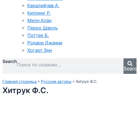
Каралийчев А.
Киплинг Р.
Милн Алан
Перро Шарль
Поттер Б.
Родари Джанни
Хогарт Энн
Search
Searc
Главная страница
>
Русские авторы
>
Хитрук Ф.С.
Хитрук Ф.С.