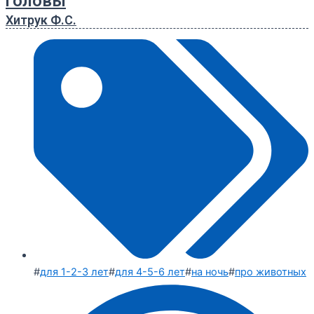
головы
Хитрук Ф.С.
#
для 1-2-3 лет
#
для 4-5-6 лет
#
на ночь
#
про животных