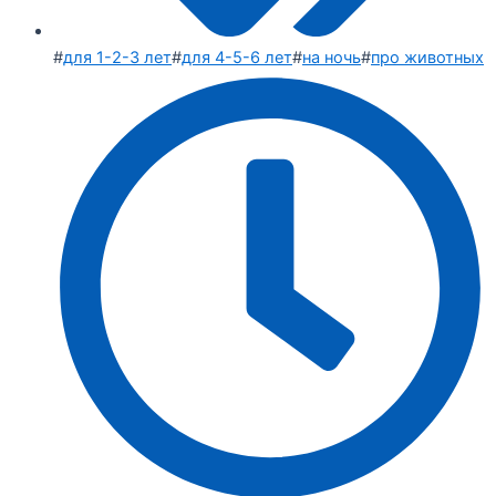
#
для 1-2-3 лет
#
для 4-5-6 лет
#
на ночь
#
про животных