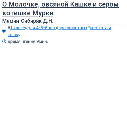
О Молочке, овсяной Кашке и сером
котишке Мурке
Мамин-Сибиряк Д.Н.
#
1 класс
#
для 4-5-6 лет
#
про животных
#
про кота и
кошку
Время чтения 9мин.