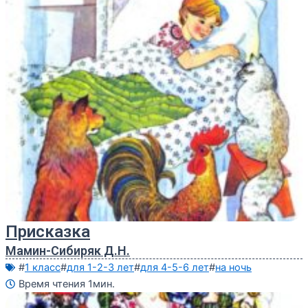
Присказка
Мамин-Сибиряк Д.Н.
#
1 класс
#
для 1-2-3 лет
#
для 4-5-6 лет
#
на ночь
Время чтения 1мин.