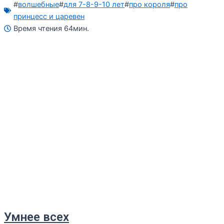
#
волшебные
#
для 7-8-9-10 лет
#
про короля
#
про
принцесс и царевен
Время чтения 64мин.
Умнее всех