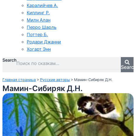
Каралийчев А.
Киплинг Р.
Милн Алан
Перро Шарль
Поттер Б.
Родари Джанни
Хогарт Энн
Search
Searc
Главная страница
>
Русские авторы
>
Мамин-Сибиряк Д.Н.
Мамин-Сибиряк Д.Н.