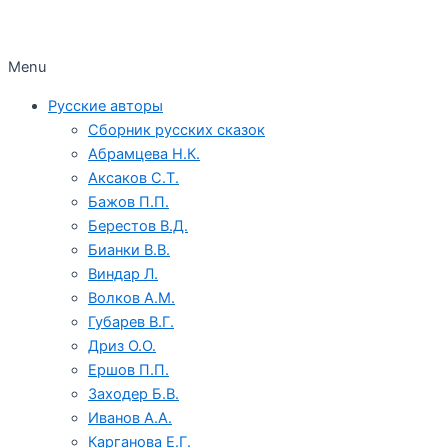
Menu
Русские авторы
Сборник русских сказок
Абрамцева Н.К.
Аксаков С.Т.
Бажов П.П.
Берестов В.Д.
Бианки В.В.
Виндар Л.
Волков А.М.
Губарев В.Г.
Дриз О.О.
Ершов П.П.
Заходер Б.В.
Иванов А.А.
Карганова Е.Г.