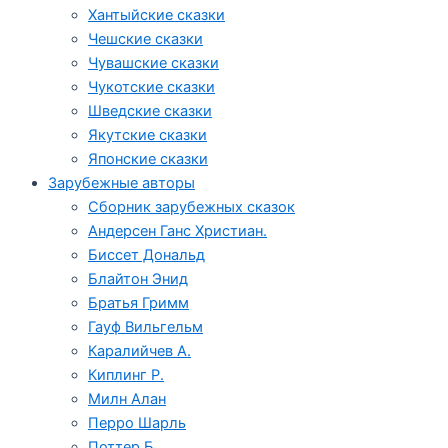
Хантыйские сказки
Чешские сказки
Чувашские сказки
Чукотские сказки
Шведские сказки
Якутские сказки
Японские сказки
Зарубежные авторы
Сборник зарубежных сказок
Андерсен Ганс Христиан.
Биссет Дональд
Блайтон Энид
Братья Гримм
Гауф Вильгельм
Каралийчев А.
Киплинг Р.
Милн Алан
Перро Шарль
Поттер Б.