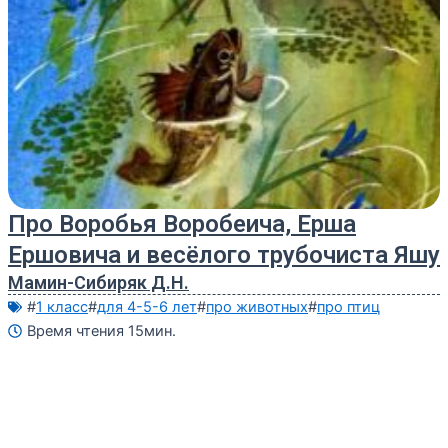
Про Воробья Воробеича, Ерша
Ершовича и весёлого трубочиста Яшу
Мамин-Сибиряк Д.Н.
#
1 класс
#
для 4-5-6 лет
#
про животных
#
про птиц
Время чтения 15мин.