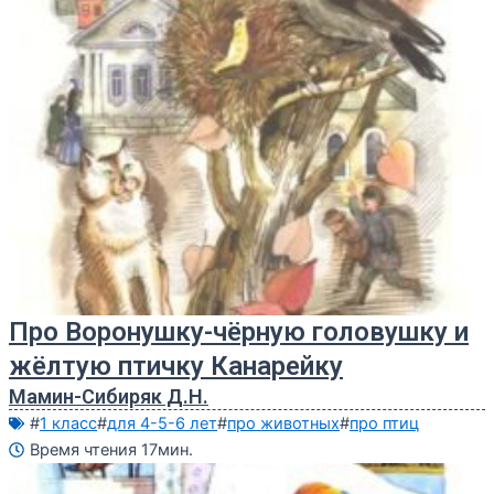
Про Воронушку-чёрную головушку и
жёлтую птичку Канарейку
Мамин-Сибиряк Д.Н.
#
1 класс
#
для 4-5-6 лет
#
про животных
#
про птиц
Время чтения 17мин.