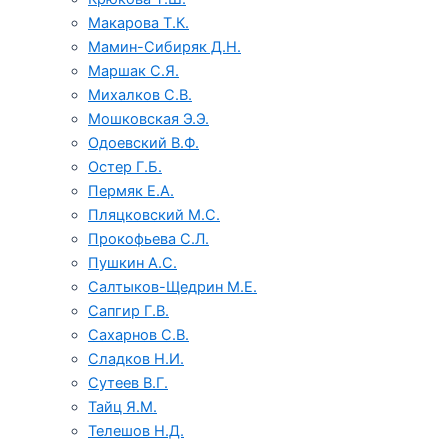
Макарова Т.К.
Мамин-Сибиряк Д.Н.
Маршак С.Я.
Михалков С.В.
Мошковская Э.Э.
Одоевский В.Ф.
Остер Г.Б.
Пермяк Е.А.
Пляцковский М.С.
Прокофьева С.Л.
Пушкин А.С.
Салтыков-Щедрин М.Е.
Сапгир Г.В.
Сахарнов С.В.
Сладков Н.И.
Сутеев В.Г.
Тайц Я.М.
Телешов Н.Д.