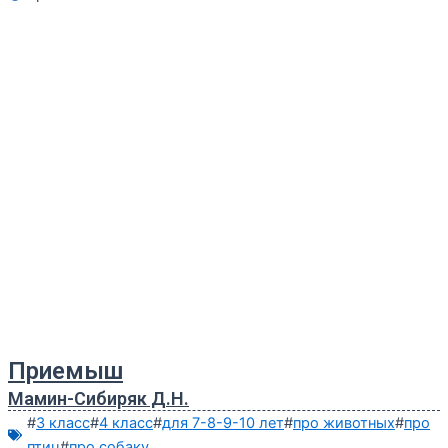
Приемыш
Мамин-Сибиряк Д.Н.
#
3 класс
#
4 класс
#
для 7-8-9-10 лет
#
про животных
#
про
птиц
#
про собаку