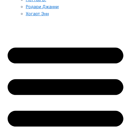
Родари Джанни
Хогарт Энн