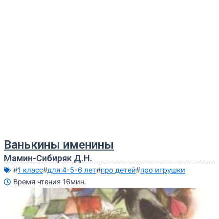
Ванькины именины
Мамин-Сибиряк Д.Н.
#
1 класс
#
для 4-5-6 лет
#
про детей
#
про игрушки
Время чтения 16мин.