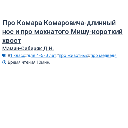
Про Комара Комаровича-длинный
нос и про мохнатого Мишу-короткий
хвост
Мамин-Сибиряк Д.Н.
#
1 класс
#
для 4-5-6 лет
#
про животных
#
про медведя
Время чтения 10мин.