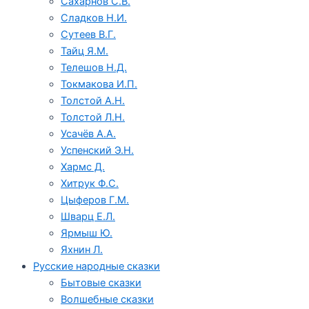
Сахарнов С.В.
Сладков Н.И.
Сутеев В.Г.
Тайц Я.М.
Телешов Н.Д.
Токмакова И.П.
Толстой А.Н.
Толстой Л.Н.
Усачёв А.А.
Успенский Э.Н.
Хармс Д.
Хитрук Ф.С.
Цыферов Г.М.
Шварц Е.Л.
Ярмыш Ю.
Яхнин Л.
Русские народные сказки
Бытовые сказки
Волшебные сказки