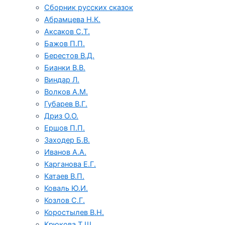
Сборник русских сказок
Абрамцева Н.К.
Аксаков С.Т.
Бажов П.П.
Берестов В.Д.
Бианки В.В.
Виндар Л.
Волков А.М.
Губарев В.Г.
Дриз О.О.
Ершов П.П.
Заходер Б.В.
Иванов А.А.
Карганова Е.Г.
Катаев В.П.
Коваль Ю.И.
Козлов С.Г.
Коростылев В.Н.
Крюкова Т.Ш.