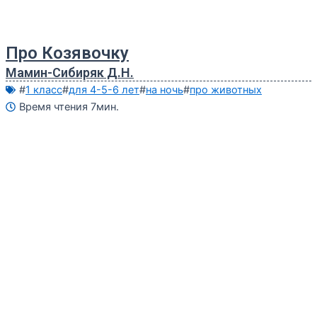
Про Козявочку
Мамин-Сибиряк Д.Н.
#
1 класс
#
для 4-5-6 лет
#
на ночь
#
про животных
Время чтения 7мин.