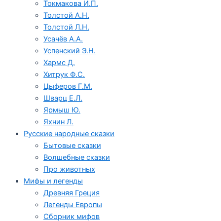
Токмакова И.П.
Толстой А.Н.
Толстой Л.Н.
Усачёв А.А.
Успенский Э.Н.
Хармс Д.
Хитрук Ф.С.
Цыферов Г.М.
Шварц Е.Л.
Ярмыш Ю.
Яхнин Л.
Русские народные сказки
Бытовые сказки
Волшебные сказки
Про животных
Мифы и легенды
Древняя Греция
Легенды Европы
Сборник мифов