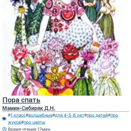
Пора спать
Мамин-Сибиряк Д.Н.
#
1 класс
#
волшебные
#
для 4-5-6 лет
#
про детей
#
про
жуков
#
про цветы
Время чтения 17мин.