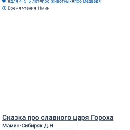
#
для 4-5-6 лет
#
про животных
#
про медведя
Время чтения 11мин.
Сказка про славного царя Гороха
Мамин-Сибиряк Д.Н.