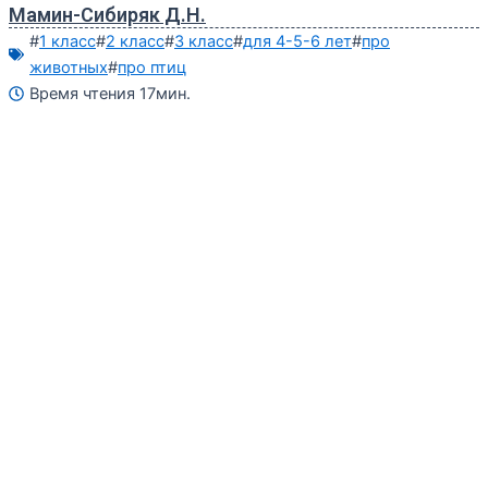
Мамин-Сибиряк Д.Н.
#
1 класс
#
2 класс
#
3 класс
#
для 4-5-6 лет
#
про
животных
#
про птиц
Время чтения 17мин.