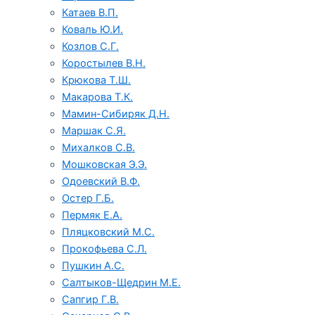
Катаев В.П.
Коваль Ю.И.
Козлов С.Г.
Коростылев В.Н.
Крюкова Т.Ш.
Макарова Т.К.
Мамин-Сибиряк Д.Н.
Маршак С.Я.
Михалков С.В.
Мошковская Э.Э.
Одоевский В.Ф.
Остер Г.Б.
Пермяк Е.А.
Пляцковский М.С.
Прокофьева С.Л.
Пушкин А.С.
Салтыков-Щедрин М.Е.
Сапгир Г.В.