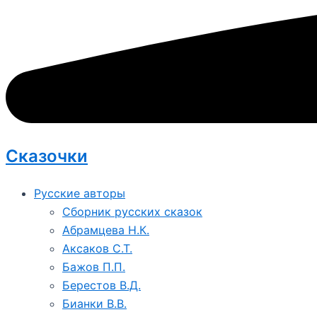
Сказочки
Русские авторы
Сборник русских сказок
Абрамцева Н.К.
Аксаков С.Т.
Бажов П.П.
Берестов В.Д.
Бианки В.В.