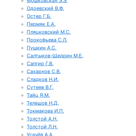
Мошковская Э.Э.
Одоевский В.Ф.
Остер Г.Б.
Пермяк Е.А.
Пляцковский М.С.
Прокофьева С.Л.
Пушкин А.С.
Салтыков-Щедрин М.Е.
Сапгир Г.В.
Сахарнов С.В.
Сладков Н.И.
Сутеев В.Г.
Тайц Я.М.
Телешов Н.Д.
Токмакова И.П.
Толстой А.Н.
Толстой Л.Н.
Усачёв А.А.