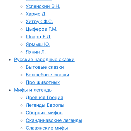
Успенский Э.Н.
Хармс Д.
Хитрук Ф.С.
Цыферов Г.М.
Шварц Е.Л.
Ярмыш Ю.
Яхнин Л.
Русские народные сказки
Бытовые сказки
Волшебные сказки
Про животных
Мифы и легенды
Древняя Греция
Легенды Европы
Сборник мифов
Скандинавские легенды
Славянские мифы