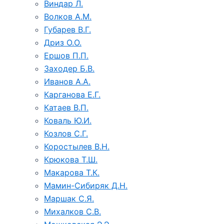
Виндар Л.
Волков А.М.
Губарев В.Г.
Дриз О.О.
Ершов П.П.
Заходер Б.В.
Иванов А.А.
Карганова Е.Г.
Катаев В.П.
Коваль Ю.И.
Козлов С.Г.
Коростылев В.Н.
Крюкова Т.Ш.
Макарова Т.К.
Мамин-Сибиряк Д.Н.
Маршак С.Я.
Михалков С.В.