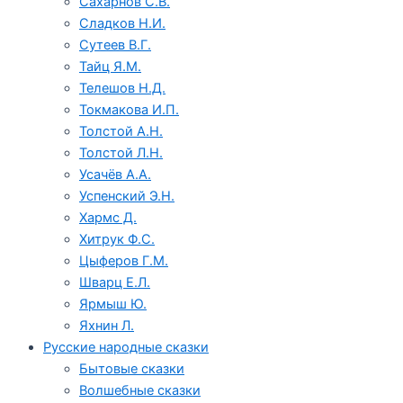
Сахарнов С.В.
Сладков Н.И.
Сутеев В.Г.
Тайц Я.М.
Телешов Н.Д.
Токмакова И.П.
Толстой А.Н.
Толстой Л.Н.
Усачёв А.А.
Успенский Э.Н.
Хармс Д.
Хитрук Ф.С.
Цыферов Г.М.
Шварц Е.Л.
Ярмыш Ю.
Яхнин Л.
Русские народные сказки
Бытовые сказки
Волшебные сказки