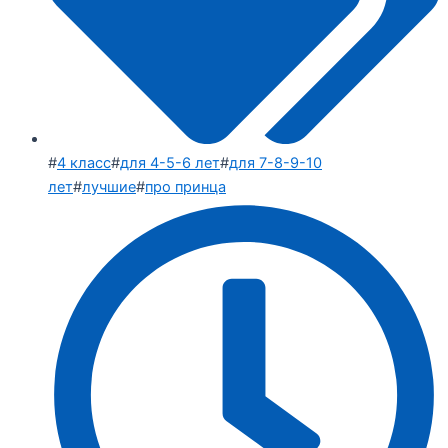
#
4 класс
#
для 4-5-6 лет
#
для 7-8-9-10
лет
#
лучшие
#
про принца