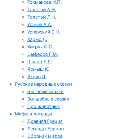
Токмакова И.П.
Толстой А.Н.
Толстой Л.Н.
Усачёв А.А.
Успенский Э.Н.
Хармс Д.
Хитрук Ф.С.
Цыферов Г.М.
Шварц Е.Л.
Ярмыш Ю.
Яхнин Л.
Русские народные сказки
Бытовые сказки
Волшебные сказки
Про животных
Мифы и легенды
Древняя Греция
Легенды Европы
Сборник мифов