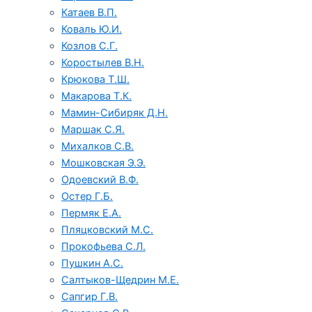
Катаев В.П.
Коваль Ю.И.
Козлов С.Г.
Коростылев В.Н.
Крюкова Т.Ш.
Макарова Т.К.
Мамин-Сибиряк Д.Н.
Маршак С.Я.
Михалков С.В.
Мошковская Э.Э.
Одоевский В.Ф.
Остер Г.Б.
Пермяк Е.А.
Пляцковский М.С.
Прокофьева С.Л.
Пушкин А.С.
Салтыков-Щедрин М.Е.
Сапгир Г.В.