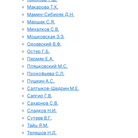
Макарова Т.К.
Мамин-Сибиряк Д.Н.
Маршак С.Я.
Михалков С.В.
Мошковская Э.Э.
Одоевский В.Ф.
Остер Г.Б.
Пермяк Е.А.
Пляцковский М.С.
Прокофьева С.Л.
Пушкин А.С.
Салтыков-Щедрин М.Е.
Сапгир Г.В.
Сахарнов С.В.
Сладков Н.И.
Сутеев В.Г.
Тайц Я.М.
Телешов Н.Д.