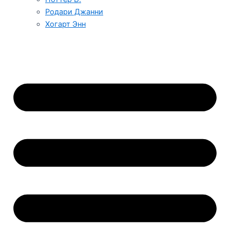
Родари Джанни
Хогарт Энн