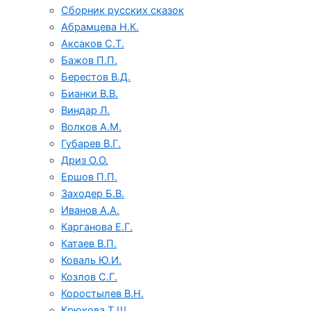
Сборник русских сказок
Абрамцева Н.К.
Аксаков С.Т.
Бажов П.П.
Берестов В.Д.
Бианки В.В.
Виндар Л.
Волков А.М.
Губарев В.Г.
Дриз О.О.
Ершов П.П.
Заходер Б.В.
Иванов А.А.
Карганова Е.Г.
Катаев В.П.
Коваль Ю.И.
Козлов С.Г.
Коростылев В.Н.
Крюкова Т.Ш.