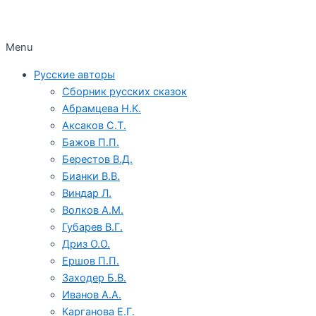
Menu
Русские авторы
Сборник русских сказок
Абрамцева Н.К.
Аксаков С.Т.
Бажов П.П.
Берестов В.Д.
Бианки В.В.
Виндар Л.
Волков А.М.
Губарев В.Г.
Дриз О.О.
Ершов П.П.
Заходер Б.В.
Иванов А.А.
Карганова Е.Г.