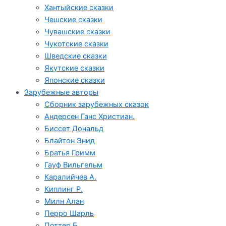
Хантыйские сказки
Чешские сказки
Чувашские сказки
Чукотские сказки
Шведские сказки
Якутские сказки
Японские сказки
Зарубежные авторы
Сборник зарубежных сказок
Андерсен Ганс Христиан.
Биссет Дональд
Блайтон Энид
Братья Гримм
Гауф Вильгельм
Каралийчев А.
Киплинг Р.
Милн Алан
Перро Шарль
Поттер Б.