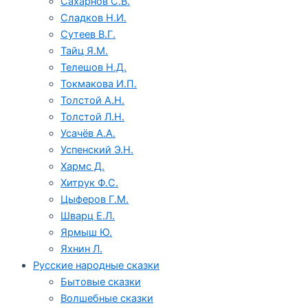
Сахарнов С.В.
Сладков Н.И.
Сутеев В.Г.
Тайц Я.М.
Телешов Н.Д.
Токмакова И.П.
Толстой А.Н.
Толстой Л.Н.
Усачёв А.А.
Успенский Э.Н.
Хармс Д.
Хитрук Ф.С.
Цыферов Г.М.
Шварц Е.Л.
Ярмыш Ю.
Яхнин Л.
Русские народные сказки
Бытовые сказки
Волшебные сказки