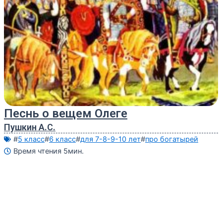
Песнь о вещем Олеге
Пушкин А.С.
#
5 класс
#
6 класс
#
для 7-8-9-10 лет
#
про богатырей
Время чтения 5мин.