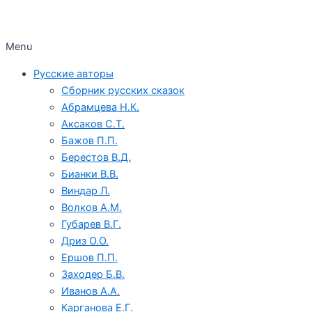
Menu
Русские авторы
Сборник русских сказок
Абрамцева Н.К.
Аксаков С.Т.
Бажов П.П.
Берестов В.Д.
Бианки В.В.
Виндар Л.
Волков А.М.
Губарев В.Г.
Дриз О.О.
Ершов П.П.
Заходер Б.В.
Иванов А.А.
Карганова Е.Г.