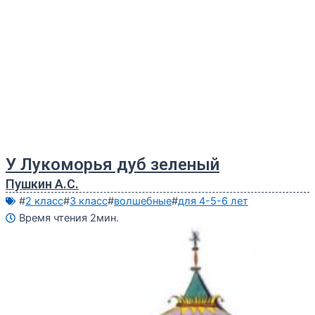
У Лукоморья дуб зеленый
Пушкин А.С.
#
2 класс
#
3 класс
#
волшебные
#
для 4-5-6 лет
Время чтения 2мин.