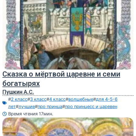
Сказка о мёртвой царевне и семи
богатырях
Пушкин А.С.
#
2 класс
#
3 класс
#
4 класс
#
волшебные
#
для 4-5-6
лет
#
лучшие
#
про принца
#
про принцесс и царевен
Время чтения 17мин.