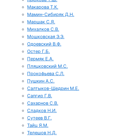
Макарова Т.К.
Мамин-Сибиряк Д.Н.
Маршак С.Я.
Михалков С.В.
Мошковская Э.Э.
Одоевский В.Ф.
Остер Г.Б.
Пермяк Е.А.
Пляцковский М.С.
Прокофьева С.Л.
Пушкин А.С.
Салтыков-Щедрин М.Е.
Сапгир Г.В.
Сахарнов С.В.
Сладков Н.И.
Сутеев В.Г.
Тайц Я.М.
Телешов Н.Д.