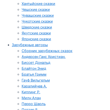
Хантыйские сказки
Чешские сказки
Чувашские сказки
Чукотские сказки
Шведские сказки
Якутские сказки
Японские сказки
Зарубежные авторы
Сборник зарубежных сказок
Андерсен Ганс Христиан.
Биссет Дональд
Блайтон Энид
Братья Гримм
Гауф Вильгельм
Каралийчев А.
Киплинг Р.
Милн Алан
Перро Шарль
Поттер Б.