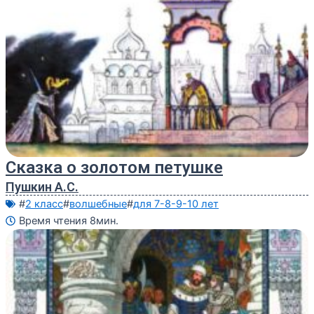
Сказка о золотом петушке
Пушкин А.С.
#
2 класс
#
волшебные
#
для 7-8-9-10 лет
Время чтения 8мин.