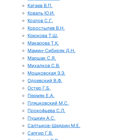
Катаев В.П.
Коваль Ю.И.
Козлов С.Г.
Коростылев В.Н.
Крюкова Т.Ш.
Макарова Т.К.
Мамин-Сибиряк Д.Н.
Маршак С.Я.
Михалков С.В.
Мошковская Э.Э.
Одоевский В.Ф.
Остер Г.Б.
Пермяк Е.А.
Пляцковский М.С.
Прокофьева С.Л.
Пушкин А.С.
Салтыков-Щедрин М.Е.
Сапгир Г.В.