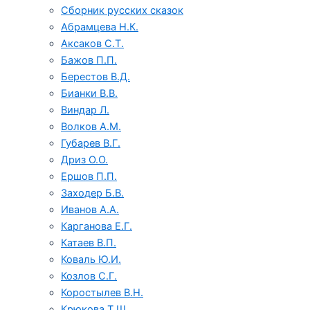
Сборник русских сказок
Абрамцева Н.К.
Аксаков С.Т.
Бажов П.П.
Берестов В.Д.
Бианки В.В.
Виндар Л.
Волков А.М.
Губарев В.Г.
Дриз О.О.
Ершов П.П.
Заходер Б.В.
Иванов А.А.
Карганова Е.Г.
Катаев В.П.
Коваль Ю.И.
Козлов С.Г.
Коростылев В.Н.
Крюкова Т.Ш.