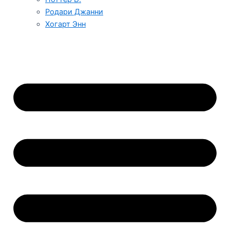
Родари Джанни
Хогарт Энн