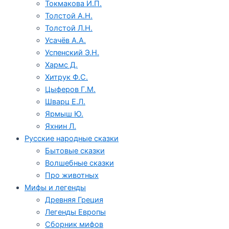
Токмакова И.П.
Толстой А.Н.
Толстой Л.Н.
Усачёв А.А.
Успенский Э.Н.
Хармс Д.
Хитрук Ф.С.
Цыферов Г.М.
Шварц Е.Л.
Ярмыш Ю.
Яхнин Л.
Русские народные сказки
Бытовые сказки
Волшебные сказки
Про животных
Мифы и легенды
Древняя Греция
Легенды Европы
Сборник мифов