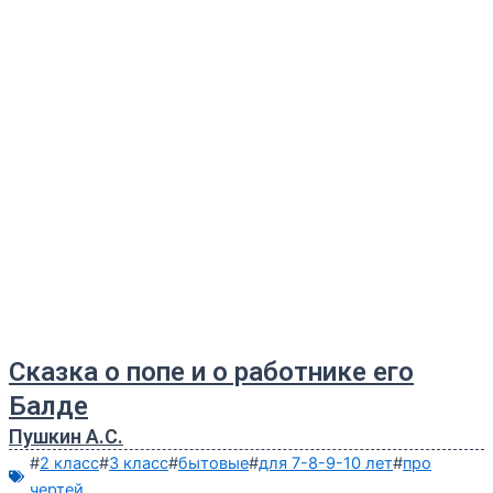
Сказка о попе и о работнике его
Балде
Пушкин А.С.
#
2 класс
#
3 класс
#
бытовые
#
для 7-8-9-10 лет
#
про
чертей