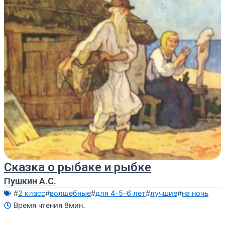
Сказка о рыбаке и рыбке
Пушкин А.С.
#
2 класс
#
волшебные
#
для 4-5-6 лет
#
лучшие
#
на ночь
Время чтения 8мин.