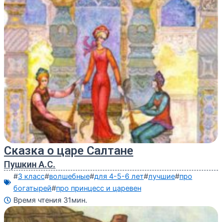
Сказка о царе Салтане
Пушкин А.С.
#
3 класс
#
волшебные
#
для 4-5-6 лет
#
лучшие
#
про
богатырей
#
про принцесс и царевен
Время чтения 31мин.