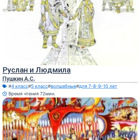
Руслан и Людмила
Пушкин А.С.
#
4 класс
#
5 класс
#
волшебные
#
для 7-8-9-10 лет
Время чтения 72мин.