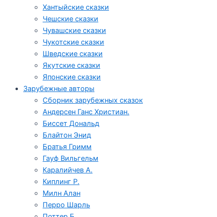
Хантыйские сказки
Чешские сказки
Чувашские сказки
Чукотские сказки
Шведские сказки
Якутские сказки
Японские сказки
Зарубежные авторы
Сборник зарубежных сказок
Андерсен Ганс Христиан.
Биссет Дональд
Блайтон Энид
Братья Гримм
Гауф Вильгельм
Каралийчев А.
Киплинг Р.
Милн Алан
Перро Шарль
Поттер Б.