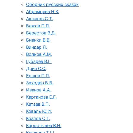
Сборник русских сказок
Абрамцева Н.К.
Аксаков С.Т.
Бажов П.П.
Берестов В.Д.
Бианки В.В.
Виндар Л.
Волков А.М.
Губарев В.Г.
Дриз О.О.
Ершов П.П.
Заходер Б.В.
Иванов А.А.
Карганова Е.Г.
Катаев В.П.
Коваль Ю.И.
Козлов С.Г.
Коростылев В.Н.
Крюкова Т.Ш.