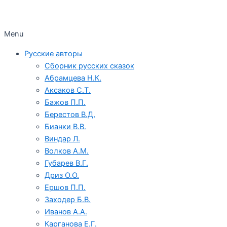
Menu
Русские авторы
Сборник русских сказок
Абрамцева Н.К.
Аксаков С.Т.
Бажов П.П.
Берестов В.Д.
Бианки В.В.
Виндар Л.
Волков А.М.
Губарев В.Г.
Дриз О.О.
Ершов П.П.
Заходер Б.В.
Иванов А.А.
Карганова Е.Г.