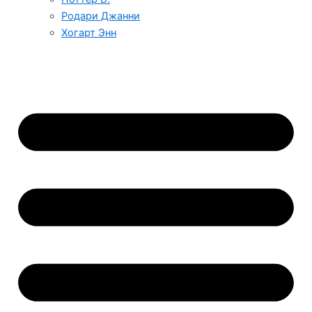
Родари Джанни
Хогарт Энн