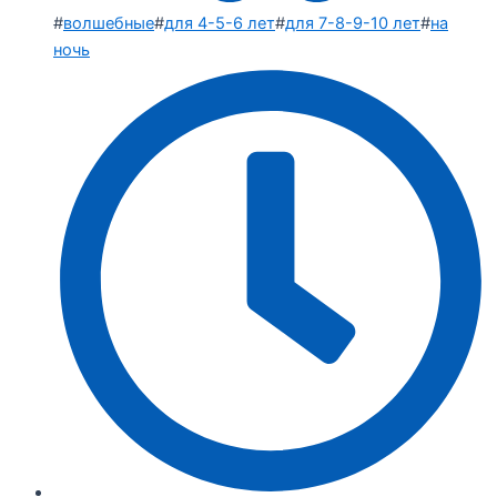
#
волшебные
#
для 4-5-6 лет
#
для 7-8-9-10 лет
#
на
ночь