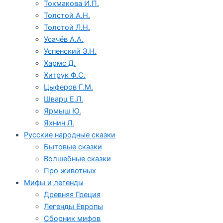
Токмакова И.П.
Толстой А.Н.
Толстой Л.Н.
Усачёв А.А.
Успенский Э.Н.
Хармс Д.
Хитрук Ф.С.
Цыферов Г.М.
Шварц Е.Л.
Ярмыш Ю.
Яхнин Л.
Русские народные сказки
Бытовые сказки
Волшебные сказки
Про животных
Мифы и легенды
Древняя Греция
Легенды Европы
Сборник мифов