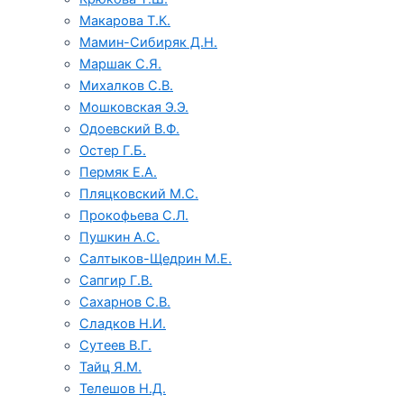
Макарова Т.К.
Мамин-Сибиряк Д.Н.
Маршак С.Я.
Михалков С.В.
Мошковская Э.Э.
Одоевский В.Ф.
Остер Г.Б.
Пермяк Е.А.
Пляцковский М.С.
Прокофьева С.Л.
Пушкин А.С.
Салтыков-Щедрин М.Е.
Сапгир Г.В.
Сахарнов С.В.
Сладков Н.И.
Сутеев В.Г.
Тайц Я.М.
Телешов Н.Д.