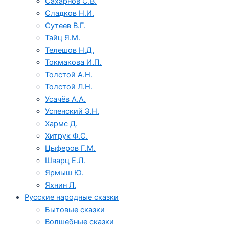
Сахарнов С.В.
Сладков Н.И.
Сутеев В.Г.
Тайц Я.М.
Телешов Н.Д.
Токмакова И.П.
Толстой А.Н.
Толстой Л.Н.
Усачёв А.А.
Успенский Э.Н.
Хармс Д.
Хитрук Ф.С.
Цыферов Г.М.
Шварц Е.Л.
Ярмыш Ю.
Яхнин Л.
Русские народные сказки
Бытовые сказки
Волшебные сказки