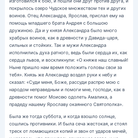
изготовился к бою, и пошли они друг против друга, и
покрылось озеро Чудское множеством тех и других
воинов. Отец Александра, Ярослав, прислал ему на
помощь младшего брата Андрея с большою
дружиною. Да и у князя Александра было много
храбрых воинов, как в древности у Давида-царя,
сильных и стойких. Так и мужи Александра
исполнились духа ратного, ведь были сердца их, как
сердца львов, и воскликнули: «О княже наш славный!
Ныне пришло нам время положить головы свои за
тебя». Князь же Александр воздел руки к небу и
сказал: «Суди меня, Боже, рассуди распрю мою с
народом неправедным и помоги мне, господи, как в
древности помог Моисею одолеть Амалика, а
прадеду нашему Ярославу окаянного Святополка».
Была же тогда суббота, и когда взошло солнце,
сошлись противники. И была сеча жестокая, и стоял
треск от ломающихся копий и звон от ударов мечей,