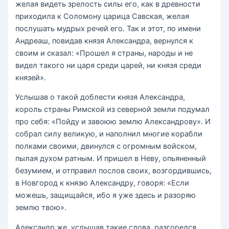
желая видеть зрелость силы его, как в древности
приходила к Соломону царица Савская, желая
послушать мудрых речей его. Так и этот, по имени
Андреаш, повидав князя Александра, вернулся к
своим и сказал: «Прошел я страны, народы и не
видел такого ни царя среди царей, ни князя среди
князей».
Услышав о такой доблести князя Александра,
король страны Римской из северной земли подумал
про себя: «Пойду и завоюю землю Александрову». И
собрал силу великую, и наполнил многие корабли
полками своими, двинулся с огромным войском,
пылая духом ратным. И пришел в Неву, опьяненный
безумием, и отправил послов своих, возгордившись,
в Новгород к князю Александру, говоря: «Если
можешь, защищайся, ибо я уже здесь и разоряю
землю твою».
Александр же, услышав такие слова, разгорелся