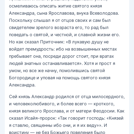
осмеливаюсь описать житие святого князя
Александра, сына Ярославова, внука Всеволодова.
Поскольку слышал я от отцов своих и сам был
свидетелем зрелого возраста его, то рад был
поведать о святой, и честной, и славной жизни его.
Но как сказал Приточник: «В лукавую душу не
войдет премудрость: ибо на возвышенных местах
пребывает она, посреди дорог стоит, при вратах
людей знатных останавливается». Хотя и прост я
умом, но все же начну, помолившись святой
Богородице и уповая на помощь святого князя
Александра.
Сей князь Александр родился от отца милосердного,
и человеколюбивого, и более всего — кроткого,
князя великого Ярослава, и от матери Феодосии. Как
сказал Исайя-пророк: «Так говорит господь: «Князей
я ставлю, священны ибо они, и я их веду»». И
воистину — не без Божьего повеления было