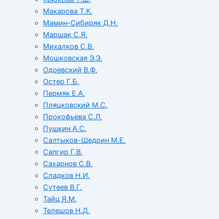
Макарова Т.К.
Мамин-Сибиряк Д.Н.
Маршак С.Я.
Михалков С.В.
Мошковская Э.Э.
Одоевский В.Ф.
Остер Г.Б.
Пермяк Е.А.
Пляцковский М.С.
Прокофьева С.Л.
Пушкин А.С.
Салтыков-Щедрин М.Е.
Сапгир Г.В.
Сахарнов С.В.
Сладков Н.И.
Сутеев В.Г.
Тайц Я.М.
Телешов Н.Д.