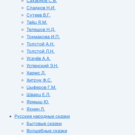
Сахарнов С.В.
Сладков Н.И.
Сутеев В.Г.
Тайц Я.М.
Телешов Н.Д.
Токмакова И.П.
Толстой А.Н.
Толстой Л.Н.
Усачёв А.А.
Успенский Э.Н.
Хармс Д.
Хитрук Ф.С.
Цыферов Г.М.
Шварц Е.Л.
Ярмыш Ю.
Яхнин Л.
Русские народные сказки
Бытовые сказки
Волшебные сказки