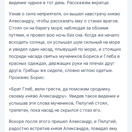
видение чудное в тот день. Расскажем вкратце.
Узнав о силе неприятеля, он вышел навстречу князю
Александру, чтобы рассказать ему о станах врагов.
Стоял он на берегу моря, наблюдая за обоими
путями, и провел всю ночь без сна. Когда же начало
всходить солнце, он услышал шум сильный на море
и увидел один насад, плывущий по морю, и стоящих
посреди насада святых мучеников Бориса и Глеба в
красных одеждах, держащих руки на плечах друг
друга. Гребцы же сидели, словно мглою одетые.
Произнес Борис:
«Брат Глеб, вели грести, да поможем сроднику
своему князю Александру». Увидев такое видение и
услышав эти слова мучеников, Пелугий стоял,
трепетен, пока насад не скрылся с глаз его.
Вскоре после этого пришел Александр, и Пелугий,
радостно встретив князя Александра, поведал ему