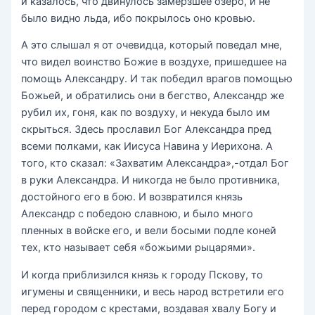
и казалось, что двинулось замерзшее озеро, и не
было видно льда, ибо покрылось оно кровью.
А это слышал я от очевидца, который поведал мне,
что видел воинство Божие в воздухе, пришедшее на
помощь Александру. И так победил врагов помощью
Божьей, и обратились они в бегство, Александр же
рубил их, гоня, как по воздуху, и некуда было им
скрыться. Здесь прославил Бог Александра пред
всеми полками, как Иисуса Навина у Иерихона. А
того, кто сказал: «Захватим Александра»,-отдал Бог
в руки Александра. И никогда не было противника,
достойного его в бою. И возвратился князь
Александр с победою славною, и было много
пленных в войске его, и вели босыми подле коней
тех, кто называет себя «божьими рыцарями».
И когда приблизился князь к городу Пскову, то
игумены и священники, и весь народ встретили его
перед городом с крестами, воздавая хвалу Богу и