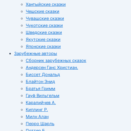
Хантыйские сказки
Чешские сказки
Чувашские сказки
Чукотские сказки
Шведские сказки
Якутские сказки
Японские сказки
Зарубежные авторы
Сборник зарубежных сказок
Андерсен Ганс Христиан.
Биссет Дональд
Блайтон Энид
Братья Гримм
Гауф Вильгельм
Каралийчев А.
Киплинг Р.
Милн Алан
Перро Шарль
Поттер Б.