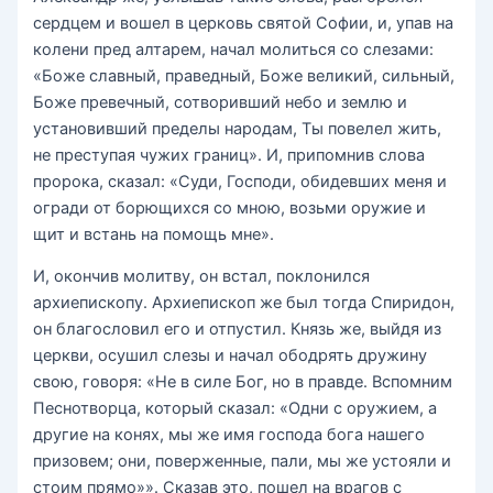
сердцем и вошел в церковь святой Софии, и, упав на
колени пред алтарем, начал молиться со слезами:
«Боже славный, праведный, Боже великий, сильный,
Боже превечный, сотворивший небо и землю и
установивший пределы народам, Ты повелел жить,
не преступая чужих границ». И, припомнив слова
пророка, сказал: «Суди, Господи, обидевших меня и
огради от борющихся со мною, возьми оружие и
щит и встань на помощь мне».
И, окончив молитву, он встал, поклонился
архиепископу. Архиепископ же был тогда Спиридон,
он благословил его и отпустил. Князь же, выйдя из
церкви, осушил слезы и начал ободрять дружину
свою, говоря: «Не в силе Бог, но в правде. Вспомним
Песнотворца, который сказал: «Одни с оружием, а
другие на конях, мы же имя господа бога нашего
призовем; они, поверженные, пали, мы же устояли и
стоим прямо»». Сказав это, пошел на врагов с