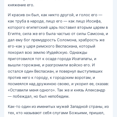
княжение его.
И красив он был, как никто другой, и голос его —
как труба в народе, лицо его — как лицо Иосифа,
которого египетский царь поставил вторым царем в
Египте, сила же его была частью от силы Самсона, и
дал ему бог премудрость Соломона, храбрость же
его-как у царя римского Веспасиана, который
покорил всю землю Иудейскую. Однажды
приготовился тот к осаде города Иоатапаты, и
вышли горожане, и разгромили войско его. И
остался один Веспасиан, и повернул выступивших
против него к городу, к городским воротам, и
посмеялся над дружиною своею, и укорил ее, сказав:
«Оставили меня одного». Так же и князь Александр
— побеждал, но был непобедим.
Как-то один из именитых мужей Западной страны, из
тех, кто называют себя слугами Божьими, пришел,