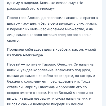
одному о видении. Князь же сказал ему: «Не
рассказывай этого никому».
После того Александр поспешил напасть на врагов в
шестом часу дня, и была сеча великая с римлянами,
и перебил их князь бесчисленное множество, а на
лице самого короля оставил след острого копья
своего.
Проявили себя здесь шесть храбрых, как он, мужей
из полка Александра.
Первый — по имени Гаврило Олексич. Он напал на
шнек и, увидев королевича, влекомого под руки,
въехал до самого корабля по сходням, по которым
бежали с королевичем, преследуемые им. Тогда
схватили Гаврилу Олексича и сбросили его со
сходен вместе с конем. Но по Божьей милости он
вышел из воды невредим, и снова напал на них, и
бился с самим воеводою посреди их войска.