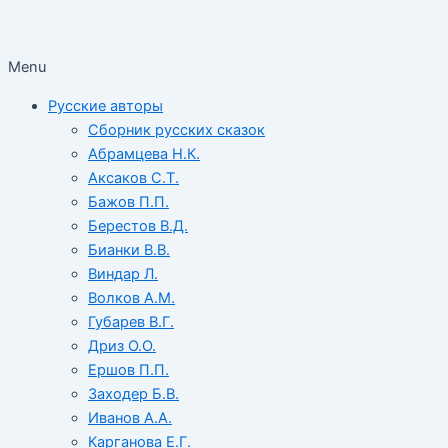
Menu
Русские авторы
Сборник русских сказок
Абрамцева Н.К.
Аксаков С.Т.
Бажов П.П.
Берестов В.Д.
Бианки В.В.
Виндар Л.
Волков А.М.
Губарев В.Г.
Дриз О.О.
Ершов П.П.
Заходер Б.В.
Иванов А.А.
Карганова Е.Г.