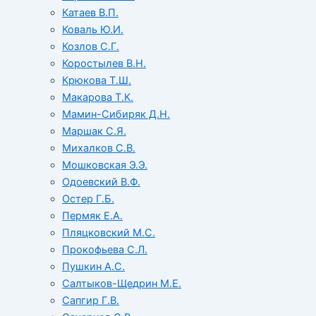
Катаев В.П.
Коваль Ю.И.
Козлов С.Г.
Коростылев В.Н.
Крюкова Т.Ш.
Макарова Т.К.
Мамин-Сибиряк Д.Н.
Маршак С.Я.
Михалков С.В.
Мошковская Э.Э.
Одоевский В.Ф.
Остер Г.Б.
Пермяк Е.А.
Пляцковский М.С.
Прокофьева С.Л.
Пушкин А.С.
Салтыков-Щедрин М.Е.
Сапгир Г.В.