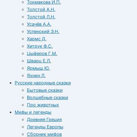
Токмакова И.П.
Толстой А.Н.
Толстой Л.Н.
Усачёв А.А.
Успенский Э.Н.
Хармс Д.
Хитрук Ф.С.
Цыферов Г.М.
Шварц Е.Л.
Ярмыш Ю.
Яхнин Л.
Русские народные сказки
Бытовые сказки
Волшебные сказки
Про животных
Мифы и легенды
Древняя Греция
Легенды Европы
Сборник мифов