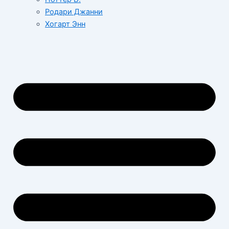
Родари Джанни
Хогарт Энн