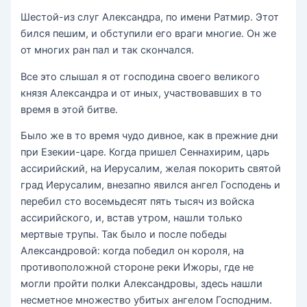
Шестой-из слуг Александра, по имени Ратмир. Этот
бился пешим, и обступили его враги многие. Он же
от многих ран пал и так скончался.
Все это слышал я от господина своего великого
князя Александра и от иных, участвовавших в то
время в этой битве.
Было же в то время чудо дивное, как в прежние дни
при Езекии-царе. Когда пришел Сеннахирим, царь
ассирийский, на Иерусалим, желая покорить святой
град Иерусалим, внезапно явился ангел Господень и
перебил сто восемьдесят пять тысяч из войска
ассирийского, и, встав утром, нашли только
мертвые трупы. Так было и после победы
Александровой: когда победил он короля, на
противоположной стороне реки Ижоры, где не
могли пройти полки Александровы, здесь нашли
несметное множество убитых ангелом Господним.