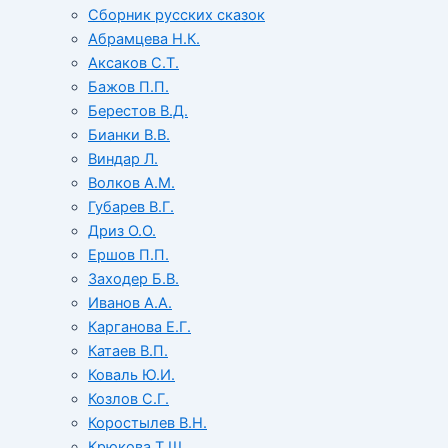
Сборник русских сказок
Абрамцева Н.К.
Аксаков С.Т.
Бажов П.П.
Берестов В.Д.
Бианки В.В.
Виндар Л.
Волков А.М.
Губарев В.Г.
Дриз О.О.
Ершов П.П.
Заходер Б.В.
Иванов А.А.
Карганова Е.Г.
Катаев В.П.
Коваль Ю.И.
Козлов С.Г.
Коростылев В.Н.
Крюкова Т.Ш.