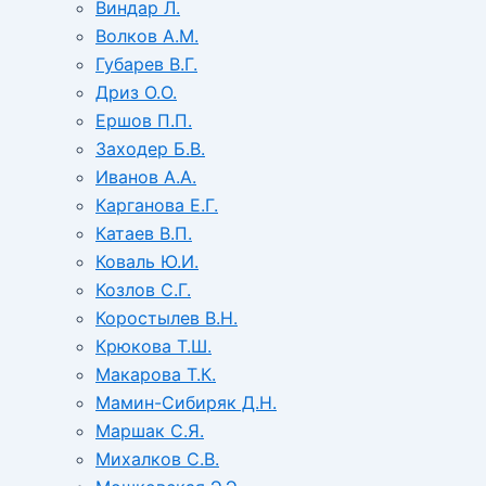
Виндар Л.
Волков А.М.
Губарев В.Г.
Дриз О.О.
Ершов П.П.
Заходер Б.В.
Иванов А.А.
Карганова Е.Г.
Катаев В.П.
Коваль Ю.И.
Козлов С.Г.
Коростылев В.Н.
Крюкова Т.Ш.
Макарова Т.К.
Мамин-Сибиряк Д.Н.
Маршак С.Я.
Михалков С.В.