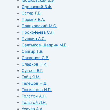
Мошковская Э.Э.
Одоевский В.Ф.
Остер Г.Б.
Пермяк Е.А.
Пляцковский М.С.
Прокофьева С.Л.
Пушкин А.С.
Салтыков-Щедрин М.Е.
Сапгир Г.В.
Сахарнов С.В.
Сладков Н.И.
Сутеев В.Г.
Тайц Я.М.
Телешов Н.Д.
Токмакова И.П.
Толстой А.Н.
Толстой Л.Н.
Усачёв А.А.