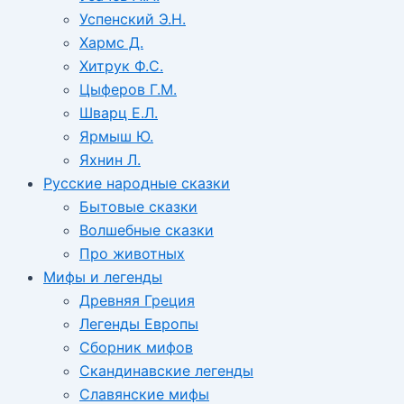
Успенский Э.Н.
Хармс Д.
Хитрук Ф.С.
Цыферов Г.М.
Шварц Е.Л.
Ярмыш Ю.
Яхнин Л.
Русские народные сказки
Бытовые сказки
Волшебные сказки
Про животных
Мифы и легенды
Древняя Греция
Легенды Европы
Сборник мифов
Скандинавские легенды
Славянские мифы