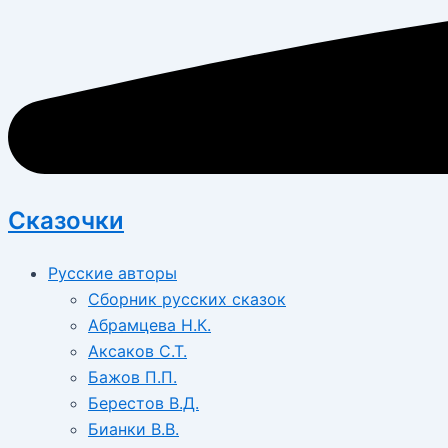
Сказочки
Русские авторы
Сборник русских сказок
Абрамцева Н.К.
Аксаков С.Т.
Бажов П.П.
Берестов В.Д.
Бианки В.В.