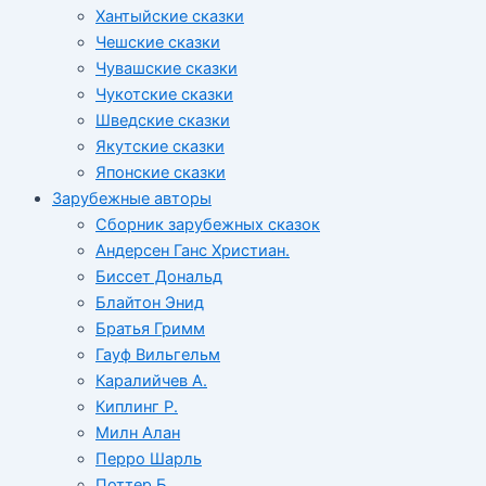
Хантыйские сказки
Чешские сказки
Чувашские сказки
Чукотские сказки
Шведские сказки
Якутские сказки
Японские сказки
Зарубежные авторы
Сборник зарубежных сказок
Андерсен Ганс Христиан.
Биссет Дональд
Блайтон Энид
Братья Гримм
Гауф Вильгельм
Каралийчев А.
Киплинг Р.
Милн Алан
Перро Шарль
Поттер Б.