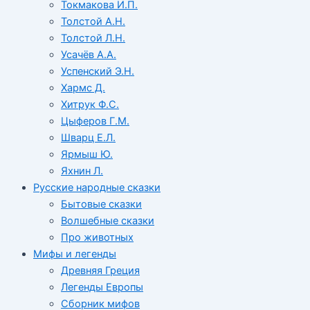
Токмакова И.П.
Толстой А.Н.
Толстой Л.Н.
Усачёв А.А.
Успенский Э.Н.
Хармс Д.
Хитрук Ф.С.
Цыферов Г.М.
Шварц Е.Л.
Ярмыш Ю.
Яхнин Л.
Русские народные сказки
Бытовые сказки
Волшебные сказки
Про животных
Мифы и легенды
Древняя Греция
Легенды Европы
Сборник мифов