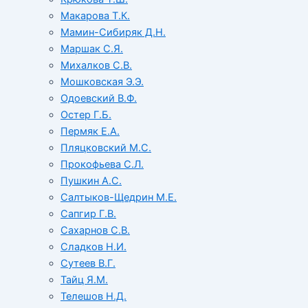
Макарова Т.К.
Мамин-Сибиряк Д.Н.
Маршак С.Я.
Михалков С.В.
Мошковская Э.Э.
Одоевский В.Ф.
Остер Г.Б.
Пермяк Е.А.
Пляцковский М.С.
Прокофьева С.Л.
Пушкин А.С.
Салтыков-Щедрин М.Е.
Сапгир Г.В.
Сахарнов С.В.
Сладков Н.И.
Сутеев В.Г.
Тайц Я.М.
Телешов Н.Д.