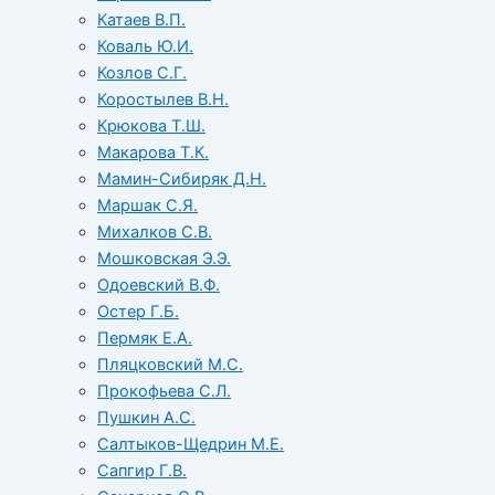
Катаев В.П.
Коваль Ю.И.
Козлов С.Г.
Коростылев В.Н.
Крюкова Т.Ш.
Макарова Т.К.
Мамин-Сибиряк Д.Н.
Маршак С.Я.
Михалков С.В.
Мошковская Э.Э.
Одоевский В.Ф.
Остер Г.Б.
Пермяк Е.А.
Пляцковский М.С.
Прокофьева С.Л.
Пушкин А.С.
Салтыков-Щедрин М.Е.
Сапгир Г.В.