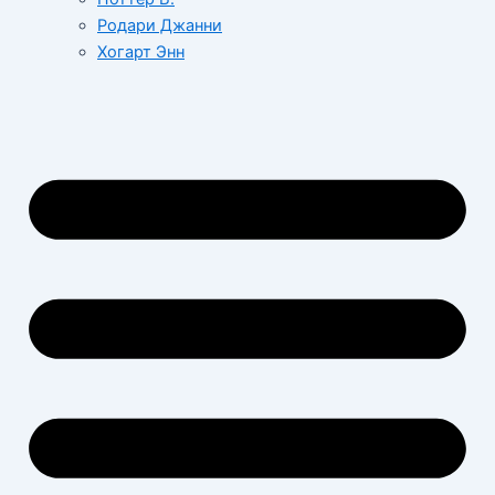
Родари Джанни
Хогарт Энн