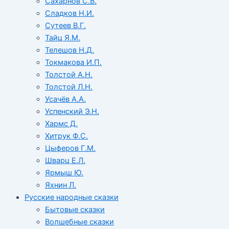
Сахарнов С.В.
Сладков Н.И.
Сутеев В.Г.
Тайц Я.М.
Телешов Н.Д.
Токмакова И.П.
Толстой А.Н.
Толстой Л.Н.
Усачёв А.А.
Успенский Э.Н.
Хармс Д.
Хитрук Ф.С.
Цыферов Г.М.
Шварц Е.Л.
Ярмыш Ю.
Яхнин Л.
Русские народные сказки
Бытовые сказки
Волшебные сказки