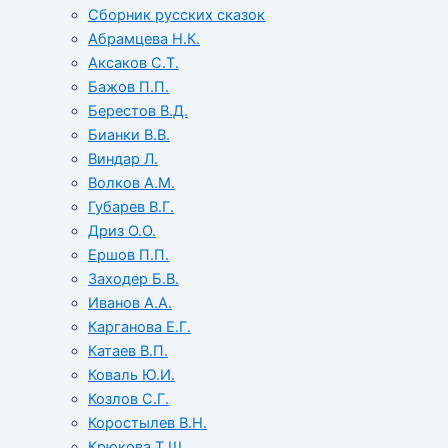
Сборник русских сказок
Абрамцева Н.К.
Аксаков С.Т.
Бажов П.П.
Берестов В.Д.
Бианки В.В.
Виндар Л.
Волков А.М.
Губарев В.Г.
Дриз О.О.
Ершов П.П.
Заходер Б.В.
Иванов А.А.
Карганова Е.Г.
Катаев В.П.
Коваль Ю.И.
Козлов С.Г.
Коростылев В.Н.
Крюкова Т.Ш.