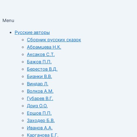
Menu
Русские авторы
Сборник русских сказок
Абрамцева Н.К.
Аксаков С.Т.
Бажов П.П.
Берестов В.Д.
Бианки В.В.
Виндар Л.
Волков А.М.
Губарев В.Г.
Дриз О.О.
Ершов П.П.
Заходер Б.В.
Иванов А.А.
Карганова Е.Г.