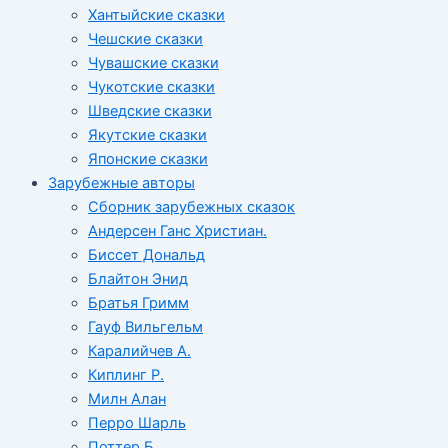
Хантыйские сказки
Чешские сказки
Чувашские сказки
Чукотские сказки
Шведские сказки
Якутские сказки
Японские сказки
Зарубежные авторы
Сборник зарубежных сказок
Андерсен Ганс Христиан.
Биссет Дональд
Блайтон Энид
Братья Гримм
Гауф Вильгельм
Каралийчев А.
Киплинг Р.
Милн Алан
Перро Шарль
Поттер Б.