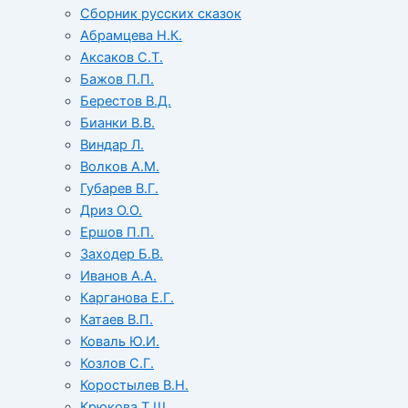
Сборник русских сказок
Абрамцева Н.К.
Аксаков С.Т.
Бажов П.П.
Берестов В.Д.
Бианки В.В.
Виндар Л.
Волков А.М.
Губарев В.Г.
Дриз О.О.
Ершов П.П.
Заходер Б.В.
Иванов А.А.
Карганова Е.Г.
Катаев В.П.
Коваль Ю.И.
Козлов С.Г.
Коростылев В.Н.
Крюкова Т.Ш.