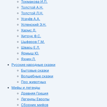
Токмакова И.П.
Толстой А.Н.
Толстой Л.Н.
Усачёв А.А.
Успенский Э.Н.
Хармс Д.
Хитрук Ф.С.
Цыферов Г.М.
Шварц Е.Л.
Ярмыш Ю.
Яхнин Л.
Русские народные сказки
Бытовые сказки
Волшебные сказки
Про животных
Мифы и легенды
Древняя Греция
Легенды Европы
Сборник мифов