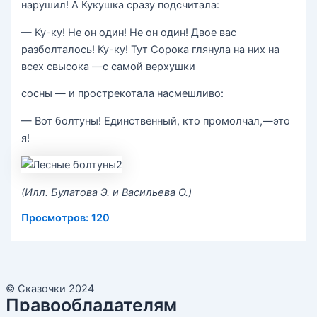
нарушил! А Кукушка сразу подсчитала:
— Ку-ку! Не он один! Не он один! Двое вас
разболталось! Ку-ку! Тут Сорока глянула на них на
всех свысока —с самой верхушки
сосны — и прострекотала насмешливо:
— Вот болтуны! Единственный, кто промолчал,—это
я!
(Илл. Булатова Э. и Васильева О.)
Просмотров:
120
© Сказочки 2024
Правообладателям