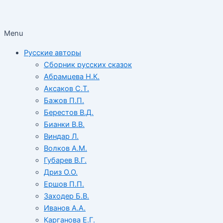
Menu
Русские авторы
Сборник русских сказок
Абрамцева Н.К.
Аксаков С.Т.
Бажов П.П.
Берестов В.Д.
Бианки В.В.
Виндар Л.
Волков А.М.
Губарев В.Г.
Дриз О.О.
Ершов П.П.
Заходер Б.В.
Иванов А.А.
Карганова Е.Г.