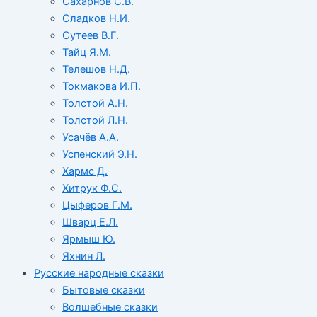
Сахарнов С.В.
Сладков Н.И.
Сутеев В.Г.
Тайц Я.М.
Телешов Н.Д.
Токмакова И.П.
Толстой А.Н.
Толстой Л.Н.
Усачёв А.А.
Успенский Э.Н.
Хармс Д.
Хитрук Ф.С.
Цыферов Г.М.
Шварц Е.Л.
Ярмыш Ю.
Яхнин Л.
Русские народные сказки
Бытовые сказки
Волшебные сказки