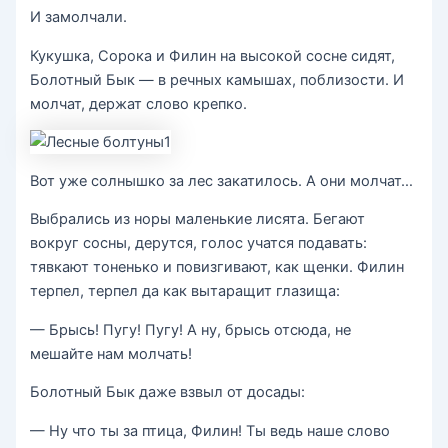
И замолчали.
Кукушка, Сорока и Филин на высокой сосне сидят,
Болотный Бык — в речных камышах, поблизости. И
молчат, держат слово крепко.
Вот уже солнышко за лес закатилось. А они молчат…
Выбрались из норы маленькие лисята. Бегают
вокруг сосны, де­рутся, голос учатся подавать:
тявкают тоненько и повизгивают, как щенки. Филин
терпел, терпел да как вытаращит глазища:
— Брысь! Пугу! Пугу! А ну, брысь отсюда, не
мешайте нам молчать!
Болотный Бык даже взвыл от досады:
— Ну что ты за птица, Филин! Ты ведь наше слово