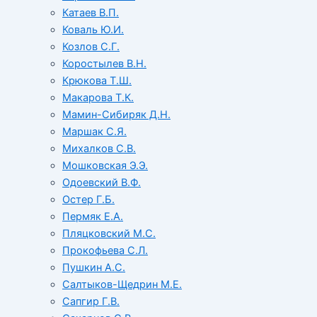
Катаев В.П.
Коваль Ю.И.
Козлов С.Г.
Коростылев В.Н.
Крюкова Т.Ш.
Макарова Т.К.
Мамин-Сибиряк Д.Н.
Маршак С.Я.
Михалков С.В.
Мошковская Э.Э.
Одоевский В.Ф.
Остер Г.Б.
Пермяк Е.А.
Пляцковский М.С.
Прокофьева С.Л.
Пушкин А.С.
Салтыков-Щедрин М.Е.
Сапгир Г.В.