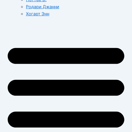
Родари Джанни
Хогарт Энн