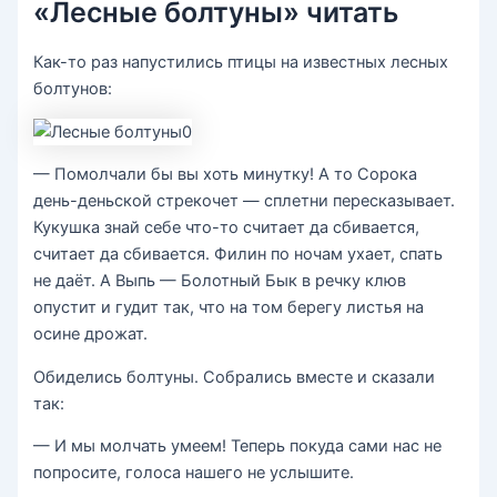
«Лесные болтуны» читать
Как-то раз напустились птицы на извест­ных лесных
болтунов:
— Помолчали бы вы хоть минутку! А то Сорока
день-деньской стрекочет — сплетни пересказывает.
Кукушка знай се­бе что-то считает да сбивается,
считает да сбивается. Филин по ночам ухает, спать
не даёт. А Выпь — Болотный Бык в речку клюв
опустит и гудит так, что на том бе­регу листья на
осине дрожат.
Обиделись болтуны. Собрались вместе и сказали
так:
— И мы молчать умеем! Теперь покуда сами нас не
попросите, голоса нашего не услышите.