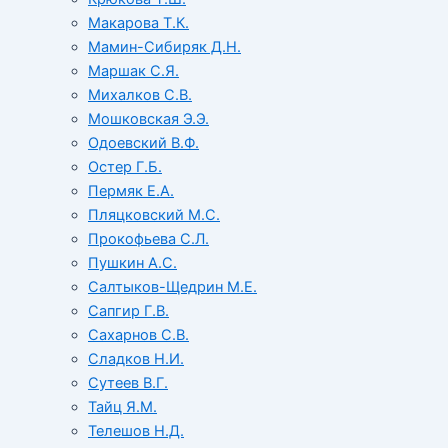
Макарова Т.К.
Мамин-Сибиряк Д.Н.
Маршак С.Я.
Михалков С.В.
Мошковская Э.Э.
Одоевский В.Ф.
Остер Г.Б.
Пермяк Е.А.
Пляцковский М.С.
Прокофьева С.Л.
Пушкин А.С.
Салтыков-Щедрин М.Е.
Сапгир Г.В.
Сахарнов С.В.
Сладков Н.И.
Сутеев В.Г.
Тайц Я.М.
Телешов Н.Д.