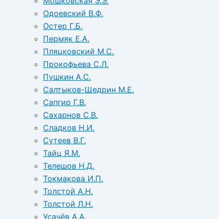
Мошковская Э.Э.
Одоевский В.Ф.
Остер Г.Б.
Пермяк Е.А.
Пляцковский М.С.
Прокофьева С.Л.
Пушкин А.С.
Салтыков-Щедрин М.Е.
Сапгир Г.В.
Сахарнов С.В.
Сладков Н.И.
Сутеев В.Г.
Тайц Я.М.
Телешов Н.Д.
Токмакова И.П.
Толстой А.Н.
Толстой Л.Н.
Усачёв А.А.