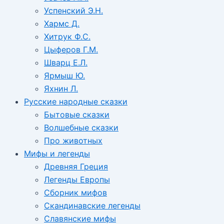
Успенский Э.Н.
Хармс Д.
Хитрук Ф.С.
Цыферов Г.М.
Шварц Е.Л.
Ярмыш Ю.
Яхнин Л.
Русские народные сказки
Бытовые сказки
Волшебные сказки
Про животных
Мифы и легенды
Древняя Греция
Легенды Европы
Сборник мифов
Скандинавские легенды
Славянские мифы