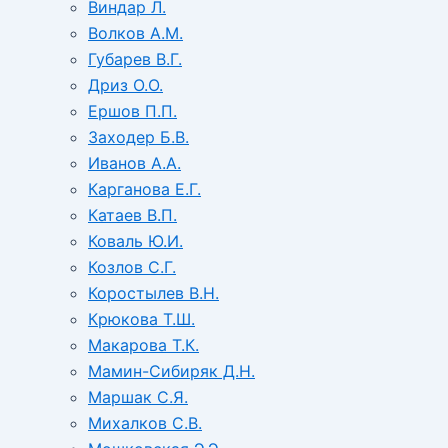
Виндар Л.
Волков А.М.
Губарев В.Г.
Дриз О.О.
Ершов П.П.
Заходер Б.В.
Иванов А.А.
Карганова Е.Г.
Катаев В.П.
Коваль Ю.И.
Козлов С.Г.
Коростылев В.Н.
Крюкова Т.Ш.
Макарова Т.К.
Мамин-Сибиряк Д.Н.
Маршак С.Я.
Михалков С.В.