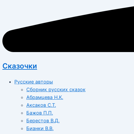
Сказочки
Русские авторы
Сборник русских сказок
Абрамцева Н.К.
Аксаков С.Т.
Бажов П.П.
Берестов В.Д.
Бианки В.В.