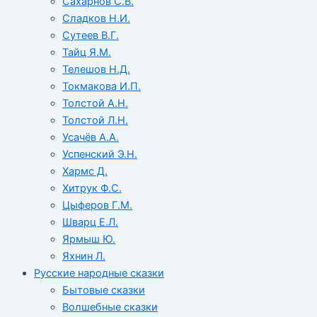
Сахарнов С.В.
Сладков Н.И.
Сутеев В.Г.
Тайц Я.М.
Телешов Н.Д.
Токмакова И.П.
Толстой А.Н.
Толстой Л.Н.
Усачёв А.А.
Успенский Э.Н.
Хармс Д.
Хитрук Ф.С.
Цыферов Г.М.
Шварц Е.Л.
Ярмыш Ю.
Яхнин Л.
Русские народные сказки
Бытовые сказки
Волшебные сказки