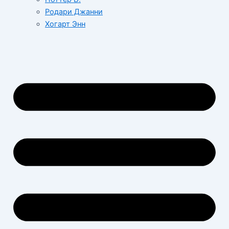
Родари Джанни
Хогарт Энн