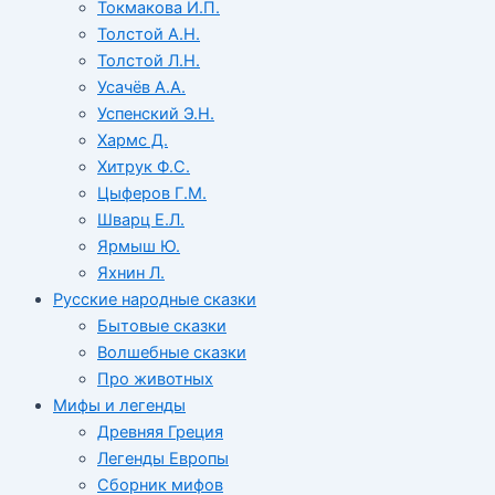
Токмакова И.П.
Толстой А.Н.
Толстой Л.Н.
Усачёв А.А.
Успенский Э.Н.
Хармс Д.
Хитрук Ф.С.
Цыферов Г.М.
Шварц Е.Л.
Ярмыш Ю.
Яхнин Л.
Русские народные сказки
Бытовые сказки
Волшебные сказки
Про животных
Мифы и легенды
Древняя Греция
Легенды Европы
Сборник мифов