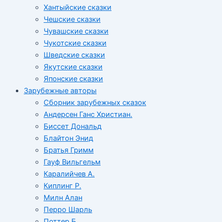
Хантыйские сказки
Чешские сказки
Чувашские сказки
Чукотские сказки
Шведские сказки
Якутские сказки
Японские сказки
Зарубежные авторы
Сборник зарубежных сказок
Андерсен Ганс Христиан.
Биссет Дональд
Блайтон Энид
Братья Гримм
Гауф Вильгельм
Каралийчев А.
Киплинг Р.
Милн Алан
Перро Шарль
Поттер Б.