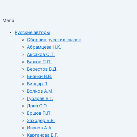
Menu
Русские авторы
Сборник русских сказок
Абрамцева Н.К.
Аксаков С.Т.
Бажов П.П.
Берестов В.Д.
Бианки В.В.
Виндар Л.
Волков А.М.
Губарев В.Г.
Дриз О.О.
Ершов П.П.
Заходер Б.В.
Иванов А.А.
Карганова Е.Г.