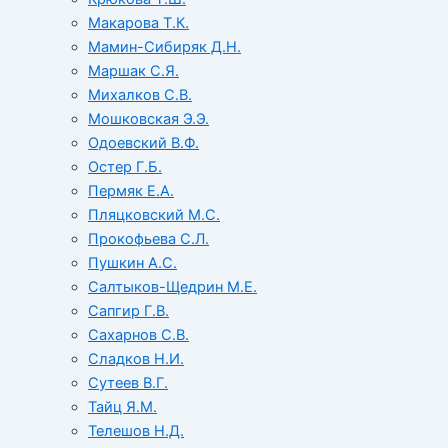
Макарова Т.К.
Мамин-Сибиряк Д.Н.
Маршак С.Я.
Михалков С.В.
Мошковская Э.Э.
Одоевский В.Ф.
Остер Г.Б.
Пермяк Е.А.
Пляцковский М.С.
Прокофьева С.Л.
Пушкин А.С.
Салтыков-Щедрин М.Е.
Сапгир Г.В.
Сахарнов С.В.
Сладков Н.И.
Сутеев В.Г.
Тайц Я.М.
Телешов Н.Д.