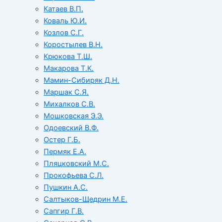
Катаев В.П.
Коваль Ю.И.
Козлов С.Г.
Коростылев В.Н.
Крюкова Т.Ш.
Макарова Т.К.
Мамин-Сибиряк Д.Н.
Маршак С.Я.
Михалков С.В.
Мошковская Э.Э.
Одоевский В.Ф.
Остер Г.Б.
Пермяк Е.А.
Пляцковский М.С.
Прокофьева С.Л.
Пушкин А.С.
Салтыков-Щедрин М.Е.
Сапгир Г.В.