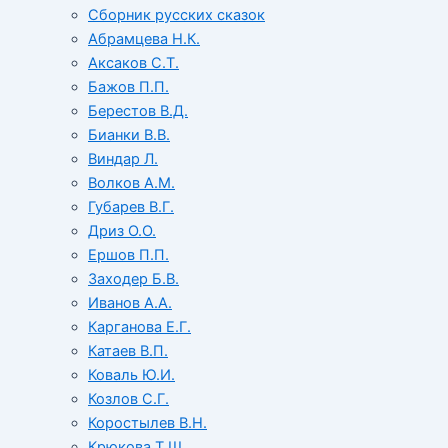
Сборник русских сказок
Абрамцева Н.К.
Аксаков С.Т.
Бажов П.П.
Берестов В.Д.
Бианки В.В.
Виндар Л.
Волков А.М.
Губарев В.Г.
Дриз О.О.
Ершов П.П.
Заходер Б.В.
Иванов А.А.
Карганова Е.Г.
Катаев В.П.
Коваль Ю.И.
Козлов С.Г.
Коростылев В.Н.
Крюкова Т.Ш.