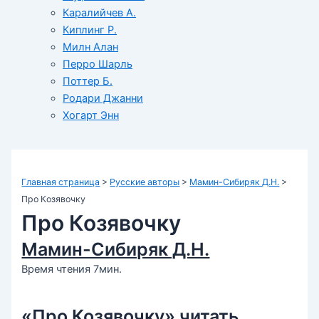
Каралийчев А.
Киплинг Р.
Милн Алан
Перро Шарль
Поттер Б.
Родари Джанни
Хогарт Энн
Главная страница
>
Русские авторы
>
Мамин-Сибиряк Д.Н.
>
Про Козявочку
Про Козявочку
Мамин-Сибиряк Д.Н.
Время чтения 7мин.
«Про Козявочку» читать