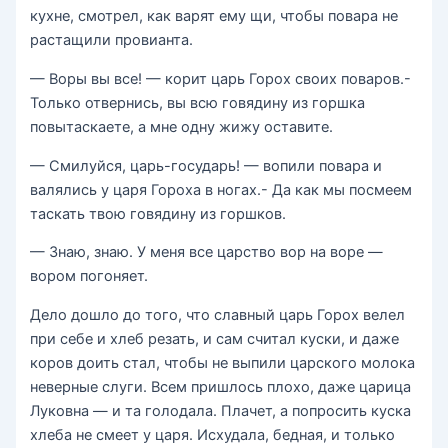
кухне, смотрел, как варят ему щи, чтобы повара не
растащили провианта.
— Воры вы все! — корит царь Горох своих поваров.-
Только отвернись, вы всю говядину из горшка
повытаскаете, а мне одну жижу оставите.
— Смилуйся, царь-государь! — вопили повара и
валялись у царя Гороха в ногах.- Да как мы посмеем
таскать твою говядину из горшков.
— Знаю, знаю. У меня все царство вор на воре —
вором погоняет.
Дело дошло до того, что славный царь Горох велел
при себе и хлеб резать, и сам считал куски, и даже
коров доить стал, чтобы не выпили царского молока
неверные слуги. Всем пришлось плохо, даже царица
Луковна — и та голодала. Плачет, а попросить куска
хлеба не смеет у царя. Исхудала, бедная, и только