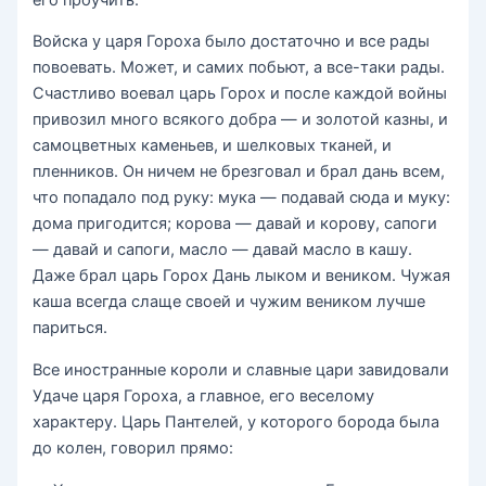
Войска у царя Гороха было достаточно и все рады
повоевать. Может, и самих побьют, а все-таки рады.
Счастливо воевал царь Горох и после каждой войны
привозил много всякого добра — и золотой казны, и
самоцветных каменьев, и шелковых тканей, и
пленников. Он ничем не брезговал и брал дань всем,
что попадало под руку: мука — подавай сюда и муку:
дома пригодится; корова — давай и корову, сапоги
— давай и сапоги, масло — давай масло в кашу.
Даже брал царь Горох Дань лыком и веником. Чужая
каша всегда слаще своей и чужим веником лучше
париться.
Все иностранные короли и славные цари завидовали
Удаче царя Гороха, а главное, его веселому
характеру. Царь Пантелей, у которого борода была
до колен, говорил прямо: