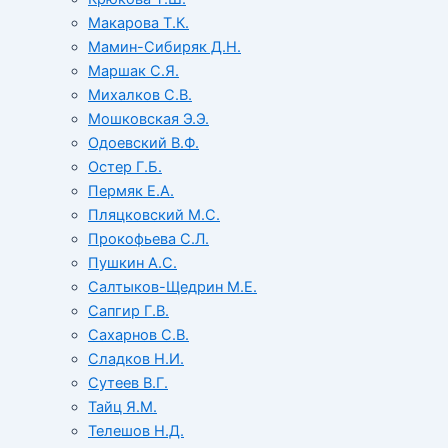
Макарова Т.К.
Мамин-Сибиряк Д.Н.
Маршак С.Я.
Михалков С.В.
Мошковская Э.Э.
Одоевский В.Ф.
Остер Г.Б.
Пермяк Е.А.
Пляцковский М.С.
Прокофьева С.Л.
Пушкин А.С.
Салтыков-Щедрин М.Е.
Сапгир Г.В.
Сахарнов С.В.
Сладков Н.И.
Сутеев В.Г.
Тайц Я.М.
Телешов Н.Д.