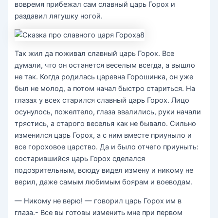
вовремя прибежал сам славный царь Горох и
раздавил лягушку ногой.
Так жил да поживал славный царь Горох. Все
думали, что он останется веселым всегда, а вышло
не так. Когда родилась царевна Горошинка, он уже
был не молод, а потом начал быстро стариться. На
глазах у всех старился славный царь Горох. Лицо
осунулось, пожелтело, глаза ввалились, руки начали
трястись, а старого веселья как не бывало. Сильно
изменился царь Горох, а с ним вместе приуныло и
все гороховое царство. Да и было отчего приуныть:
состарившийся царь Горох сделался
подозрительным, всюду видел измену и никому не
верил, даже самым любимым боярам и воеводам.
— Никому не верю! — говорил царь Горох им в
глаза.- Все вы готовы изменить мне при первом