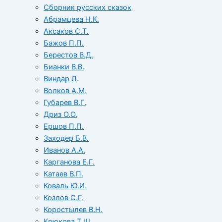
Сборник русских сказок
Абрамцева Н.К.
Аксаков С.Т.
Бажов П.П.
Берестов В.Д.
Бианки В.В.
Виндар Л.
Волков А.М.
Губарев В.Г.
Дриз О.О.
Ершов П.П.
Заходер Б.В.
Иванов А.А.
Карганова Е.Г.
Катаев В.П.
Коваль Ю.И.
Козлов С.Г.
Коростылев В.Н.
Крюкова Т.Ш.