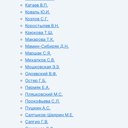
Катаев В.П.
Коваль Ю.И.
Козлов С.Г.
Коростылев В.Н.
Крюкова Т.Ш.
Макарова Т.К.
Мамин-Сибиряк Д.Н.
Маршак С.Я.
Михалков С.В.
Мошковская Э.Э.
Одоевский В.Ф.
Остер Г.Б.
Пермяк Е.А.
Пляцковский М.С.
Прокофьева С.Л.
Пушкин А.С.
Салтыков-Щедрин М.Е.
Сапгир Г.В.