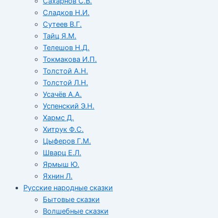
Сахарнов С.В.
Сладков Н.И.
Сутеев В.Г.
Тайц Я.М.
Телешов Н.Д.
Токмакова И.П.
Толстой А.Н.
Толстой Л.Н.
Усачёв А.А.
Успенский Э.Н.
Хармс Д.
Хитрук Ф.С.
Цыферов Г.М.
Шварц Е.Л.
Ярмыш Ю.
Яхнин Л.
Русские народные сказки
Бытовые сказки
Волшебные сказки