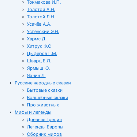
Токмакова И.П.
Толстой А.Н.
Толстой Л.Н.
Усачёв А.А.
Успенский Э.Н.
Хармс Д.
Хитрук Ф.С.
Цыферов Г.М.
Шварц Е.Л.
Ярмыш Ю.
Яхнин Л.
Русские народные сказки
Бытовые сказки
Волшебные сказки
Про животных
Мифы и легенды
Древняя Греция
Легенды Европы
Сборник мифов