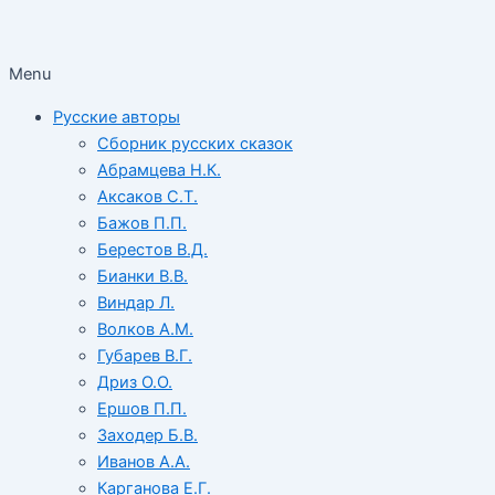
Menu
Русские авторы
Сборник русских сказок
Абрамцева Н.К.
Аксаков С.Т.
Бажов П.П.
Берестов В.Д.
Бианки В.В.
Виндар Л.
Волков А.М.
Губарев В.Г.
Дриз О.О.
Ершов П.П.
Заходер Б.В.
Иванов А.А.
Карганова Е.Г.