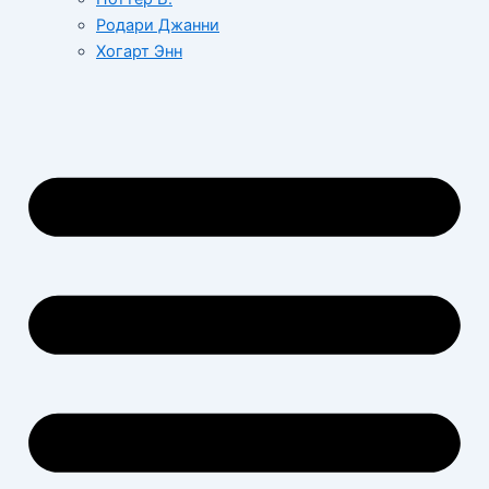
Родари Джанни
Хогарт Энн