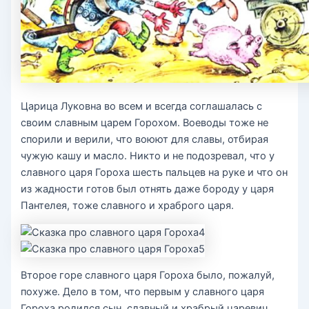
Царица Луковна во всем и всегда соглашалась с
своим славным царем Горохом. Воеводы тоже не
спорили и верили, что воюют для славы, отбирая
чужую кашу и масло. Никто и не подозревал, что у
славного царя Гороха шесть пальцев на руке и что он
из жадности готов был отнять даже бороду у царя
Пантелея, тоже славного и храброго царя.
Второе горе славного царя Гороха было, пожалуй,
похуже. Дело в том, что первым у славного царя
Гороха родился сын, славный и храбрый царевич