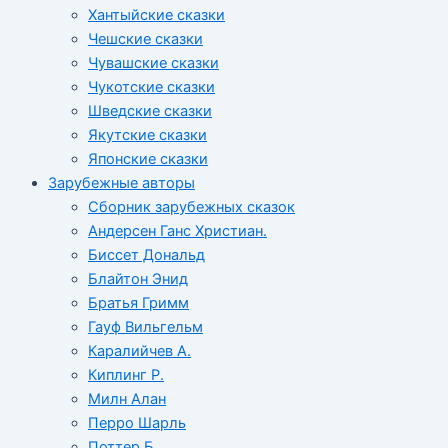
Хантыйские сказки
Чешские сказки
Чувашские сказки
Чукотские сказки
Шведские сказки
Якутские сказки
Японские сказки
Зарубежные авторы
Сборник зарубежных сказок
Андерсен Ганс Христиан.
Биссет Дональд
Блайтон Энид
Братья Гримм
Гауф Вильгельм
Каралийчев А.
Киплинг Р.
Милн Алан
Перро Шарль
Поттер Б.