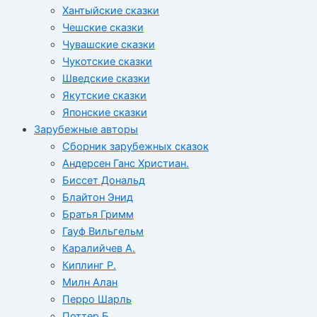
Хантыйские сказки
Чешские сказки
Чувашские сказки
Чукотские сказки
Шведские сказки
Якутские сказки
Японские сказки
Зарубежные авторы
Сборник зарубежных сказок
Андерсен Ганс Христиан.
Биссет Дональд
Блайтон Энид
Братья Гримм
Гауф Вильгельм
Каралийчев А.
Киплинг Р.
Милн Алан
Перро Шарль
Поттер Б.