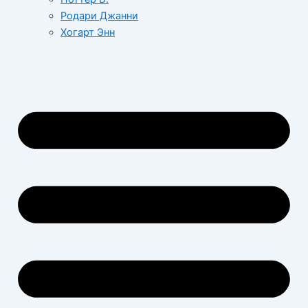
Родари Джанни
Хогарт Энн