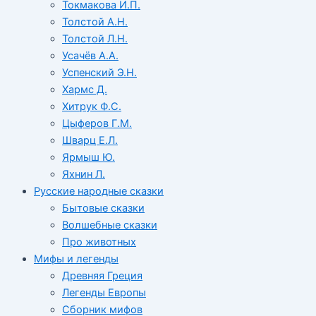
Токмакова И.П.
Толстой А.Н.
Толстой Л.Н.
Усачёв А.А.
Успенский Э.Н.
Хармс Д.
Хитрук Ф.С.
Цыферов Г.М.
Шварц Е.Л.
Ярмыш Ю.
Яхнин Л.
Русские народные сказки
Бытовые сказки
Волшебные сказки
Про животных
Мифы и легенды
Древняя Греция
Легенды Европы
Сборник мифов