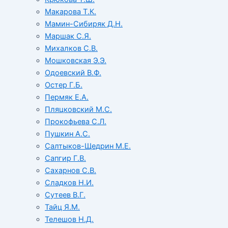
Макарова Т.К.
Мамин-Сибиряк Д.Н.
Маршак С.Я.
Михалков С.В.
Мошковская Э.Э.
Одоевский В.Ф.
Остер Г.Б.
Пермяк Е.А.
Пляцковский М.С.
Прокофьева С.Л.
Пушкин А.С.
Салтыков-Щедрин М.Е.
Сапгир Г.В.
Сахарнов С.В.
Сладков Н.И.
Сутеев В.Г.
Тайц Я.М.
Телешов Н.Д.