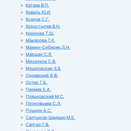
Катаев В.П.
Коваль Ю.И.
Козлов С.Г.
Коростылев В.Н.
Крюкова Т.Ш.
Макарова Т.К.
Мамин-Сибиряк Д.Н.
Маршак С.Я.
Михалков С.В.
Мошковская Э.Э.
Одоевский В.Ф.
Остер Г.Б.
Пермяк Е.А.
Пляцковский М.С.
Прокофьева С.Л.
Пушкин А.С.
Салтыков-Щедрин М.Е.
Сапгир Г.В.