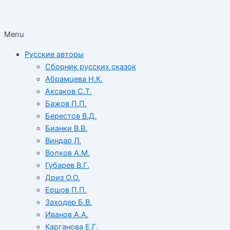
Menu
Русские авторы
Сборник русских сказок
Абрамцева Н.К.
Аксаков С.Т.
Бажов П.П.
Берестов В.Д.
Бианки В.В.
Виндар Л.
Волков А.М.
Губарев В.Г.
Дриз О.О.
Ершов П.П.
Заходер Б.В.
Иванов А.А.
Карганова Е.Г.