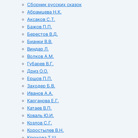
Сборник русских сказок
Абрамцева Н.К.
Аксаков С.Т.
Бажов П.П.
Берестов В.Д.
Бианки В.В.
Виндар Л.
Волков А.М.
Губарев В.Г.
Дриз О.О.
Ершов П.П.
Заходер Б.В.
Иванов А.А.
Карганова Е.Г.
Катаев В.П.
Коваль Ю.И.
Козлов С.Г.
Коростылев В.Н.
Крюкова Т.Ш.