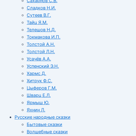
Сахарнов С.В.
Сладков Н.И.
Сутеев В.Г.
Тайц Я.М.
Телешов Н.Д.
Токмакова И.П.
Толстой А.Н.
Толстой Л.Н.
Усачёв А.А.
Успенский Э.Н.
Хармс Д.
Хитрук Ф.С.
Цыферов Г.М.
Шварц Е.Л.
Ярмыш Ю.
Яхнин Л.
Русские народные сказки
Бытовые сказки
Волшебные сказки