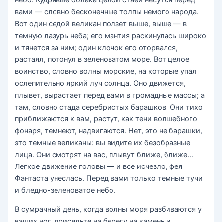
вами — словно бесконечные толпы немого народа.
Вот один седой великан ползет выше, выше — в
темную лазурь неба; его мантия раскинулась широко
и тянется за ним; один клочок его оторвался,
растаял, потонул в зеленоватом море. Вот целое
воинство, словно волны морские, на которые упал
ослепительно яркий луч солнца. Оно движется,
плывет, вырастает перед вами в громадные массы; а
там, словно стада серебристых барашков. Они тихо
приближаются к вам, растут, как тени волшебного
фонаря, темнеют, надвигаются. Нет, это не барашки,
это темные великаны: вы видите их безобразные
лица. Они смотрят на вас, плывут ближе, ближе…
Легкое движение головы — и все исчезло, фея
Фантаста унеслась. Перед вами только темные тучи
и бледно-зеленоватое небо.
В сумрачный день, когда волны моря разбиваются у
ваших ног, присядьте на берегу на камень и