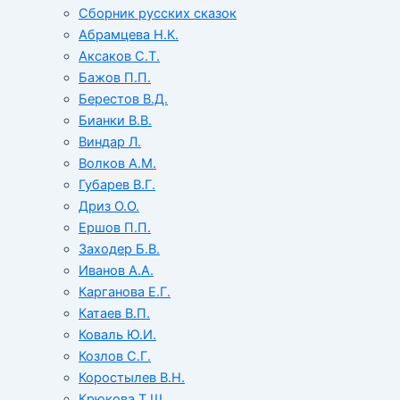
Сборник русских сказок
Абрамцева Н.К.
Аксаков С.Т.
Бажов П.П.
Берестов В.Д.
Бианки В.В.
Виндар Л.
Волков А.М.
Губарев В.Г.
Дриз О.О.
Ершов П.П.
Заходер Б.В.
Иванов А.А.
Карганова Е.Г.
Катаев В.П.
Коваль Ю.И.
Козлов С.Г.
Коростылев В.Н.
Крюкова Т.Ш.