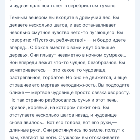
и чудная даль вся тонет в серебристом тумане.
Темным вечером вы входите в дремучий лес. Вы
делаете несколько шагов, и вас останавливает
невольно смутное чувство чего-то пугающего. Вы
говорите: «Пустяки, ребячество!» — и бодро идете
вперед… С боков вместе с вами идут большие
деревья. Они плывут незаметно в ночном сумраке…
Вон впереди лежит что-то чудное, безобразное. Вы
всматриваетесь — это какое-то чудовище,
растрепанное, горбатое. Но оно не движется, и еще
страшнее его мертвая неподвижность. Вы подходите
ближе — мертвое чудовище просто связка хворосту.
Но так странно разбросались сучья и этот пень,
кривой, корявый, на котором лежит оно. Вы
отступаете несколько шагов назад, и чудовище
снова явилось… Вот его голова, вот его руки,—
длинные руки. Они растянулись по земле, ползут к
вам, хватают за ноги. С ужасом вы отскакиваете