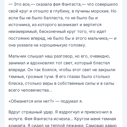
— Это все,— сказала фея Фантаста,— что совершило
свой круг и отошло в глубину, в пучины морские. Но
если бы не было балласта, то не было бы и
источника, из которого возникает и вертится
неизмеримый, бесконечный круг того, что идет
постоянно вперед, не было бы и этого мальчика,— и
она указала на хорошенькую головку.
Мальчик слышал наш разговор, но его, очевидно,
занимал и вдохновлял тот свет, который блестел
впереди. Он так боялся, чтобы этот свет не закрыли
темные, грозные тучи. В его глазах было столько
блеска, столько веры в собственные силы и в силы
всего человечества…
«Обманется или нет?» — подумал я.
Вдруг страшный удар. Я вздрогнул и привскочил в
испуге. Фея Фантаста исчезла… Кругом меня темная
комната. Я сидел на теплой лежанке. Самовар давно