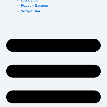
Родари Джанни
Хогарт Энн