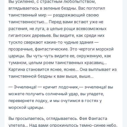
Вы усиленно, с страстным любопытством,
вглядываетесь в зеленые бездны. Вас поглотил
таинственный мир — раздражающий своею
таинственностью… Перед вами встают уже не
растения, не луга, а целые рощи всевозможных
гигантских деревьев. Вы видите, как среди них
тускло сверкают какие-то чудные здания —
прозрачные, фантастические. Это чертоги морской
царицы. Вы чуть-чуть видите ее, окруженную, как
туманом, целым роем таинственных красавиц…
Картина становится яснее, яснее… Она выплывает из
таинственной бездны к вам выше, выше…
— Эччеленца! — кричит лодочник,— эччеленца! вы
можете получить солнечный удар, вы упадете,
перевернете лодку, и мы очутимся в гостях у
морской царицы.
Вы просыпаетесь, оглядываетесь. Фея Фантаста
улетела… Над вами опрокинулось темно-синее небо,