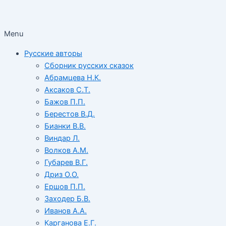
Menu
Русские авторы
Сборник русских сказок
Абрамцева Н.К.
Аксаков С.Т.
Бажов П.П.
Берестов В.Д.
Бианки В.В.
Виндар Л.
Волков А.М.
Губарев В.Г.
Дриз О.О.
Ершов П.П.
Заходер Б.В.
Иванов А.А.
Карганова Е.Г.