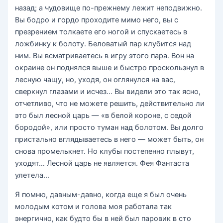
назад; а чудовище по-прежнему лежит неподвижно.
Вы бодро и гордо проходите мимо него, вы с
презрением толкаете его ногой и спускаетесь в
ложбинку к болоту. Беловатый пар клубится над
ним. Вы всматриваетесь в игру этого пара. Вон на
окраине он поднялся выше и быстро проскользнул в
лесную чащу, но, уходя, он оглянулся на вас,
сверкнул глазами и исчез… Вы видели это так ясно,
отчетливо, что не можете решить, действительно ли
это был лесной царь — «в белой короне, с седой
бородой», или просто туман над болотом. Вы долго
пристально вглядываетесь в него — может быть, он
снова промелькнет. Но клубы постепенно плывут,
уходят… Лесной царь не является. Фея Фантаста
улетела…
Я помню, давным-давно, когда еще я был очень
молодым котом и голова моя работала так
энергично, как будто бы в ней был паровик в сто