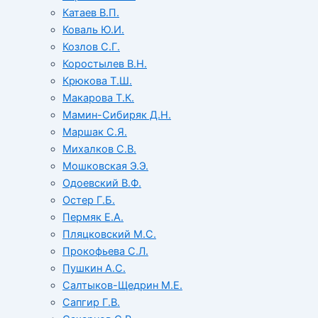
Катаев В.П.
Коваль Ю.И.
Козлов С.Г.
Коростылев В.Н.
Крюкова Т.Ш.
Макарова Т.К.
Мамин-Сибиряк Д.Н.
Маршак С.Я.
Михалков С.В.
Мошковская Э.Э.
Одоевский В.Ф.
Остер Г.Б.
Пермяк Е.А.
Пляцковский М.С.
Прокофьева С.Л.
Пушкин А.С.
Салтыков-Щедрин М.Е.
Сапгир Г.В.