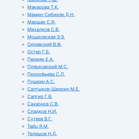
Макарова Т.К.
Мамин-Сибиряк Д.Н.
Маршак С.Я.
Михалков С.В.
Мошковская Э.Э.
Одоевский В.Ф.
Остер Г.Б.
Пермяк Е.А.
Пляцковский М.С.
Прокофьева С.Л.
Пушкин А.С.
Салтыков-Щедрин М.Е.
Сапгир Г.В.
Сахарнов С.В.
Сладков Н.И.
Сутеев В.Г.
Тайц Я.М.
Телешов Н.Д.