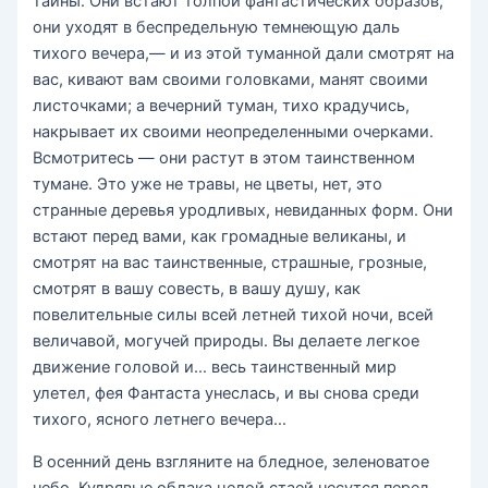
тайны. Они встают толпой фантастических образов,
они уходят в беспредельную темнеющую даль
тихого вечера,— и из этой туманной дали смотрят на
вас, кивают вам своими головками, манят своими
листочками; а вечерний туман, тихо крадучись,
накрывает их своими неопределенными очерками.
Всмотритесь — они растут в этом таинственном
тумане. Это уже не травы, не цветы, нет, это
странные деревья уродливых, невиданных форм. Они
встают перед вами, как громадные великаны, и
смотрят на вас таинственные, страшные, грозные,
смотрят в вашу совесть, в вашу душу, как
повелительные силы всей летней тихой ночи, всей
величавой, могучей природы. Вы делаете легкое
движение головой и… весь таинственный мир
улетел, фея Фантаста унеслась, и вы снова среди
тихого, ясного летнего вечера…
В осенний день взгляните на бледное, зеленоватое
небо. Кудрявые облака целой стаей несутся перед