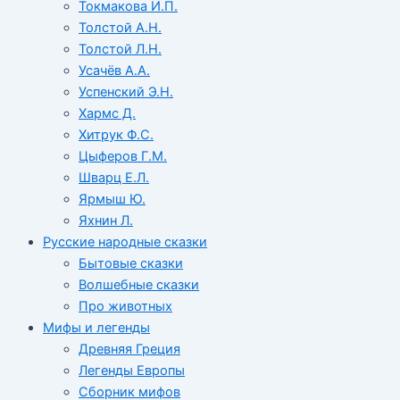
Токмакова И.П.
Толстой А.Н.
Толстой Л.Н.
Усачёв А.А.
Успенский Э.Н.
Хармс Д.
Хитрук Ф.С.
Цыферов Г.М.
Шварц Е.Л.
Ярмыш Ю.
Яхнин Л.
Русские народные сказки
Бытовые сказки
Волшебные сказки
Про животных
Мифы и легенды
Древняя Греция
Легенды Европы
Сборник мифов