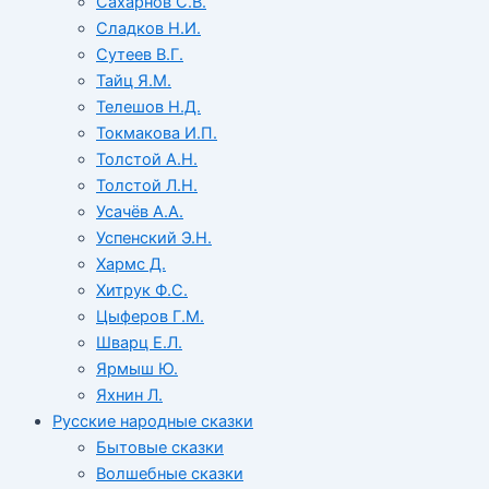
Сахарнов С.В.
Сладков Н.И.
Сутеев В.Г.
Тайц Я.М.
Телешов Н.Д.
Токмакова И.П.
Толстой А.Н.
Толстой Л.Н.
Усачёв А.А.
Успенский Э.Н.
Хармс Д.
Хитрук Ф.С.
Цыферов Г.М.
Шварц Е.Л.
Ярмыш Ю.
Яхнин Л.
Русские народные сказки
Бытовые сказки
Волшебные сказки