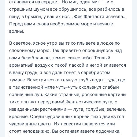
становится на сердце… Но миг, один миг — и с
страшным шумом все обрушилось, все разбилось в
пену, в брызги, у ваших ног… Фея Фантаста исчезла…
Перед вами снова необозримое море и вечные
волны.
В светлое, ясное утро вы тихо плывете в лодке по
спокойному морю. Так приветно опрокинулось над
вами безоблачное, темно-синее небо. Теплый,
ароматный воздух с такой лаской и негой вливается
в вашу грудь, а вся даль тонет в серебристом
тумане. Всмотритесь в темную глубь воды, туда, где
в таинственной мгле чуть-чуть скользнул слабый
солнечный луч. Какие странные, роскошные картины
тихо плывут перед вами! Фантастические луга, с
невиданными растениями,— луга, голубые, зеленые,
красные. Среди чудовищных корней тихо движутся
чудовищные цветы. Их лепестки шевелятся или
стоят неподвижно. Вы останавливаете лодочника.