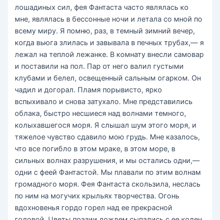
лошадиных сил, фея Фантаста часто являлась ко
мне, являлась в бессонные ночи и летала со мной по
всему миру. Я помню, раз, в темный зимний вечер,
когда вьюга злилась и завывала в печных трубах,— я
лежал на теплой лежанке. В комнату внесли самовар
и поставили на пол. Пар от него валил густыми
клубами и белел, освещенный сальным огарком. Он
чадил и догорал. Пламя порывисто, ярко
вспыхивало и снова затухало. Мне представились
облака, быстро несшиеся над волнами темного,
колыхавшегося моря. Я слышал шум этого моря, и
тяжелое чувство сдавило мою грудь. Мне казалось,
что все погибло в этом мраке, в этом море, в
сильных волнах разрушения, и мы остались одни,—
одни с феей Фантастой. Мы плавали по этим волнам
громадного моря. Фея Фантаста скользила, неслась
по ним на могучих крыльях творчества. Огонь
вдохновенья гордо горел над ее прекрасной
головой. Цветы поэзии дождем сыпались с ее колен,