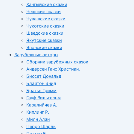
Хантыйские сказки
Чешские сказки
Чувашские сказки
Чукотские сказки
Шведские сказки
Якутские сказки
Японские сказки
Зарубежные авторы
Сборник зарубежных сказок
Андерсен Ганс Христиан.
Биссет Дональд
Блайтон Энид
Братья Гримм
Гауф Вильгельм
Каралийчев А.
Киплинг Р.
Милн Алан
Перро Шарль
Поттер Б.