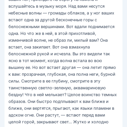
вслушайтесь в музыку моря. Над вами несутся
небесные волны — громады облаков, а у ног ваших
встают одна за другой бесконечные горы с
белоснежными вершинами. Вот вдали поднимается
одна. Но что же в ней, в этой прихотливой,
изменчивой волне, не образ ли, милый вам? Она
встает, она закипает. Вот она взмахнула
белоснежной рукой и исчезла. Вы это видели так
ясно в тот момент, когда волна встала во всю
вышину ее. Но вот встает другая — она летит прямо
к вам: прозрачная, глубокая, она полна неги, бурной
силы. Смотрите в ее глубину, смотрите в эту
таинственную светло-зеленую, аквамариновую
бездну! Что в ней мелькает? Целое воинство темных
образов. Они быстро подплывают к вам ближе и
ближе, они вертятся, прыгают, как языки пламени в
адском огне. Они растут, — встают перед вами
целой горой, закрывают свет… Жутко и холодно