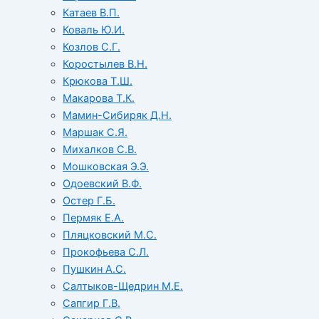
Катаев В.П.
Коваль Ю.И.
Козлов С.Г.
Коростылев В.Н.
Крюкова Т.Ш.
Макарова Т.К.
Мамин-Сибиряк Д.Н.
Маршак С.Я.
Михалков С.В.
Мошковская Э.Э.
Одоевский В.Ф.
Остер Г.Б.
Пермяк Е.А.
Пляцковский М.С.
Прокофьева С.Л.
Пушкин А.С.
Салтыков-Щедрин М.Е.
Сапгир Г.В.