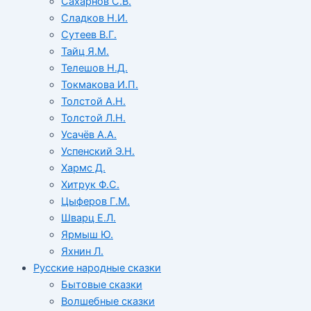
Сахарнов С.В.
Сладков Н.И.
Сутеев В.Г.
Тайц Я.М.
Телешов Н.Д.
Токмакова И.П.
Толстой А.Н.
Толстой Л.Н.
Усачёв А.А.
Успенский Э.Н.
Хармс Д.
Хитрук Ф.С.
Цыферов Г.М.
Шварц Е.Л.
Ярмыш Ю.
Яхнин Л.
Русские народные сказки
Бытовые сказки
Волшебные сказки