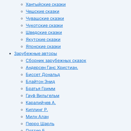
Хантыйские сказки
Чешские сказки
Чувашские сказки
Чукотские сказки
Шведские сказки
Якутские сказки
Японские сказки
Зарубежные авторы
Сборник зарубежных сказок
Андерсен Ганс Христиан.
Биссет Дональд
Блайтон Энид
Братья Гримм
Гауф Вильгельм
Каралийчев А.
Киплинг Р.
Милн Алан
Перро Шарль
Поттер Б.