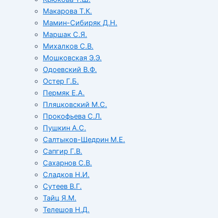
Макарова Т.К.
Мамин-Сибиряк Д.Н.
Маршак С.Я.
Михалков С.В.
Мошковская Э.Э.
Одоевский В.Ф.
Остер Г.Б.
Пермяк Е.А.
Пляцковский М.С.
Прокофьева С.Л.
Пушкин А.С.
Салтыков-Щедрин М.Е.
Сапгир Г.В.
Сахарнов С.В.
Сладков Н.И.
Сутеев В.Г.
Тайц Я.М.
Телешов Н.Д.