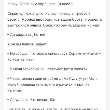
лапку. Всего вам хорошего. Спасибо.
Спрыгнул Кот в шлюпку, сел на весла, гребет к
берегу. Моряки выстроились вдоль борта, и оркестр
выстроился рядом. Оркестр гремит, моряки кричат:
– До свиданья, Котик!
А он им лапкой машет.
– Не забудь, что моего сына зовут Сере-е-е-ж-а-а! –
кричит капитан.
– У меня записано-о! – отвечает Кот в сапогах.
– Через месяц наши корабли дома буду-у-ут! Мы с
женой приедем узнать, что и ка-а-ак! – кричит
капитан.
– Ла-адно-о! – отвечает Кот.
Вот все тише музыка, все тише, вот уже и не видно