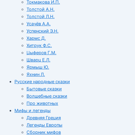
Токмакова И.П.
Толстой А.Н.
Толстой Л.Н.
Усачёв А.А.
Успенский Э.Н.
Хармс Д.
Хитрук Ф.С.
Цыферов Г.М.
Шварц Е.Л.
Ярмыш Ю.
Яхнин Л.
Русские народные сказки
Бытовые сказки
Волшебные сказки
Про животных
Мифы и легенды
Древняя Греция
Легенды Европы
Сборник мифов