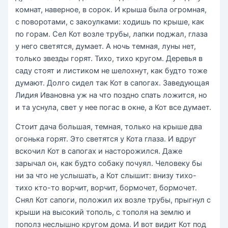
комнат, наверное, в сорок. И крыша была огромная,
с поворотами, с закоулками: ходишь по крыше, как
по горам. Сел Кот возле трубы, лапки поджал, глаза
у него светятся, думает. А ночь темная, луны нет,
только звезды горят. Тихо, тихо кругом. Деревья в
саду стоят и листиком не шелохнут, как будто тоже
думают. Долго сидел так Кот в сапогах. Заведующая
Лидия Ивановна уж на что поздно спать ложится, но
и та уснула, свет у нее погас в окне, а Кот все думает.
Стоит дача большая, темная, только на крыше два
огонька горят. Это светятся у Кота глаза. И вдруг
вскочил Кот в сапогах и насторожился. Даже
зарычал он, как будто собаку почуял. Человеку бы
ни за что не услышать, а Кот слышит: внизу тихо-
тихо кто-то ворчит, ворчит, бормочет, бормочет.
Снял Кот сапоги, положил их возле трубы, прыгнул с
крыши на высокий тополь, с тополя на землю и
пополз неслышно кругом дома. И вот видит Кот под