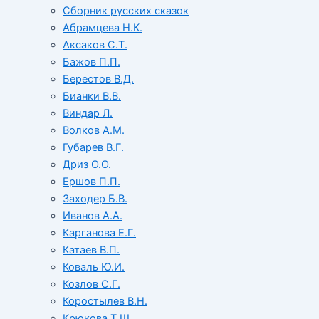
Сборник русских сказок
Абрамцева Н.К.
Аксаков С.Т.
Бажов П.П.
Берестов В.Д.
Бианки В.В.
Виндар Л.
Волков А.М.
Губарев В.Г.
Дриз О.О.
Ершов П.П.
Заходер Б.В.
Иванов А.А.
Карганова Е.Г.
Катаев В.П.
Коваль Ю.И.
Козлов С.Г.
Коростылев В.Н.
Крюкова Т.Ш.