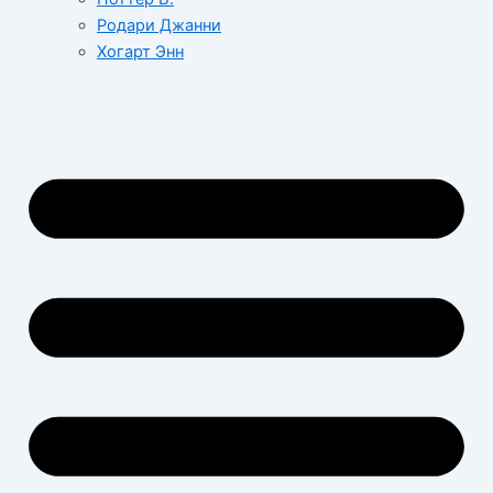
Родари Джанни
Хогарт Энн