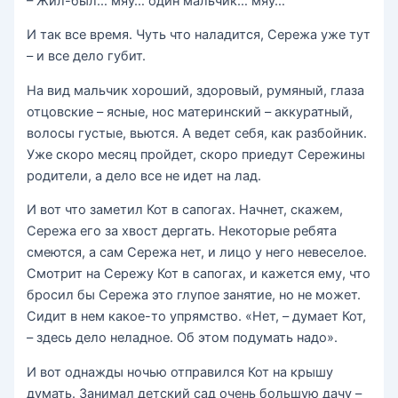
– Жил-был… мяу… один мальчик… мяу…
И так все время. Чуть что наладится, Сережа уже тут
– и все дело губит.
На вид мальчик хороший, здоровый, румяный, глаза
отцовские – ясные, нос материнский – аккуратный,
волосы густые, вьются. А ведет себя, как разбойник.
Уже скоро месяц пройдет, скоро приедут Сережины
родители, а дело все не идет на лад.
И вот что заметил Кот в сапогах. Начнет, скажем,
Сережа его за хвост дергать. Некоторые ребята
смеются, а сам Сережа нет, и лицо у него невеселое.
Смотрит на Сережу Кот в сапогах, и кажется ему, что
бросил бы Сережа это глупое занятие, но не может.
Сидит в нем какое-то упрямство. «Нет, – думает Кот,
– здесь дело неладное. Об этом подумать надо».
И вот однажды ночью отправился Кот на крышу
думать. Занимал детский сад очень большую дачу –