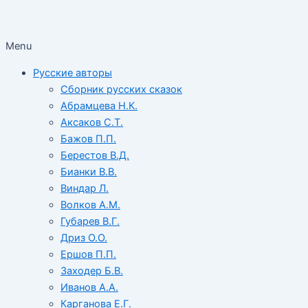
Menu
Русские авторы
Сборник русских сказок
Абрамцева Н.К.
Аксаков С.Т.
Бажов П.П.
Берестов В.Д.
Бианки В.В.
Виндар Л.
Волков А.М.
Губарев В.Г.
Дриз О.О.
Ершов П.П.
Заходер Б.В.
Иванов А.А.
Карганова Е.Г.