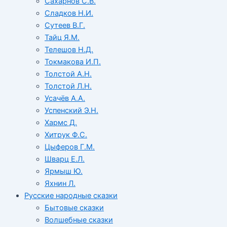
Сахарнов С.В.
Сладков Н.И.
Сутеев В.Г.
Тайц Я.М.
Телешов Н.Д.
Токмакова И.П.
Толстой А.Н.
Толстой Л.Н.
Усачёв А.А.
Успенский Э.Н.
Хармс Д.
Хитрук Ф.С.
Цыферов Г.М.
Шварц Е.Л.
Ярмыш Ю.
Яхнин Л.
Русские народные сказки
Бытовые сказки
Волшебные сказки