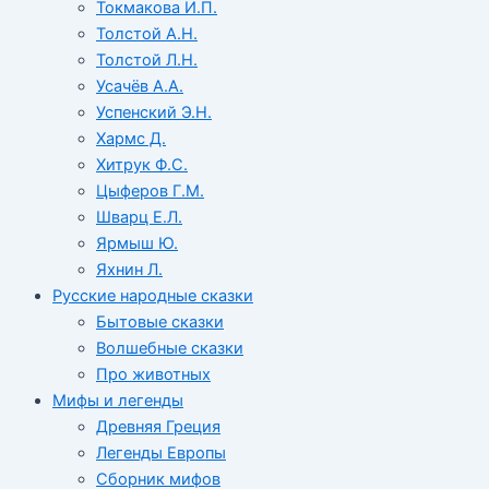
Токмакова И.П.
Толстой А.Н.
Толстой Л.Н.
Усачёв А.А.
Успенский Э.Н.
Хармс Д.
Хитрук Ф.С.
Цыферов Г.М.
Шварц Е.Л.
Ярмыш Ю.
Яхнин Л.
Русские народные сказки
Бытовые сказки
Волшебные сказки
Про животных
Мифы и легенды
Древняя Греция
Легенды Европы
Сборник мифов