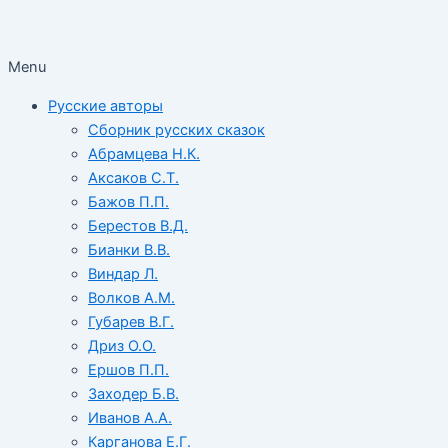
Menu
Русские авторы
Сборник русских сказок
Абрамцева Н.К.
Аксаков С.Т.
Бажов П.П.
Берестов В.Д.
Бианки В.В.
Виндар Л.
Волков А.М.
Губарев В.Г.
Дриз О.О.
Ершов П.П.
Заходер Б.В.
Иванов А.А.
Карганова Е.Г.