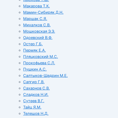
Макарова Т.К.
Мамин-Сибиряк Д.Н.
Маршак С.Я.
Михалков С.В.
Мошковская Э.Э.
Одоевский В.Ф.
Остер Г.Б.
Пермяк Е.А.
Пляцковский М.С.
Прокофьева С.Л.
Пушкин А.С.
Салтыков-Щедрин М.Е.
Сапгир Г.В.
Сахарнов С.В.
Сладков Н.И.
Сутеев В.Г.
Тайц Я.М.
Телешов Н.Д.