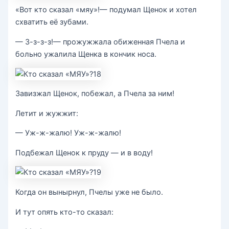
«Вот кто сказал «мяу»!— подумал Щенок и хотел
схватить её зубами.
— З-з-з-з!— прожужжала обиженная Пчела и
больно ужалила Щенка в кончик носа.
Завизжал Щенок, побежал, а Пчела за ним!
Летит и жужжит:
— Уж-ж-жалю! Уж-ж-жалю!
Подбежал Щенок к пруду — и в воду!
Когда он вынырнул, Пчелы уже не было.
И тут опять кто-то сказал: