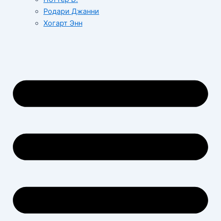
Родари Джанни
Хогарт Энн