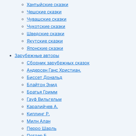
Хантыйские сказки
Чешские сказки
Чувашские сказки
Чукотские сказки
Шведские сказки
Якутские сказки
Японские сказки
Зарубежные авторы
Сборник зарубежных сказок
Андерсен Ганс Христиан.
Биссет Дональд
Блайтон Энид
Братья Гримм
Гауф Вильгельм
Каралийчев А.
Киплинг Р.
Милн Алан
Перро Шарль
Поттер Б.