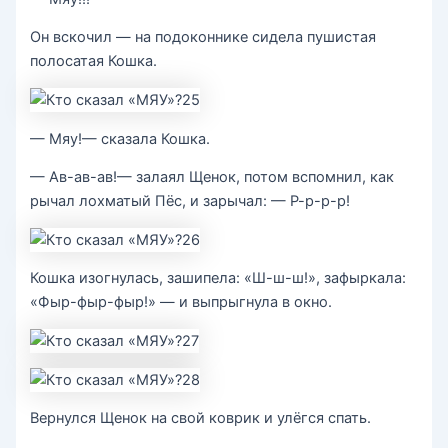
Он вскочил — на подоконнике сидела пушистая
полосатая Кошка.
— Мяу!— сказала Кошка.
— Ав-ав-ав!— залаял Щенок, потом вспомнил, как
рычал лохматый Пёс, и зарычал: — Р-р-р-р!
Кошка изогнулась, зашипела: «Ш-ш-ш!», зафыркала:
«Фыр-фыр-фыр!» — и выпрыгнула в окно.
Вернулся Щенок на свой коврик и улёгся спать.