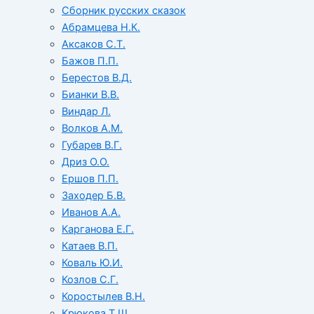
Сборник русских сказок
Абрамцева Н.К.
Аксаков С.Т.
Бажов П.П.
Берестов В.Д.
Бианки В.В.
Виндар Л.
Волков А.М.
Губарев В.Г.
Дриз О.О.
Ершов П.П.
Заходер Б.В.
Иванов А.А.
Карганова Е.Г.
Катаев В.П.
Коваль Ю.И.
Козлов С.Г.
Коростылев В.Н.
Крюкова Т.Ш.