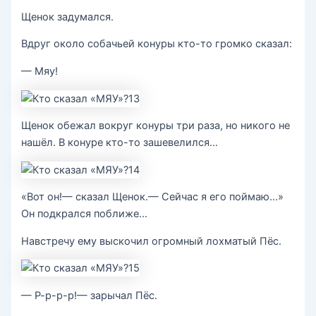
Щенок задумался.
Вдруг около собачьей конуры кто-то громко сказал:
— Мяу!
Щенок обежал вокруг конуры три раза, но никого не
нашёл. В конуре кто-то зашевелился…
«Вот он!— сказал Щенок.— Сейчас я его поймаю…»
Он подкрался поближе…
Навстречу ему выскочил огромный лохматый Пёс.
— Р-р-р-р!— зарычал Пёс.