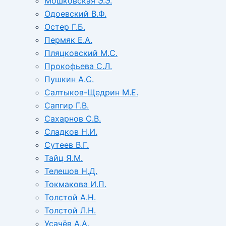
Мошковская Э.Э.
Одоевский В.Ф.
Остер Г.Б.
Пермяк Е.А.
Пляцковский М.С.
Прокофьева С.Л.
Пушкин А.С.
Салтыков-Щедрин М.Е.
Сапгир Г.В.
Сахарнов С.В.
Сладков Н.И.
Сутеев В.Г.
Тайц Я.М.
Телешов Н.Д.
Токмакова И.П.
Толстой А.Н.
Толстой Л.Н.
Усачёв А.А.