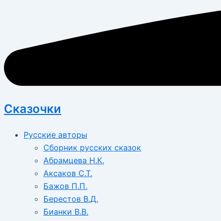
Сказочки
Русские авторы
Сборник русских сказок
Абрамцева Н.К.
Аксаков С.Т.
Бажов П.П.
Берестов В.Д.
Бианки В.В.