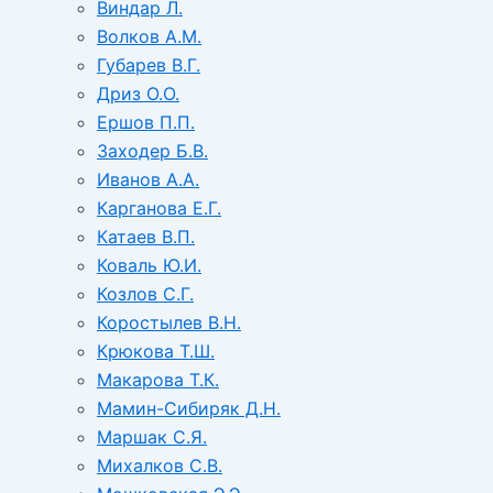
Виндар Л.
Волков А.М.
Губарев В.Г.
Дриз О.О.
Ершов П.П.
Заходер Б.В.
Иванов А.А.
Карганова Е.Г.
Катаев В.П.
Коваль Ю.И.
Козлов С.Г.
Коростылев В.Н.
Крюкова Т.Ш.
Макарова Т.К.
Мамин-Сибиряк Д.Н.
Маршак С.Я.
Михалков С.В.