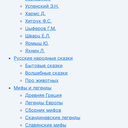
Успенский Э.Н.
Хармс Д.
Хитрук Ф.С.
Цыферов Г.М.
Шварц Е.Л.
Ярмыш Ю.
Яхнин Л.
Русские народные сказки
Бытовые сказки
Волшебные сказки
Про животных
Мифы и легенды
Древняя Греция
Легенды Европы
Сборник мифов
Скандинавские легенды
Славянские мифы