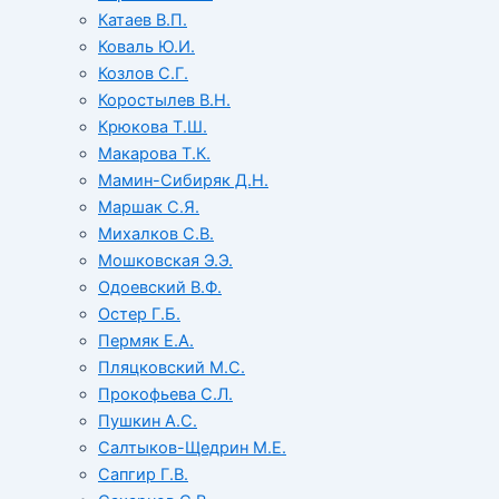
Катаев В.П.
Коваль Ю.И.
Козлов С.Г.
Коростылев В.Н.
Крюкова Т.Ш.
Макарова Т.К.
Мамин-Сибиряк Д.Н.
Маршак С.Я.
Михалков С.В.
Мошковская Э.Э.
Одоевский В.Ф.
Остер Г.Б.
Пермяк Е.А.
Пляцковский М.С.
Прокофьева С.Л.
Пушкин А.С.
Салтыков-Щедрин М.Е.
Сапгир Г.В.