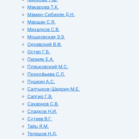
Макарова Т.К.
Мамин-Сибиряк Д.Н.
Маршак С.Я.
Михалков С.В.
Мошковская Э.Э.
Одоевский В.Ф.
Остер Г.Б.
Пермяк Е.А.
Пляцковский М.С.
Прокофьева С.Л.
Пушкин А.С.
Салтыков-Щедрин М.Е.
Сапгир Г.В.
Сахарнов С.В.
Сладков Н.И.
Сутеев В.Г.
Тайц Я.М.
Телешов Н.Д.