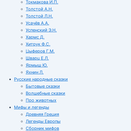
Токмакова И.П.
Толстой А.Н.
Толстой Л.Н.
Усачёв А.А.
Успенский Э.Н.
Хармс Д.
Хитрук Ф.С.
Цыферов Г.М.
Шварц Е.Л.
Ярмыш Ю.
Яхнин Л.
Русские народные сказки
Бытовые сказки
Волшебные сказки
Про животных
Мифы и легенды
Древняя Греция
Легенды Европы
Сборник мифов