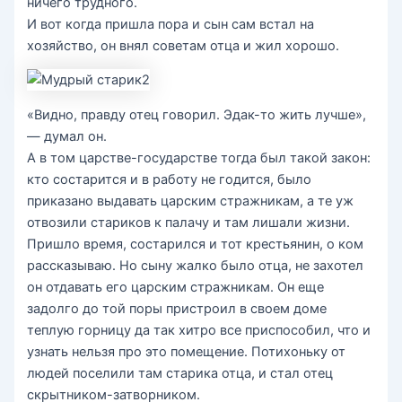
ничего трудного.
И вот когда пришла пора и сын сам встал на
хозяйство, он внял советам отца и жил хорошо.
«Видно, правду отец говорил. Эдак-то жить лучше»,
— думал он.
А в том царстве-государстве тогда был такой закон:
кто состарится и в работу не годится, было
приказано выдавать царским стражникам, а те уж
отвозили стариков к палачу и там лишали жизни.
Пришло время, состарился и тот крестьянин, о ком
рассказываю. Но сыну жалко было отца, не захотел
он отдавать его царским стражникам. Он еще
задолго до той поры пристроил в своем доме
теплую горницу да так хитро все приспособил, что и
узнать нельзя про это помещение. Потихоньку от
людей поселили там старика отца, и стал отец
скрытником-затворником.