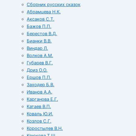
Сборник русских сказок
Абрамцева Н.К.
Аксаков С.Т.
Бажов П.П.
Берестов В.Д.
Бианки В.В.
Виндар Л.
Волков А.М.
Губарев В.Г.
Дриз О.О.
Ершов П.П.
Заходер Б.В.
Иванов А.А.
Карганова Е.Г.
Катаев В.П.
Коваль Ю.И.
Козлов С.Г.
Коростылев В.Н.
Крюкова Т.Ш.