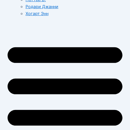
Родари Джанни
Хогарт Энн