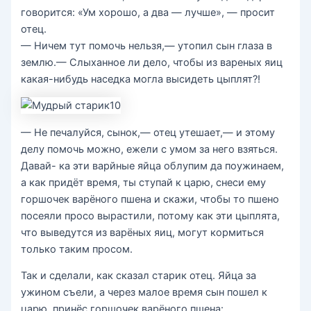
говорится: «Ум хорошо, а два — лучше», — просит
отец.
— Ничем тут помочь нельзя,— утопил сын глаза в
землю.— Слыханное ли дело, чтобы из вареных яиц
какая-нибудь наседка могла высидеть цыплят?!
— Не печалуйся, сынок,— отец утешает,— и этому
делу помочь можно, ежели с умом за него взяться.
Давай- ка эти варйные яйца облупим да поужинаем,
а как придёт время, ты ступай к царю, снеси ему
горшочек варёного пшена и скажи, чтобы то пшено
посеяли просо вырастили, потому как эти цыплята,
что выведутся из варёных яиц, могут кормиться
только таким просом.
Так и сделали, как сказал старик отец. Яйца за
ужином съели, а через малое время сын пошел к
царю, принёс горшочек варёного пшена: