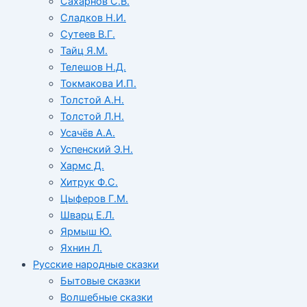
Сахарнов С.В.
Сладков Н.И.
Сутеев В.Г.
Тайц Я.М.
Телешов Н.Д.
Токмакова И.П.
Толстой А.Н.
Толстой Л.Н.
Усачёв А.А.
Успенский Э.Н.
Хармс Д.
Хитрук Ф.С.
Цыферов Г.М.
Шварц Е.Л.
Ярмыш Ю.
Яхнин Л.
Русские народные сказки
Бытовые сказки
Волшебные сказки