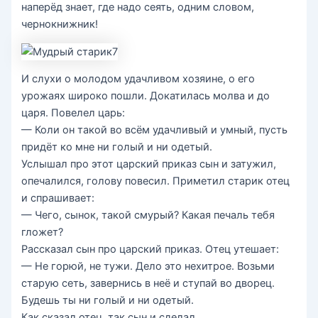
наперёд знает, где надо сеять, одним словом,
чернокнижник!
И слухи о молодом удачливом хозяине, о его
урожаях широко пошли. Докатилась молва и до
царя. Повелел царь:
— Коли он такой во всём удачливый и умный, пусть
придёт ко мне ни голый и ни одетый.
Услышал про этот царский приказ сын и затужил,
опечалился, голову повесил. Приметил старик отец
и спрашивает:
— Чего, сынок, такой смурый? Какая печаль тебя
гложет?
Рассказал сын про царский приказ. Отец утешает:
— Не горюй, не тужи. Дело это нехитрое. Возьми
старую сеть, завернись в неё и ступай во дворец.
Будешь ты ни голый и ни одетый.
Как сказал отец, так сын и сделал.