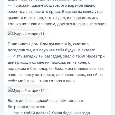
— Прикажи, царь-государь, это варёное пшено
посеять да вырастить просо. Ведь когда выведутся
цыплята из тех яиц, что ты дал, их надо кормить
только вот таким просом, другого клевать не станут.
Подивился царь. Сам думает: «Ну, сметлив,
догадлив ты, а я поумнее тебя буду». И сказал:
— И эту загадку ты разгадал, хвалю тебя! Через три
дня приходи ко мне ни пешком, ни на коне, с
подарком и без подарка. Ежели исполнишь все, как
надо, награжу по-царски, а не исполнишь, пеняй на
себя: мой меч — твоя голова с плеч!
Воротился сын домой — на нём лица нет.
Встревожился отец:
— Что с тобой деется? Какая беда-невзгода