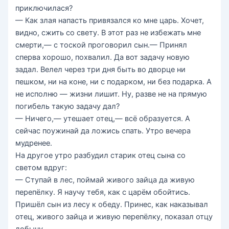
приключилася?
— Как злая напасть привязался ко мне царь. Хочет,
видно, сжить со свету. В этот раз не избежать мне
смерти,— с тоской проговорил сын.— Принял
сперва хорошо, похвалил. Да вот задачу новую
задал. Велел через три дня быть во дворце ни
пешком, ни на коне, ни с подарком, ни без подарка. А
не исполню — жизни лишит. Ну, разве не на прямую
погибель такую задачу дал?
— Ничего,— утешает отец,— всё образуется. А
сейчас поужинай да ложись спать. Утро вечера
мудренее.
На другое утро разбудил старик отец сына со
светом вдруг:
— Ступай в лес, поймай живого зайца да живую
перепёлку. Я научу тебя, как с царём обойтись.
Пришёл сын из лесу к обеду. Принес, как наказывал
отец, живого зайца и живую перепёлку, показал отцу
добычу.