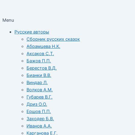
Menu
Русские авторы
Сборник русских сказок
Абрамцева Н.К.
Аксаков С.Т.
Бажов П.П.
Берестов В.Д.
Бианки В.В.
Виндар Л.
Волков А.М.
Губарев В.Г.
Дриз О.О.
Ершов П.П.
Заходер Б.В.
Иванов А.А.
Карганова Е.Г.