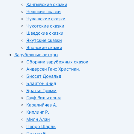
Хантыйские сказки
Чешские сказки
Чувашские сказки
Чукотские сказки
Шведские сказки
Якутские сказки
Японские сказки
Зарубежные авторы
Сборник зарубежных сказок
Андерсен Ганс Христиан.
Биссет Дональд
Блайтон Энид
Братья Гримм
Гауф Вильгельм
Каралийчев А.
Киплинг Р.
Милн Алан
Перро Шарль
Поттер Б.