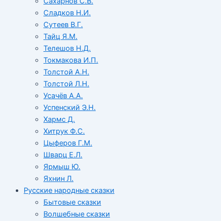
Сахарнов С.В.
Сладков Н.И.
Сутеев В.Г.
Тайц Я.М.
Телешов Н.Д.
Токмакова И.П.
Толстой А.Н.
Толстой Л.Н.
Усачёв А.А.
Успенский Э.Н.
Хармс Д.
Хитрук Ф.С.
Цыферов Г.М.
Шварц Е.Л.
Ярмыш Ю.
Яхнин Л.
Русские народные сказки
Бытовые сказки
Волшебные сказки