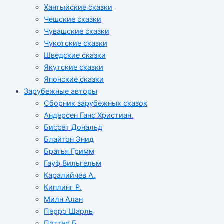
Хантыйские сказки
Чешские сказки
Чувашские сказки
Чукотские сказки
Шведские сказки
Якутские сказки
Японские сказки
Зарубежные авторы
Сборник зарубежных сказок
Андерсен Ганс Христиан.
Биссет Дональд
Блайтон Энид
Братья Гримм
Гауф Вильгельм
Каралийчев А.
Киплинг Р.
Милн Алан
Перро Шарль
Поттер Б.