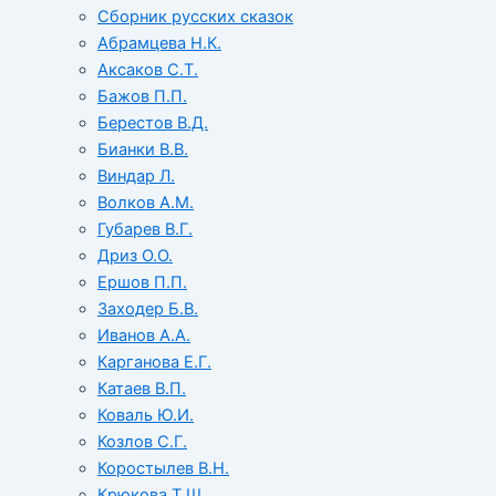
Сборник русских сказок
Абрамцева Н.К.
Аксаков С.Т.
Бажов П.П.
Берестов В.Д.
Бианки В.В.
Виндар Л.
Волков А.М.
Губарев В.Г.
Дриз О.О.
Ершов П.П.
Заходер Б.В.
Иванов А.А.
Карганова Е.Г.
Катаев В.П.
Коваль Ю.И.
Козлов С.Г.
Коростылев В.Н.
Крюкова Т.Ш.