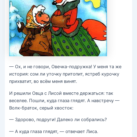
— Ох, и не говори, Овечка-подружка! У меня та же
история: сом ли уточку притопит, ястреб курочку
прихватит, во всём меня винят.
И решили Овца с Лисой вместе держаться: так
веселее. Пошли, куда глаза глядят. А навстречу —
Волк-браток, серый хвосток:
— Здорово, подруги! Далеко ли собрались?
— А куда глаза глядят, — отвечает Лиса.