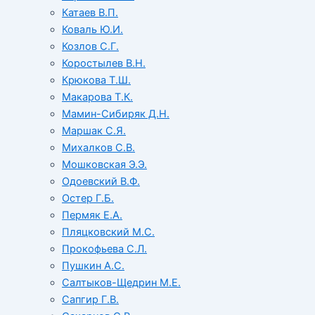
Катаев В.П.
Коваль Ю.И.
Козлов С.Г.
Коростылев В.Н.
Крюкова Т.Ш.
Макарова Т.К.
Мамин-Сибиряк Д.Н.
Маршак С.Я.
Михалков С.В.
Мошковская Э.Э.
Одоевский В.Ф.
Остер Г.Б.
Пермяк Е.А.
Пляцковский М.С.
Прокофьева С.Л.
Пушкин А.С.
Салтыков-Щедрин М.Е.
Сапгир Г.В.