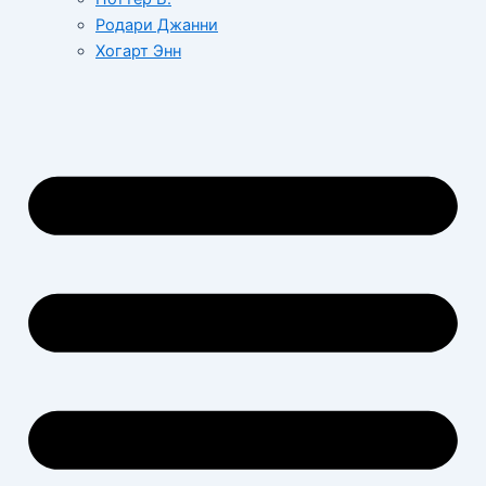
Родари Джанни
Хогарт Энн