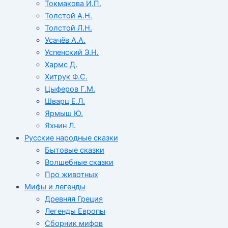
Токмакова И.П.
Толстой А.Н.
Толстой Л.Н.
Усачёв А.А.
Успенский Э.Н.
Хармс Д.
Хитрук Ф.С.
Цыферов Г.М.
Шварц Е.Л.
Ярмыш Ю.
Яхнин Л.
Русские народные сказки
Бытовые сказки
Волшебные сказки
Про животных
Мифы и легенды
Древняя Греция
Легенды Европы
Сборник мифов