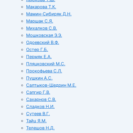
Макарова Т.К.
Мамин-Сибиряк Д.Н.
Маршак С.Я.
Михалков С.В.
Мошковская Э.Э.
Одоевский В.Ф.
Остер Г.Б.
Пермяк Е.А.
Пляцковский М.С.
Прокофьева С.Л.
Пушкин А.С.
Салтыков-Щедрин М.Е.
Сапгир Г.В.
Сахарнов С.В.
Сладков Н.И.
Сутеев В.Г.
Тайц Я.М.
Телешов Н.Д.