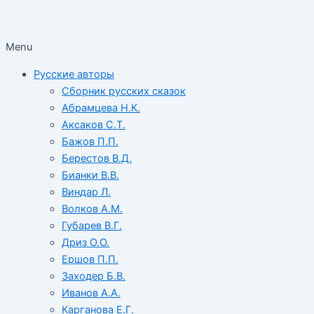
Menu
Русские авторы
Сборник русских сказок
Абрамцева Н.К.
Аксаков С.Т.
Бажов П.П.
Берестов В.Д.
Бианки В.В.
Виндар Л.
Волков А.М.
Губарев В.Г.
Дриз О.О.
Ершов П.П.
Заходер Б.В.
Иванов А.А.
Карганова Е.Г.