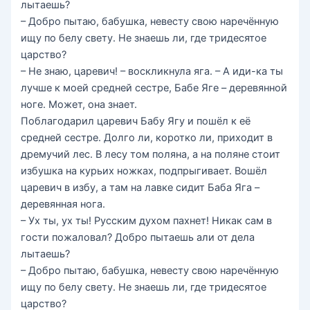
лытаешь?
– Добро пытаю, бабушка, невесту свою наречённую
ищу по белу свету. Не знаешь ли, где тридесятое
царство?
– Не знаю, царевич! – воскликнула яга. – А иди-ка ты
лучше к моей средней сестре, Бабе Яге – деревянной
ноге. Может, она знает.
Поблагодарил царевич Бабу Ягу и пошёл к её
средней сестре. Долго ли, коротко ли, приходит в
дремучий лес. В лесу том поляна, а на поляне стоит
избушка на курьих ножках, подпрыгивает. Вошёл
царевич в избу, а там на лавке сидит Баба Яга –
деревянная нога.
– Ух ты, ух ты! Русским духом пахнет! Никак сам в
гости пожаловал? Добро пытаешь али от дела
лытаешь?
– Добро пытаю, бабушка, невесту свою наречённую
ищу по белу свету. Не знаешь ли, где тридесятое
царство?