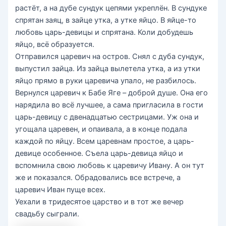
растёт, а на дубе сундук цепями укреплён. В сундуке
спрятан заяц, в зайце утка, а утке яйцо. В яйце-то
любовь царь-девицы и спрятана. Коли добудешь
яйцо, всё образуется.
Отправился царевич на остров. Снял с дуба сундук,
выпустил зайца. Из зайца вылетела утка, а из утки
яйцо прямо в руки царевича упало, не разбилось.
Вернулся царевич к Бабе Яге – доброй душе. Она его
нарядила во всё лучшее, а сама пригласила в гости
царь-девицу с двенадцатью сестрицами. Уж она и
угощала царевен, и опаивала, а в конце подала
каждой по яйцу. Всем царевнам простое, а царь-
девице особенное. Съела царь-девица яйцо и
вспомнила свою любовь к царевичу Ивану. А он тут
же и показался. Обрадовались все встрече, а
царевич Иван пуще всех.
Уехали в тридесятое царство и в тот же вечер
свадьбу сыграли.