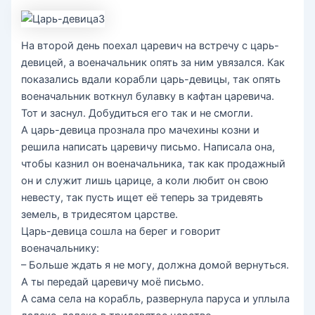
На второй день поехал царевич на встречу с царь-
девицей, а военачальник опять за ним увязался. Как
показались вдали корабли царь-девицы, так опять
военачальник воткнул булавку в кафтан царевича.
Тот и заснул. Добудиться его так и не смогли.
А царь-девица прознала про мачехины козни и
решила написать царевичу письмо. Написала она,
чтобы казнил он военачальника, так как продажный
он и служит лишь царице, а коли любит он свою
невесту, так пусть ищет её теперь за тридевять
земель, в тридесятом царстве.
Царь-девица сошла на берег и говорит
военачальнику:
– Больше ждать я не могу, должна домой вернуться.
А ты передай царевичу моё письмо.
А сама села на корабль, развернула паруса и уплыла