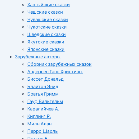
Хантыйские сказки
Чешские сказки
Чувашские сказки
Чукотские сказки
Шведские сказки
Якутские сказки
Японские сказки
Зарубежные авторы
Сборник зарубежных сказок
Андерсен Ганс Христиан.
Биссет Дональд
Блайтон Энид
Братья Гримм
Гауф Вильгельм
Каралийчев А.
Киплинг Р.
Милн Алан
Перро Шарль
Поттер Б.