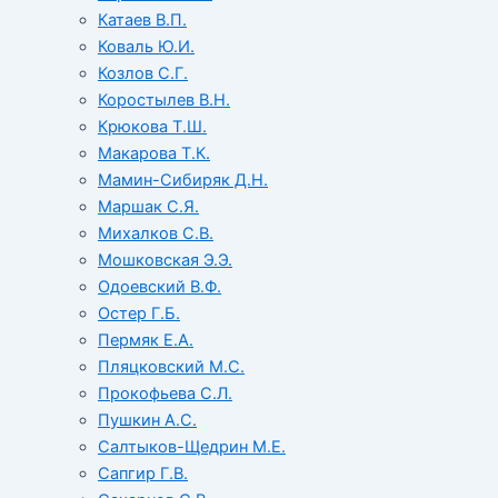
Катаев В.П.
Коваль Ю.И.
Козлов С.Г.
Коростылев В.Н.
Крюкова Т.Ш.
Макарова Т.К.
Мамин-Сибиряк Д.Н.
Маршак С.Я.
Михалков С.В.
Мошковская Э.Э.
Одоевский В.Ф.
Остер Г.Б.
Пермяк Е.А.
Пляцковский М.С.
Прокофьева С.Л.
Пушкин А.С.
Салтыков-Щедрин М.Е.
Сапгир Г.В.