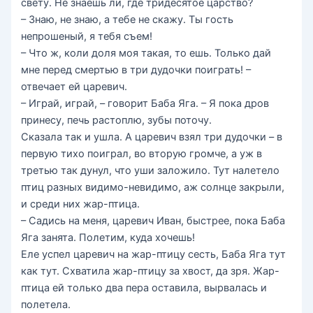
свету. Не знаешь ли, где тридесятое царство?
– Знаю, не знаю, а тебе не скажу. Ты гость
непрошеный, я тебя съем!
– Что ж, коли доля моя такая, то ешь. Только дай
мне перед смертью в три дудочки поиграть! –
отвечает ей царевич.
– Играй, играй, – говорит Баба Яга. – Я пока дров
принесу, печь растоплю, зубы поточу.
Сказала так и ушла. А царевич взял три дудочки – в
первую тихо поиграл, во вторую громче, а уж в
третью так дунул, что уши заложило. Тут налетело
птиц разных видимо-невидимо, аж солнце закрыли,
и среди них жар-птица.
– Садись на меня, царевич Иван, быстрее, пока Баба
Яга занята. Полетим, куда хочешь!
Еле успел царевич на жар-птицу сесть, Баба Яга тут
как тут. Схватила жар-птицу за хвост, да зря. Жар-
птица ей только два пера оставила, вырвалась и
полетела.