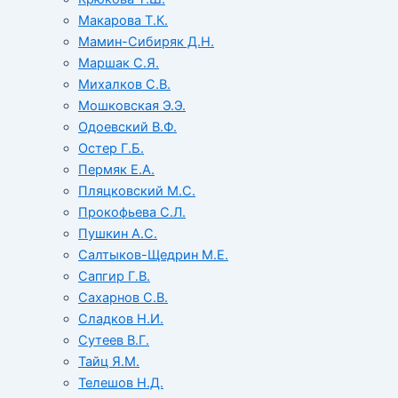
Макарова Т.К.
Мамин-Сибиряк Д.Н.
Маршак С.Я.
Михалков С.В.
Мошковская Э.Э.
Одоевский В.Ф.
Остер Г.Б.
Пермяк Е.А.
Пляцковский М.С.
Прокофьева С.Л.
Пушкин А.С.
Салтыков-Щедрин М.Е.
Сапгир Г.В.
Сахарнов С.В.
Сладков Н.И.
Сутеев В.Г.
Тайц Я.М.
Телешов Н.Д.