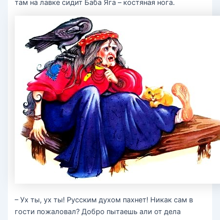
там на лавке сидит Баба Яга – костяная нога.
– Ух ты, ух ты! Русским духом пахнет! Никак сам в
гости пожаловал? Добро пытаешь али от дела