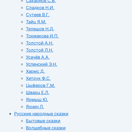
Сахарнов С.В.
Сладков Н.И.
Сутеев В.Г.
Тайц Я.М.
Телешов Н.Д.
Токмакова И.П.
Толстой А.Н.
Толстой Л.Н.
Усачёв А.А.
Успенский Э.Н.
Хармс Д.
Хитрук Ф.С.
Цыферов Г.М.
Шварц Е.Л.
Ярмыш Ю.
Яхнин Л.
Русские народные сказки
Бытовые сказки
Волшебные сказки