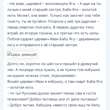
– Не знаю, царевич! – воскликнула Яга. – А иди-ка ты
лучше к моей старшей сестре, Бабе Яге – золотой
ноге. Может, она знает. Только как захочет она тебя
съесть, ты не пугайся. Попроси у неё три дудочки –
перед смертью поиграть. В первую дудочку тихо
играй, во вторую громче, а в третью что есть силы.
Поблагодарил царевич Иван Бабу Ягу – деревянную
ногу и отправился к её старшей сестре.
Долго ли, коротко ли шёл он и пришёл в дремучий
лес. А посреди леса лужок, а на лужке том избушка
на курьих ножках стоит, подскакивает.
Вошёл царевич Иван в избушку, а там сидит Баба Яга
– золотая нога.
– Ух ты! Русским духом пахнет! Никак сам в гости
пожаловал? Добро пытаешь али от дела лытаешь?
– Добро пытаю, бабушка, невесту свою ищу по белу