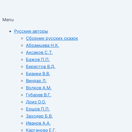
Menu
Русские авторы
Сборник русских сказок
Абрамцева Н.К.
Аксаков С.Т.
Бажов П.П.
Берестов В.Д.
Бианки В.В.
Виндар Л.
Волков А.М.
Губарев В.Г.
Дриз О.О.
Ершов П.П.
Заходер Б.В.
Иванов А.А.
Карганова Е.Г.