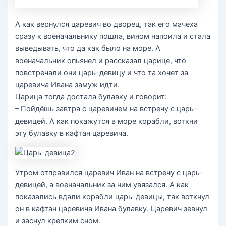
А как вернулся царевич во дворец, так его мачеха
сразу к военачальнику пошла, вином напоила и стала
выведывать, что да как было на море. А
военачальник опьянел и рассказал царице, что
повстречали они царь-девицу и что та хочет за
царевича Ивана замуж идти.
Царица тогда достала булавку и говорит:
– Пойдёшь завтра с царевичем на встречу с царь-
девицей. А как покажутся в море корабли, воткни
эту булавку в кафтан царевича.
Утром отправился царевич Иван на встречу с царь-
девицей, а военачальник за ним увязался. А как
показались вдали корабли царь-девицы, так воткнул
он в кафтан царевича Ивана булавку. Царевич зевнул
и заснул крепким сном.