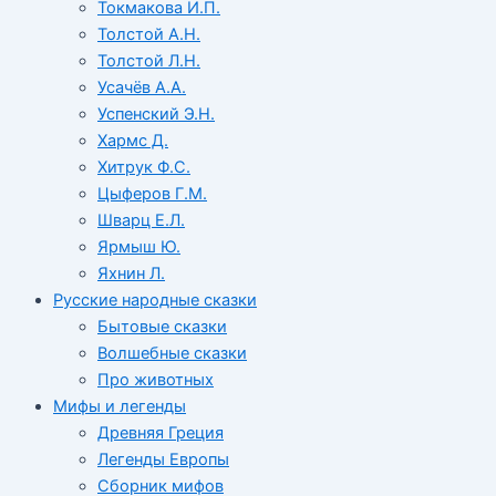
Токмакова И.П.
Толстой А.Н.
Толстой Л.Н.
Усачёв А.А.
Успенский Э.Н.
Хармс Д.
Хитрук Ф.С.
Цыферов Г.М.
Шварц Е.Л.
Ярмыш Ю.
Яхнин Л.
Русские народные сказки
Бытовые сказки
Волшебные сказки
Про животных
Мифы и легенды
Древняя Греция
Легенды Европы
Сборник мифов