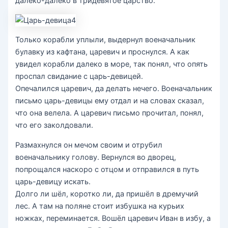
далеко-далеко в тридевятое царство.
Только корабли уплыли, выдернул военачальник
булавку из кафтана, царевич и проснулся. А как
увидел корабли далеко в море, так понял, что опять
проспал свидание с царь-девицей.
Опечалился царевич, да делать нечего. Военачальник
письмо царь-девицы ему отдал и на словах сказал,
что она велела. А царевич письмо прочитал, понял,
что его заколдовали.
Размахнулся он мечом своим и отрубил
военачальнику голову. Вернулся во дворец,
попрощался наскоро с отцом и отправился в путь
царь-девицу искать.
Долго ли шёл, коротко ли, да пришёл в дремучий
лес. А там на поляне стоит избушка на курьих
ножках, переминается. Вошёл царевич Иван в избу, а