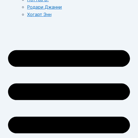
Родари Джанни
Хогарт Энн