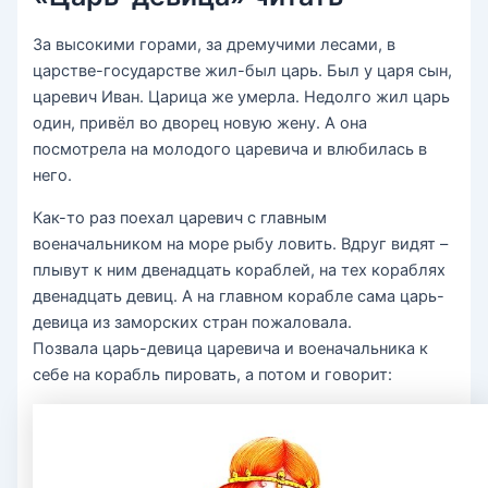
За высокими горами, за дремучими лесами, в
царстве-государстве жил-был царь. Был у царя сын,
царевич Иван. Царица же умерла. Недолго жил царь
один, привёл во дворец новую жену. А она
посмотрела на молодого царевича и влюбилась в
него.
Как-то раз поехал царевич с главным
военачальником на море рыбу ловить. Вдруг видят –
плывут к ним двенадцать кораблей, на тех кораблях
двенадцать девиц. А на главном корабле сама царь-
девица из заморских стран пожаловала.
Позвала царь-девица царевича и военачальника к
себе на корабль пировать, а потом и говорит: