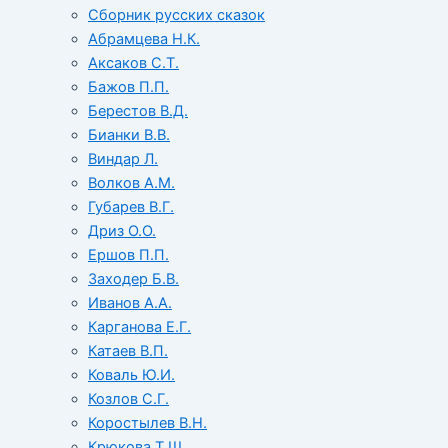
Сборник русских сказок
Абрамцева Н.К.
Аксаков С.Т.
Бажов П.П.
Берестов В.Д.
Бианки В.В.
Виндар Л.
Волков А.М.
Губарев В.Г.
Дриз О.О.
Ершов П.П.
Заходер Б.В.
Иванов А.А.
Карганова Е.Г.
Катаев В.П.
Коваль Ю.И.
Козлов С.Г.
Коростылев В.Н.
Крюкова Т.Ш.