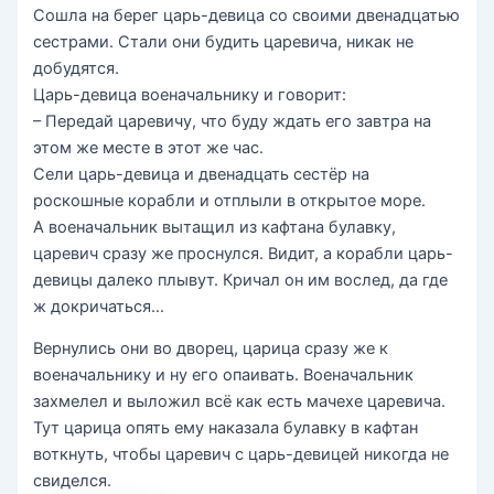
Сошла на берег царь-девица со своими двенадцатью
сестрами. Стали они будить царевича, никак не
добудятся.
Царь-девица военачальнику и говорит:
– Передай царевичу, что буду ждать его завтра на
этом же месте в этот же час.
Сели царь-девица и двенадцать сестёр на
роскошные корабли и отплыли в открытое море.
А военачальник вытащил из кафтана булавку,
царевич сразу же проснулся. Видит, а корабли царь-
девицы далеко плывут. Кричал он им вослед, да где
ж докричаться…
Вернулись они во дворец, царица сразу же к
военачальнику и ну его опаивать. Военачальник
захмелел и выложил всё как есть мачехе царевича.
Тут царица опять ему наказала булавку в кафтан
воткнуть, чтобы царевич с царь-девицей никогда не
свиделся.