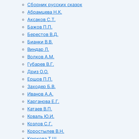
Сборник русских сказок
Абрамцева Н.К.
Аксаков С.Т.
Бажов П.П.
Берестов В.Д.
Бианки В.В.
Виндар Л.
Волков А.М.
Губарев В.Г.
Дриз О.О.
Ершов П.П.
Заходер Б.В.
Иванов А.А.
Карганова Е.Г.
Катаев В.П.
Коваль Ю.И.
Козлов С.Г.
Коростылев В.Н.
Крюкова Т.Ш.