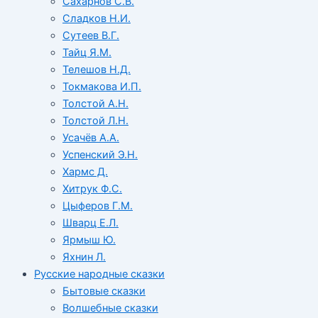
Сахарнов С.В.
Сладков Н.И.
Сутеев В.Г.
Тайц Я.М.
Телешов Н.Д.
Токмакова И.П.
Толстой А.Н.
Толстой Л.Н.
Усачёв А.А.
Успенский Э.Н.
Хармс Д.
Хитрук Ф.С.
Цыферов Г.М.
Шварц Е.Л.
Ярмыш Ю.
Яхнин Л.
Русские народные сказки
Бытовые сказки
Волшебные сказки