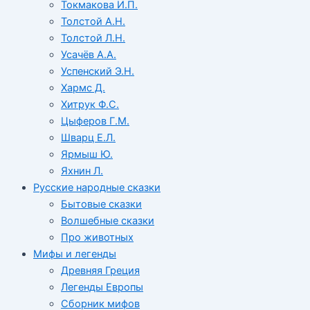
Токмакова И.П.
Толстой А.Н.
Толстой Л.Н.
Усачёв А.А.
Успенский Э.Н.
Хармс Д.
Хитрук Ф.С.
Цыферов Г.М.
Шварц Е.Л.
Ярмыш Ю.
Яхнин Л.
Русские народные сказки
Бытовые сказки
Волшебные сказки
Про животных
Мифы и легенды
Древняя Греция
Легенды Европы
Сборник мифов