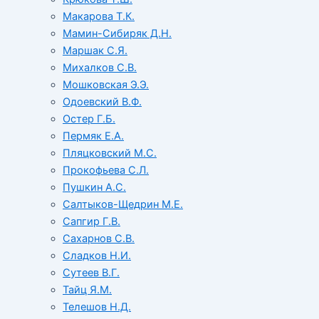
Макарова Т.К.
Мамин-Сибиряк Д.Н.
Маршак С.Я.
Михалков С.В.
Мошковская Э.Э.
Одоевский В.Ф.
Остер Г.Б.
Пермяк Е.А.
Пляцковский М.С.
Прокофьева С.Л.
Пушкин А.С.
Салтыков-Щедрин М.Е.
Сапгир Г.В.
Сахарнов С.В.
Сладков Н.И.
Сутеев В.Г.
Тайц Я.М.
Телешов Н.Д.