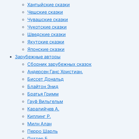
Хантыйские сказки
Чешские сказки
Чувашские сказки
Чукотские сказки
Шведские сказки
Якутские сказки
Японские сказки
Зарубежные авторы
Сборник зарубежных сказок
Андерсен Ганс Христиан.
Биссет Дональд
Блайтон Энид
Братья Гримм
Гауф Вильгельм
Каралийчев А.
Киплинг Р.
Милн Алан
Перро Шарль
Поттер Б.