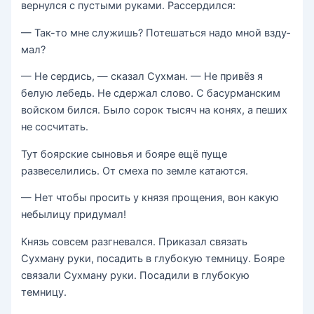
вернулся с пустыми руками. Рассердился:
— Так-то мне служишь? Потешаться надо мной взду­
мал?
— Не сердись, — сказал Сухман. — Не привёз я
белую лебедь. Не сдержал слово. С басурманским
войском бил­ся. Было сорок тысяч на конях, а пеших
не сосчитать.
Тут боярские сыновья и бояре ещё пуще
развеселились. От смеха по земле катаются.
— Нет чтобы просить у князя прощения, вон какую
небылицу придумал!
Князь совсем разгневался. Приказал связать
Сухману руки, посадить в глубокую темницу. Бояре
связали Сух­ману руки. Посадили в глубокую
темницу.