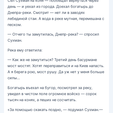
Сел Сухман на коня — пообещал вернуться через
день — и уехал из города. Доехал богатырь до
Днепра-ре­ки. Смотрит — нет ли в заводях
лебединой стаи. А вода в реке мутная, перемешана с
песком.
— Отчего ты замутилась, Днепр-река? — спросил
Сух­ман.
Река ему ответила:
— Как же не замутиться? Третий день басурмане
мост мостят. Хотят переправиться и на Киев напасть.
А я бере­га рою, мост рушу. Да уж нет у меня больше
силы…
Богатырь въехал на бугор, посмотрел за реку,
увидел в чистом поле огромное войско — сорок
тысяч на конях, а пеших не сосчитать.
«За помощью скакать поздно, — подумал Сухман.—