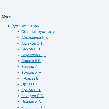
Menu
Русские авторы
Сборник русских сказок
Абрамцева Н.К.
Аксаков С.Т.
Бажов П.П.
Берестов В.Д.
Бианки В.В.
Виндар Л.
Волков А.М.
Губарев В.Г.
Дриз О.О.
Ершов П.П.
Заходер Б.В.
Иванов А.А.
Карганова Е.Г.