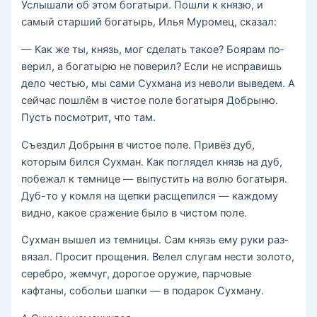
Услышали об этом богатыри. Пошли к князю, и
самый старший богатырь, Илья Муромец, сказал:
— Как же ты, князь, мог сделать такое? Боярам по­
верил, а богатырю не поверил? Если не исправишь
дело честью, мы сами Сухмана из неволи выведем. А
сейчас пошлём в чистое поле богатыря Добрыню.
Пусть посмот­рит, что там.
Съездил Добрыня в чистое поле. Привёз дуб,
которым бился Сухман. Как поглядел князь на дуб,
побежал к темнице — выпустить на волю богатыря.
Дуб-то у комля на щепки расщепился — каждому
видно, какое сражение было в чистом поле.
Сухман вышел из темницы. Сам князь ему руки раз­
вязал. Просит прощения. Велел слугам нести золото,
серебро, жемчуг, дорогое оружие, парчовые
кафтаны, собольи шапки — в подарок Сухману.