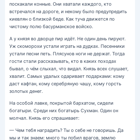
поскакали конные. Они хватали каждого, кто
встречался на дороге, и некому было предупредить
киевлян о близ­кой беде. Как туча движется по
чистому полю басурман­ское войско.
А у князя во дворце пир идёт. Не один день пируют.
Уж скоморохи устали играть на дудках. Песенники
устали песни петь. Плясунов ноги не держат. Тогда
гости стали рассказывать, кто в каких походах
бывал, о чём слыхал, что видал. Князь всех слушает,
хвалит. Самых удалых ода­ривает подарками: кому
даст кафтан, кому серебряную чашу, кому горсть
золотых денег.
На особой лавке, покрытой бархатом, сидели
богатыри. Среди них богатырь Сухман. Один он
молчал. Князь его спрашивает:
— Чем тебя наградить? Ты о себе не говоришь. Да
мы и так знаем: много ты побил врагов, землю