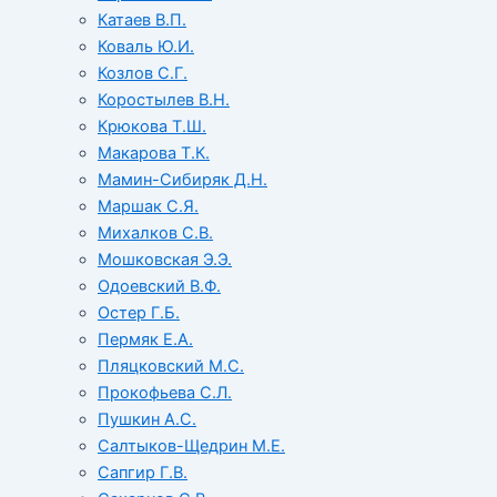
Катаев В.П.
Коваль Ю.И.
Козлов С.Г.
Коростылев В.Н.
Крюкова Т.Ш.
Макарова Т.К.
Мамин-Сибиряк Д.Н.
Маршак С.Я.
Михалков С.В.
Мошковская Э.Э.
Одоевский В.Ф.
Остер Г.Б.
Пермяк Е.А.
Пляцковский М.С.
Прокофьева С.Л.
Пушкин А.С.
Салтыков-Щедрин М.Е.
Сапгир Г.В.