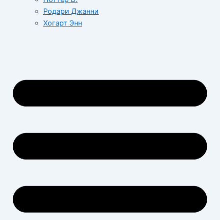
Родари Джанни
Хогарт Энн