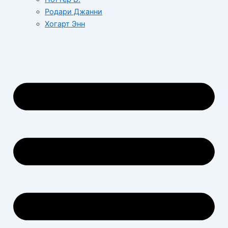
Родари Джанни
Хогарт Энн