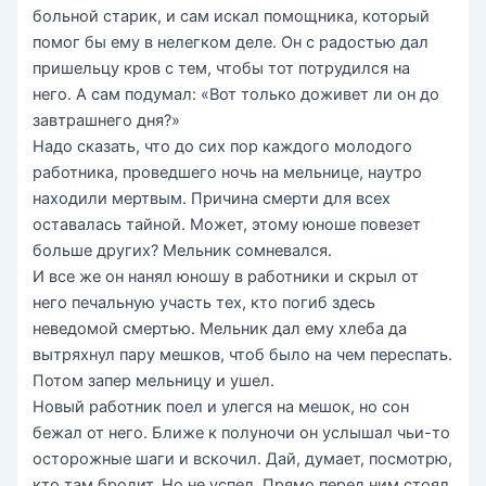
больной старик, и сам искал помощника, который
помог бы ему в нелегком деле. Он с радостью дал
пришельцу кров с тем, чтобы тот потрудился на
него. А сам подумал: «Вот только доживет ли он до
завтрашнего дня?»
Надо сказать, что до сих пор каждого молодого
работника, проведшего ночь на мельнице, наутро
находили мертвым. Причина смерти для всех
оставалась тайной. Может, этому юноше повезет
больше других? Мельник сомневался.
И все же он нанял юношу в работники и скрыл от
него печальную участь тех, кто погиб здесь
неведомой смертью. Мельник дал ему хлеба да
вытряхнул пару мешков, чтоб было на чем переспать.
Потом запер мельницу и ушел.
Новый работник поел и улегся на мешок, но сон
бежал от него. Ближе к полуночи он услышал чьи-то
осторожные шаги и вскочил. Дай, думает, посмотрю,
кто там бродит. Но не успел. Прямо перед ним стоял