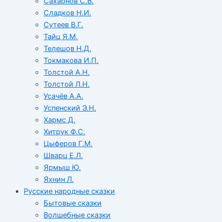
Сахарнов С.В.
Сладков Н.И.
Сутеев В.Г.
Тайц Я.М.
Телешов Н.Д.
Токмакова И.П.
Толстой А.Н.
Толстой Л.Н.
Усачёв А.А.
Успенский Э.Н.
Хармс Д.
Хитрук Ф.С.
Цыферов Г.М.
Шварц Е.Л.
Ярмыш Ю.
Яхнин Л.
Русские народные сказки
Бытовые сказки
Волшебные сказки