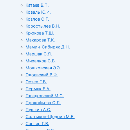
Катаев В.П.
Коваль Ю.И.
Козлов С.Г.
Коростылев В.Н.
Крюкова Т.Ш.
Макарова Т.К.
Мамин-Сибиряк Д.Н.
Маршак С.Я.
Михалков С.В.
Мошковская Э.Э.
Одоевский В.Ф.
Остер Г.Б.
Пермяк Е.А.
Пляцковский М.С.
Прокофьева С.Л.
Пушкин А.С.
Салтыков-Щедрин М.Е.
Сапгир Г.В.