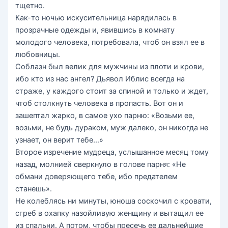
тщетно.
Как-то ночью искусительница нарядилась в
прозрачные одежды и, явившись в комнату
молодого человека, потребовала, чтоб он взял ее в
любовницы.
Соблазн был велик для мужчины из плоти и крови,
ибо кто из нас ангел? Дьявол Иблис всегда на
страже, у каждого стоит за спиной и только и ждет,
чтоб столкнуть человека в пропасть. Вот он и
зашептал жарко, в самое ухо парню: «Возьми ее,
возьми, не будь дураком, муж далеко, он никогда не
узнает, он верит тебе…»
Второе изречение мудреца, услышанное месяц тому
назад, молнией сверкнуло в голове парня: «Не
обмани доверяющего тебе, ибо предателем
станешь».
Не колеблясь ни минуты, юноша соскочил с кровати,
сгреб в охапку назойливую женщину и вытащил ее
из спальни. А потом, чтобы пресечь ее дальнейшие