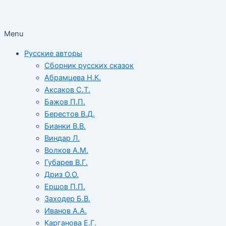
Menu
Русские авторы
Сборник русских сказок
Абрамцева Н.К.
Аксаков С.Т.
Бажов П.П.
Берестов В.Д.
Бианки В.В.
Виндар Л.
Волков А.М.
Губарев В.Г.
Дриз О.О.
Ершов П.П.
Заходер Б.В.
Иванов А.А.
Карганова Е.Г.