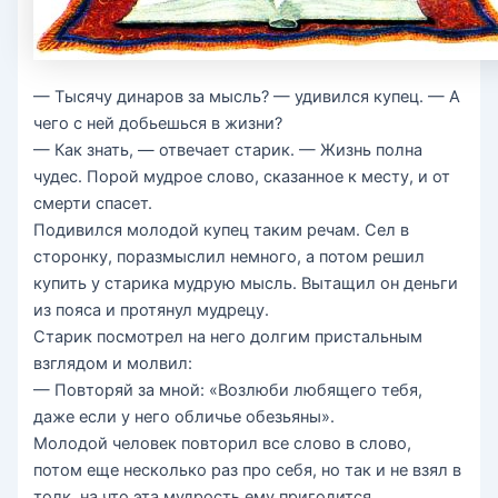
— Тысячу динаров за мысль? — удивился купец. — А
чего с ней добьешься в жизни?
— Как знать, — отвечает старик. — Жизнь полна
чудес. Порой мудрое слово, сказанное к месту, и от
смерти спасет.
Подивился молодой купец таким речам. Сел в
сторонку, поразмыслил немного, а потом решил
купить у старика мудрую мысль. Вытащил он деньги
из пояса и протянул мудрецу.
Старик посмотрел на него долгим пристальным
взглядом и молвил:
— Повторяй за мной: «Возлюби любящего тебя,
даже если у него обличье обезьяны».
Молодой человек повторил все слово в слово,
потом еще несколько раз про себя, но так и не взял в
толк, на что эта мудрость ему пригодится.