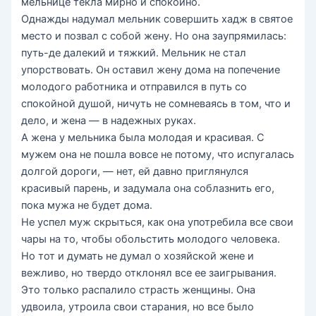
мельнице текла мирно и спокойно.
Однажды надумал мельник совершить хадж в святое
место и позвал с собой жену. Но она заупрямилась:
путь-де далекий и тяжкий. Мельник не стал
упорствовать. Он оставил жену дома на попечение
молодого работника и отправился в путь со
спокойной душой, ничуть не сомневаясь в том, что и
дело, и жена — в надежных руках.
А жена у мельника была молодая и красивая. С
мужем она не пошла вовсе не потому, что испугалась
долгой дороги, — нет, ей давно приглянулся
красивый парень, и задумала она соблазнить его,
пока мужа не будет дома.
Не успел муж скрыться, как она употребила все свои
чары на то, чтобы обольстить молодого человека.
Но тот и думать не думал о хозяйской жене и
вежливо, но твердо отклонял все ее заигрывания.
Это только распалило страсть женщины. Она
удвоила, утроила свои старания, но все было