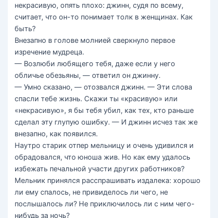
некрасивую, опять плохо: джинн, судя по всему,
считает, что он-то понимает толк в женщинах. Как
быть?
Внезапно в голове молнией сверкнуло первое
изречение мудреца.
— Возлюби любящего тебя, даже если у него
обличье обезьяны, — ответил он джинну.
— Умно сказано, — отозвался джинн. — Эти слова
спасли тебе жизнь. Скажи ты «красивую» или
«некрасивую», я бы тебя убил, как тех, кто раньше
сделал эту глупую ошибку. — И джинн исчез так же
внезапно, как появился.
Наутро старик отпер мельницу и очень удивился и
обрадовался, что юноша жив. Но как ему удалось
избежать печальной участи других работников?
Мельник принялся расспрашивать издалека: хорошо
ли ему спалось, не привиделось ли чего, не
послышалось ли? Не приключилось ли с ним чего-
нибудь за ночь?