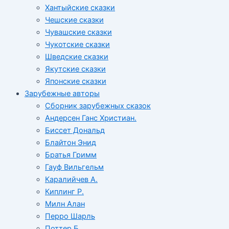
Хантыйские сказки
Чешские сказки
Чувашские сказки
Чукотские сказки
Шведские сказки
Якутские сказки
Японские сказки
Зарубежные авторы
Сборник зарубежных сказок
Андерсен Ганс Христиан.
Биссет Дональд
Блайтон Энид
Братья Гримм
Гауф Вильгельм
Каралийчев А.
Киплинг Р.
Милн Алан
Перро Шарль
Поттер Б.