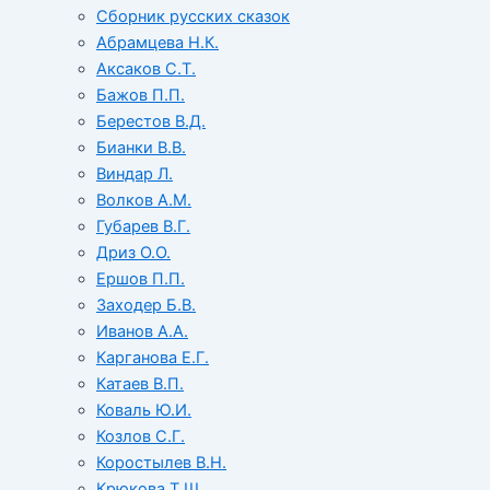
Сборник русских сказок
Абрамцева Н.К.
Аксаков С.Т.
Бажов П.П.
Берестов В.Д.
Бианки В.В.
Виндар Л.
Волков А.М.
Губарев В.Г.
Дриз О.О.
Ершов П.П.
Заходер Б.В.
Иванов А.А.
Карганова Е.Г.
Катаев В.П.
Коваль Ю.И.
Козлов С.Г.
Коростылев В.Н.
Крюкова Т.Ш.