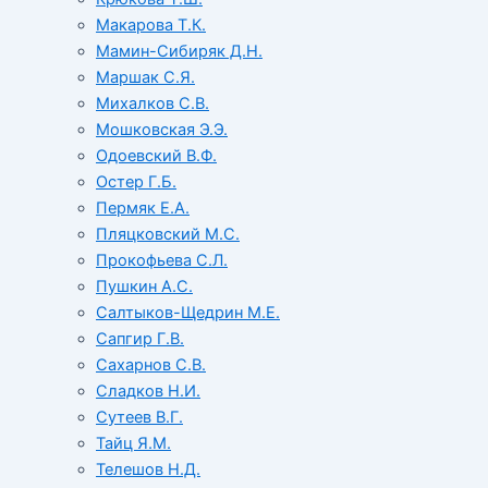
Макарова Т.К.
Мамин-Сибиряк Д.Н.
Маршак С.Я.
Михалков С.В.
Мошковская Э.Э.
Одоевский В.Ф.
Остер Г.Б.
Пермяк Е.А.
Пляцковский М.С.
Прокофьева С.Л.
Пушкин А.С.
Салтыков-Щедрин М.Е.
Сапгир Г.В.
Сахарнов С.В.
Сладков Н.И.
Сутеев В.Г.
Тайц Я.М.
Телешов Н.Д.