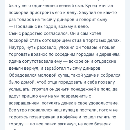
был у него один-единственный сын. Купец мечтал
поскорей пристроить его к делу. Закупил он как-то
раз товаров на тысячу динаров и говорит сыну:
— Продашь с выгодой, возьму в дело.
Сын с радостью согласился. Он и сам хотел
поскорей стать сотоварищем отца в торговых делах.
Наутро, чуть рассвело, уложил он товары и пошел
торговать вразнос по соседним городам и деревням.
Удача сопутствовала ему — вскоре он и отцовские
деньги вернул, и заработал тысячу динаров.
Обрадовался молодой купец такой удаче и собрался
было домой, чтоб отца порадовать и себе похвалу
услышать. Упрятал он деньги понадежней в пояс, да
вдруг пришло ему на ум повременить с
возвращением, погулять денек в свое удовольствие.
Все утро провалялся наш купец в постели, потом не
торопясь позавтракал в кофейне и пошел гулять по
городу — во все лавки заглянул, на всех базарах