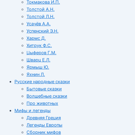
Токмакова И.П.
Толстой А.Н.
Толстой Л.Н.
Усачёв А.А.
Успенский Э.Н.
Хармс Д.
Хитрук Ф.С.
Цыферов Г.М.
Шварц Е.Л.
Ярмыш Ю.
Яхнин Л.
Русские народные сказки
Бытовые сказки
Волшебные сказки
Про животных
Мифы и легенды
Древняя Греция
Легенды Европы
Сборник мифов