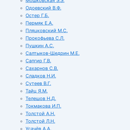
Мошковская Э.Э.
Одоевский В.Ф.
Остер Г.Б.
Пермяк Е.А.
Пляцковский М.С.
Прокофьева С.Л.
Пушкин А.С.
Салтыков-Щедрин М.Е.
Сапгир Г.В.
Сахарнов С.В.
Сладков Н.И.
Сутеев В.Г.
Тайц Я.М.
Телешов Н.Д.
Токмакова И.П.
Толстой А.Н.
Толстой Л.Н.
Усачёв А.А.