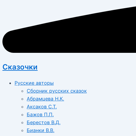
Сказочки
Русские авторы
Сборник русских сказок
Абрамцева Н.К.
Аксаков С.Т.
Бажов П.П.
Берестов В.Д.
Бианки В.В.