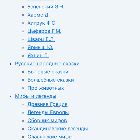
Успенский Э.Н.
Хармс Д.
Хитрук Ф.С.
Цыферов Г.М.
Шварц Е.Л.
Ярмыш Ю.
Яхнин Л.
Русские народные сказки
Бытовые сказки
Волшебные сказки
Про животных
Мифы и легенды
Древняя Греция
Легенды Европы
Сборник мифов
Скандинавские легенды
Славянские мифы