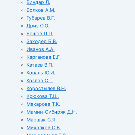
Виндар Л.
Волков А.М.
Губарев В.Г.
Дриз О.О.
Ершов П.П.
Заходер Б.В.
Иванов А.А.
Карганова Е.Г.
Катаев В.П.
Коваль Ю.И.
Козлов С.Г.
Коростылев В.Н.
Крюкова Т.Ш.
Макарова Т.К.
Мамин-Сибиряк Д.Н.
Маршак С.Я.
Михалков С.В.