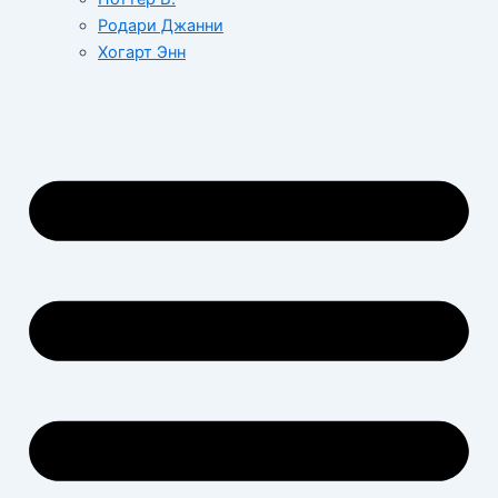
Родари Джанни
Хогарт Энн