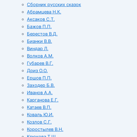
Сборник русских сказок
Абрамцева Н.К.
Аксаков С.Т.
Бажов П.П.
Берестов В.Д.
Бианки В.В.
Виндар Л.
Волков А.М.
Губарев В.Г.
Дриз О.О.
Ершов П.П.
Заходер Б.В.
Иванов А.А.
Карганова Е.Г.
Катаев В.П.
Коваль Ю.И.
Козлов С.Г.
Коростылев В.Н.
Крюкова Т.Ш.