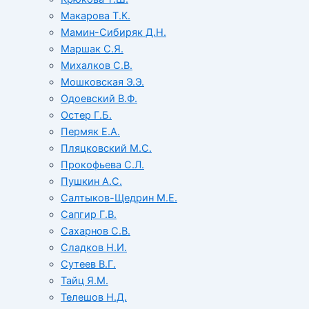
Макарова Т.К.
Мамин-Сибиряк Д.Н.
Маршак С.Я.
Михалков С.В.
Мошковская Э.Э.
Одоевский В.Ф.
Остер Г.Б.
Пермяк Е.А.
Пляцковский М.С.
Прокофьева С.Л.
Пушкин А.С.
Салтыков-Щедрин М.Е.
Сапгир Г.В.
Сахарнов С.В.
Сладков Н.И.
Сутеев В.Г.
Тайц Я.М.
Телешов Н.Д.