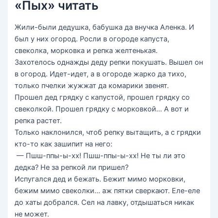
«Пых» читать
Жили-были дедушка, бабушка да внучка Аленка. И
был у них огород. Росли в огороде капуста,
свеколка, морковка и репка желтенькая.
Захотелось однажды деду репки покушать. Вышел он
в огород. Идет-идет, а в огороде жарко да тихо,
только пчелки жужжат да комарики звенят.
Прошел дед грядку с капустой, прошел грядку со
свеколкой. Прошел грядку с морковкой… А вот и
репка растет.
Только наклонился, чтоб репку вытащить, а с грядки
кто-то как зашипит на него:
— Пшш-ппы-ы-хх! Пшш-ппы-ы-хх! Не ты ли это
дедка? Не за репкой ли пришел?
Испугался дед и бежать. Бежит мимо морковки,
бежим мимо свеколки… аж пятки сверкают. Еле-еле
до хаты добрался. Сел на лавку, отдышаться никак
не может.