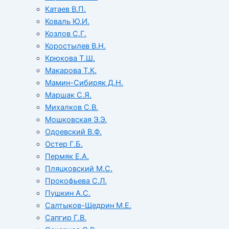
Катаев В.П.
Коваль Ю.И.
Козлов С.Г.
Коростылев В.Н.
Крюкова Т.Ш.
Макарова Т.К.
Мамин-Сибиряк Д.Н.
Маршак С.Я.
Михалков С.В.
Мошковская Э.Э.
Одоевский В.Ф.
Остер Г.Б.
Пермяк Е.А.
Пляцковский М.С.
Прокофьева С.Л.
Пушкин А.С.
Салтыков-Щедрин М.Е.
Сапгир Г.В.