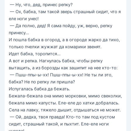
— Ну, что, дед, принес репку?
— Ох, бабка, там такой зверь страшный сидит, что я
еле ноги унес!
— Да полно, дед! Я сама пойду, уж, верно, репку
принесу…
И пошла бабка в огород, а в огороде жарко да тихо,
только пчелки жужжат да комарики звенят.
Идет бабка, торопится…
А вот и репка. Нагнулась бабка, чтобы репку
вытащить, а из борозды как зашипит на нее кто-то:
— Пшш-ппы-ы-хх! Пшш-ппы-ы-хх! Не ты ли это,
бабка? Не по репку ли пришла?
Испугалась бабка да бежать.
Бежала-бежала она мимо морковки, мимо свеколки,
бежала мимо капусты. Еле-еле до хатки добралась.
Села на лавку, тяжело дышит, отдышаться не может.
— Ой, дедка, твоя правда! Кто-то там под кустом
сидит, страшный такой, и пыхтит. Еле-еле ноги