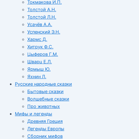
Токмакова И.П.
Толстой А.Н.
Толстой Л.Н.
Усачёв А.А.
Успенский Э.Н.
Хармс Д.
Хитрук Ф.С.
Цыферов Г.М.
Шварц Е.Л.
Ярмыш Ю.
Яхнин Л.
Русские народные сказки
Бытовые сказки
Волшебные сказки
Про животных
Мифы и легенды
Древняя Греция
Легенды Европы
Сборник мифов