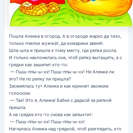
Пошла Аленка в огород. А в огороде жарко да тихо,
только пчелки жужжат, да комарики звенят.
Шла-шла и пришла к тому месту, где репка росла.
И только наклонилась она, чтоб репку вытащить, а с
грядки как зашипит кто-то:
— Пшш-ппы-ы-хх! Пшш-ппы-ы-хх! Не Аленка ли
это? Не по репку ли пришла?
Засмеялась тут Аленка и как крикнет звонким
голоском:
— Так! Это я, Аленка! Бабке с дедкой за репкой
пришла.
А на грядке кто-то снова как запыхтит:
— Пшш-ппы-ы-хх! Пшш-ппы-ы-хх!
Нагнулась Аленка над грядкой, чтоб разглядеть, кто