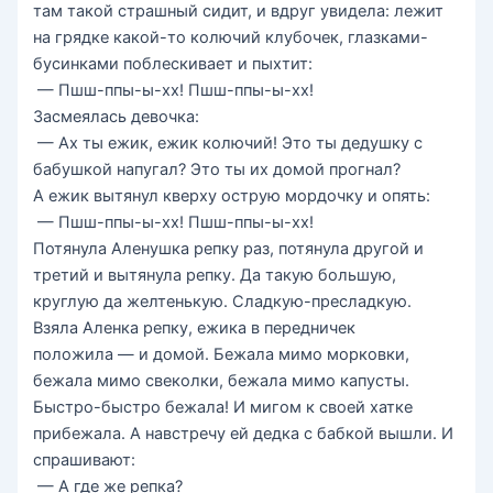
там такой страшный сидит, и вдруг увидела: лежит
на грядке какой-то колючий клубочек, глазками-
бусинками поблескивает и пыхтит:
— Пшш-ппы-ы-хх! Пшш-ппы-ы-хх!
Засмеялась девочка:
— Ах ты ежик, ежик колючий! Это ты дедушку с
бабушкой напугал? Это ты их домой прогнал?
А ежик вытянул кверху острую мордочку и опять:
— Пшш-ппы-ы-хх! Пшш-ппы-ы-хх!
Потянула Аленушка репку раз, потянула другой и
третий и вытянула репку. Да такую большую,
круглую да желтенькую. Сладкую-пресладкую.
Взяла Аленка репку, ежика в передничек
положила — и домой. Бежала мимо морковки,
бежала мимо свеколки, бежала мимо капусты.
Быстро-быстро бежала! И мигом к своей хатке
прибежала. А навстречу ей дедка с бабкой вышли. И
спрашивают:
— А где же репка?