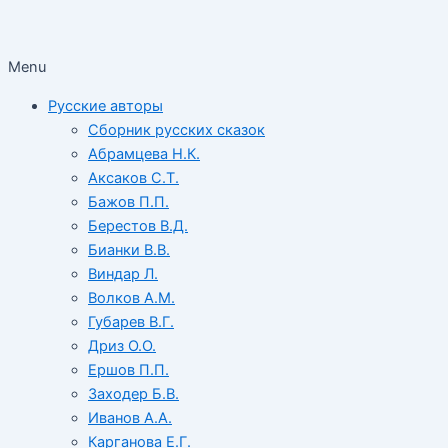
Menu
Русские авторы
Сборник русских сказок
Абрамцева Н.К.
Аксаков С.Т.
Бажов П.П.
Берестов В.Д.
Бианки В.В.
Виндар Л.
Волков А.М.
Губарев В.Г.
Дриз О.О.
Ершов П.П.
Заходер Б.В.
Иванов А.А.
Карганова Е.Г.