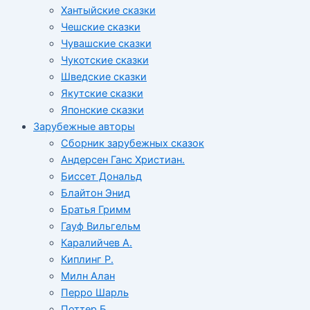
Хантыйские сказки
Чешские сказки
Чувашские сказки
Чукотские сказки
Шведские сказки
Якутские сказки
Японские сказки
Зарубежные авторы
Сборник зарубежных сказок
Андерсен Ганс Христиан.
Биссет Дональд
Блайтон Энид
Братья Гримм
Гауф Вильгельм
Каралийчев А.
Киплинг Р.
Милн Алан
Перро Шарль
Поттер Б.