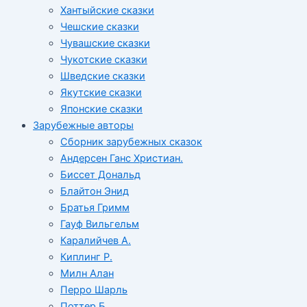
Хантыйские сказки
Чешские сказки
Чувашские сказки
Чукотские сказки
Шведские сказки
Якутские сказки
Японские сказки
Зарубежные авторы
Сборник зарубежных сказок
Андерсен Ганс Христиан.
Биссет Дональд
Блайтон Энид
Братья Гримм
Гауф Вильгельм
Каралийчев А.
Киплинг Р.
Милн Алан
Перро Шарль
Поттер Б.