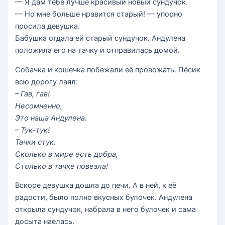
— Я дам тебе лучше красивый новый сундучок.
— Но мне больше нравится старый! — упорно
просила девушка.
Бабушка отдала ей старый сундучок. Андулена
положила его на тачку и отправилась домой.
Собачка и кошечка побежали её провожать. Пёсик
всю дорогу лаял:
– Гав, гав!
Несомненно,
Это наша Андулена.
– Тук-тук!
Тачки стук.
Сколько в мире есть добра,
Столько в тачке повезла!
Вскоре девушка дошла до печи. А в ней, к её
радости, было полно вкусных булочек. Андулена
открыла сундучок, набрала в него булочек и сама
досыта наелась.