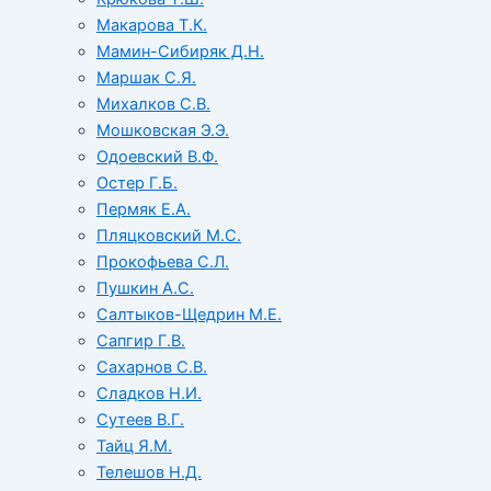
Макарова Т.К.
Мамин-Сибиряк Д.Н.
Маршак С.Я.
Михалков С.В.
Мошковская Э.Э.
Одоевский В.Ф.
Остер Г.Б.
Пермяк Е.А.
Пляцковский М.С.
Прокофьева С.Л.
Пушкин А.С.
Салтыков-Щедрин М.Е.
Сапгир Г.В.
Сахарнов С.В.
Сладков Н.И.
Сутеев В.Г.
Тайц Я.М.
Телешов Н.Д.