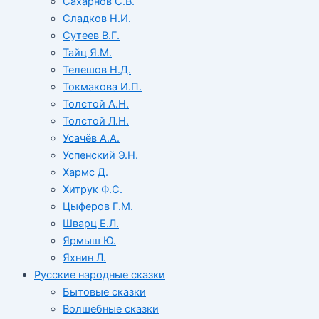
Сахарнов С.В.
Сладков Н.И.
Сутеев В.Г.
Тайц Я.М.
Телешов Н.Д.
Токмакова И.П.
Толстой А.Н.
Толстой Л.Н.
Усачёв А.А.
Успенский Э.Н.
Хармс Д.
Хитрук Ф.С.
Цыферов Г.М.
Шварц Е.Л.
Ярмыш Ю.
Яхнин Л.
Русские народные сказки
Бытовые сказки
Волшебные сказки