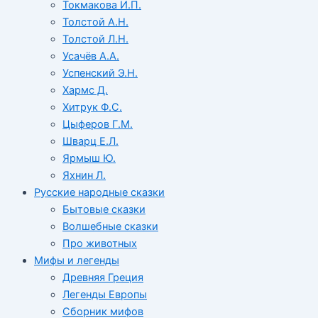
Токмакова И.П.
Толстой А.Н.
Толстой Л.Н.
Усачёв А.А.
Успенский Э.Н.
Хармс Д.
Хитрук Ф.С.
Цыферов Г.М.
Шварц Е.Л.
Ярмыш Ю.
Яхнин Л.
Русские народные сказки
Бытовые сказки
Волшебные сказки
Про животных
Мифы и легенды
Древняя Греция
Легенды Европы
Сборник мифов