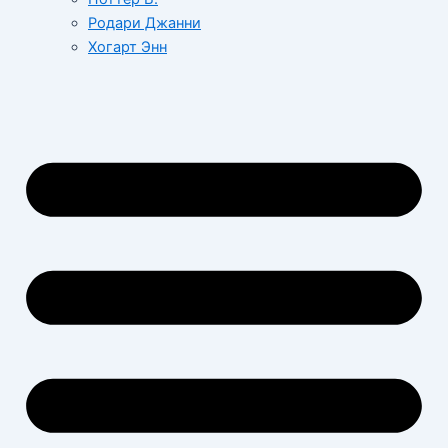
Родари Джанни
Хогарт Энн