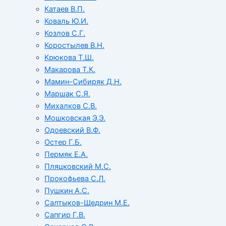
Катаев В.П.
Коваль Ю.И.
Козлов С.Г.
Коростылев В.Н.
Крюкова Т.Ш.
Макарова Т.К.
Мамин-Сибиряк Д.Н.
Маршак С.Я.
Михалков С.В.
Мошковская Э.Э.
Одоевский В.Ф.
Остер Г.Б.
Пермяк Е.А.
Пляцковский М.С.
Прокофьева С.Л.
Пушкин А.С.
Салтыков-Щедрин М.Е.
Сапгир Г.В.