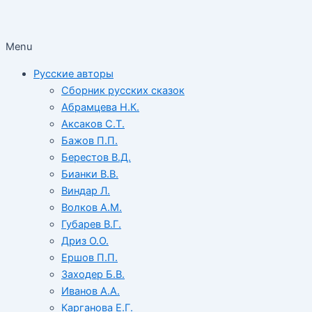
Menu
Русские авторы
Сборник русских сказок
Абрамцева Н.К.
Аксаков С.Т.
Бажов П.П.
Берестов В.Д.
Бианки В.В.
Виндар Л.
Волков А.М.
Губарев В.Г.
Дриз О.О.
Ершов П.П.
Заходер Б.В.
Иванов А.А.
Карганова Е.Г.