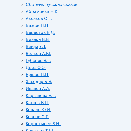
Сборник русских сказок
Абрамцева Н.К.
Аксаков С.Т.
Бажов П.П.
Берестов В.Д.
Бианки В.В.
Виндар Л.
Волков А.М.
Губарев В.Г.
Дриз О.О.
Ершов П.П.
Заходер Б.В.
Иванов А.А.
Карганова Е.Г.
Катаев В.П.
Коваль Ю.И.
Козлов С.Г.
Коростылев В.Н.
Крюкова Т.Ш.