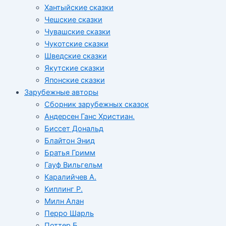
Хантыйские сказки
Чешские сказки
Чувашские сказки
Чукотские сказки
Шведские сказки
Якутские сказки
Японские сказки
Зарубежные авторы
Сборник зарубежных сказок
Андерсен Ганс Христиан.
Биссет Дональд
Блайтон Энид
Братья Гримм
Гауф Вильгельм
Каралийчев А.
Киплинг Р.
Милн Алан
Перро Шарль
Поттер Б.