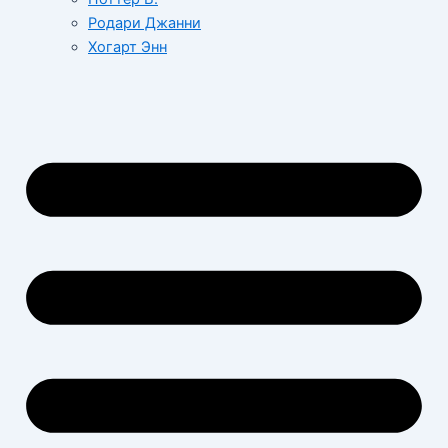
Родари Джанни
Хогарт Энн