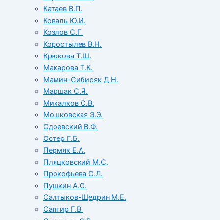
Катаев В.П.
Коваль Ю.И.
Козлов С.Г.
Коростылев В.Н.
Крюкова Т.Ш.
Макарова Т.К.
Мамин-Сибиряк Д.Н.
Маршак С.Я.
Михалков С.В.
Мошковская Э.Э.
Одоевский В.Ф.
Остер Г.Б.
Пермяк Е.А.
Пляцковский М.С.
Прокофьева С.Л.
Пушкин А.С.
Салтыков-Щедрин М.Е.
Сапгир Г.В.