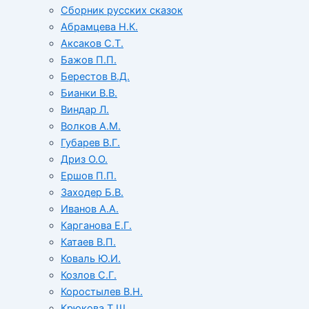
Сборник русских сказок
Абрамцева Н.К.
Аксаков С.Т.
Бажов П.П.
Берестов В.Д.
Бианки В.В.
Виндар Л.
Волков А.М.
Губарев В.Г.
Дриз О.О.
Ершов П.П.
Заходер Б.В.
Иванов А.А.
Карганова Е.Г.
Катаев В.П.
Коваль Ю.И.
Козлов С.Г.
Коростылев В.Н.
Крюкова Т.Ш.