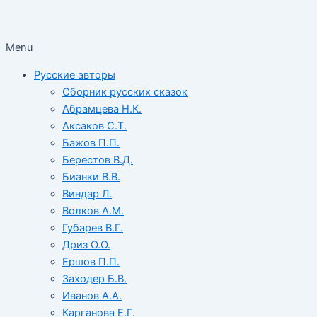
Menu
Русские авторы
Сборник русских сказок
Абрамцева Н.К.
Аксаков С.Т.
Бажов П.П.
Берестов В.Д.
Бианки В.В.
Виндар Л.
Волков А.М.
Губарев В.Г.
Дриз О.О.
Ершов П.П.
Заходер Б.В.
Иванов А.А.
Карганова Е.Г.