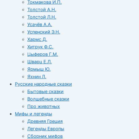
Токмакова И.П.
Толстой А.Н.
Толстой Л.Н.
Усачёв А.А.
Успенский Э.Н.
Хармс Д.
Хитрук Ф.С.
Цыферов Г.М.
Шварц Е.Л.
Ярмыш Ю.
Яхнин Л.
Русские народные сказки
Бытовые сказки
Волшебные сказки
Про животных
Мифы и легенды
Древняя Греция
Легенды Европы
Сборник мифов