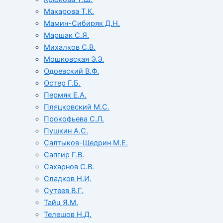
Макарова Т.К.
Мамин-Сибиряк Д.Н.
Маршак С.Я.
Михалков С.В.
Мошковская Э.Э.
Одоевский В.Ф.
Остер Г.Б.
Пермяк Е.А.
Пляцковский М.С.
Прокофьева С.Л.
Пушкин А.С.
Салтыков-Щедрин М.Е.
Сапгир Г.В.
Сахарнов С.В.
Сладков Н.И.
Сутеев В.Г.
Тайц Я.М.
Телешов Н.Д.