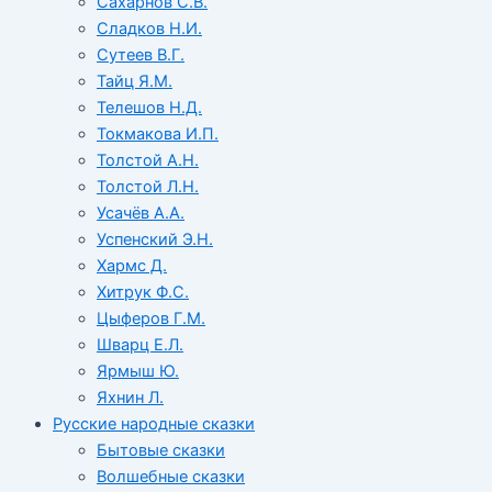
Сахарнов С.В.
Сладков Н.И.
Сутеев В.Г.
Тайц Я.М.
Телешов Н.Д.
Токмакова И.П.
Толстой А.Н.
Толстой Л.Н.
Усачёв А.А.
Успенский Э.Н.
Хармс Д.
Хитрук Ф.С.
Цыферов Г.М.
Шварц Е.Л.
Ярмыш Ю.
Яхнин Л.
Русские народные сказки
Бытовые сказки
Волшебные сказки