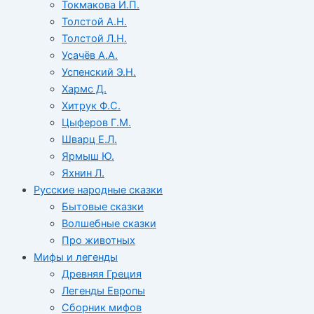
Токмакова И.П.
Толстой А.Н.
Толстой Л.Н.
Усачёв А.А.
Успенский Э.Н.
Хармс Д.
Хитрук Ф.С.
Цыферов Г.М.
Шварц Е.Л.
Ярмыш Ю.
Яхнин Л.
Русские народные сказки
Бытовые сказки
Волшебные сказки
Про животных
Мифы и легенды
Древняя Греция
Легенды Европы
Сборник мифов