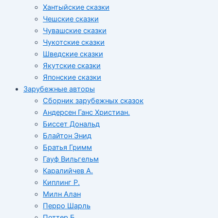
Хантыйские сказки
Чешские сказки
Чувашские сказки
Чукотские сказки
Шведские сказки
Якутские сказки
Японские сказки
Зарубежные авторы
Сборник зарубежных сказок
Андерсен Ганс Христиан.
Биссет Дональд
Блайтон Энид
Братья Гримм
Гауф Вильгельм
Каралийчев А.
Киплинг Р.
Милн Алан
Перро Шарль
Поттер Б.