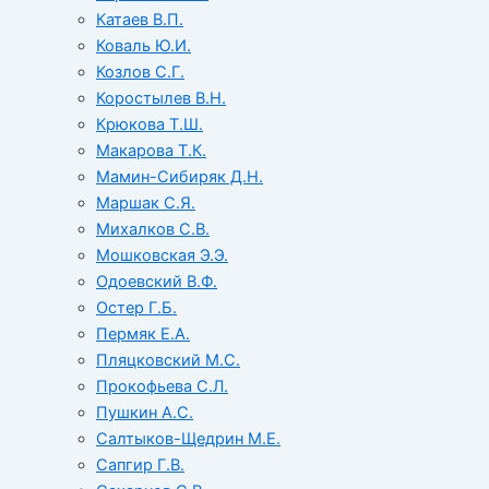
Катаев В.П.
Коваль Ю.И.
Козлов С.Г.
Коростылев В.Н.
Крюкова Т.Ш.
Макарова Т.К.
Мамин-Сибиряк Д.Н.
Маршак С.Я.
Михалков С.В.
Мошковская Э.Э.
Одоевский В.Ф.
Остер Г.Б.
Пермяк Е.А.
Пляцковский М.С.
Прокофьева С.Л.
Пушкин А.С.
Салтыков-Щедрин М.Е.
Сапгир Г.В.