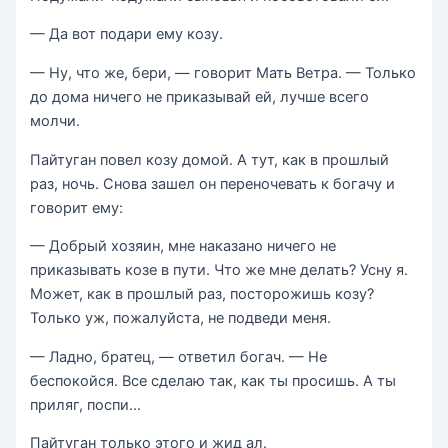
— Да вот подари ему козу.
— Ну, что же, бери, — говорит Мать Ветра. — Только
до дома ничего не приказывай ей, лучше всего
молчи.
Пайтуган повел козу домой. А тут, как в прошлый
раз, ночь. Снова зашел он переночевать к богачу и
говорит ему:
— Добрый хозяин, мне наказано ничего не
приказывать козе в пути. Что же мне делать? Усну я.
Может, как в прошлый раз, посторожишь козу?
Только уж, пожалуйста, не подведи меня.
— Ладно, братец, — ответил богач. — Не
беспокойся. Все сделаю так, как ты просишь. А ты
приляг, поспи…
Пайтуган только этого и жид ал.