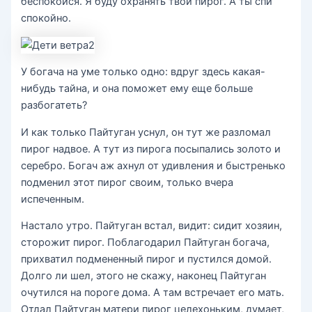
беспокойся. Я буду охранять твой пирог. А ты спи
спокойно.
У богача на уме только одно: вдруг здесь какая-
нибудь тайна, и она поможет ему еще больше
разбогатеть?
И как только Пайтуган уснул, он тут же разломал
пирог надвое. А тут из пирога посыпались золото и
серебро. Богач аж ахнул от удивления и быстренько
подменил этот пирог своим, только вчера
испеченным.
Настало утро. Пайтуган встал, видит: сидит хозяин,
сторожит пирог. Поблагодарил Пайтуган богача,
прихватил подмененный пирог и пустился домой.
Долго ли шел, этого не скажу, наконец Пайтуган
очутился на пороге дома. А там встречает его мать.
Отдал Пайтуган матери пирог целехоньким, думает,