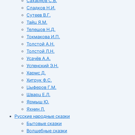
Сахарнов С.В.
Сладков Н.И.
Сутеев В.Г.
Тайц Я.М.
Телешов Н.Д.
Токмакова И.П.
Толстой А.Н.
Толстой Л.Н.
Усачёв А.А.
Успенский Э.Н.
Хармс Д.
Хитрук Ф.С.
Цыферов Г.М.
Шварц Е.Л.
Ярмыш Ю.
Яхнин Л.
Русские народные сказки
Бытовые сказки
Волшебные сказки