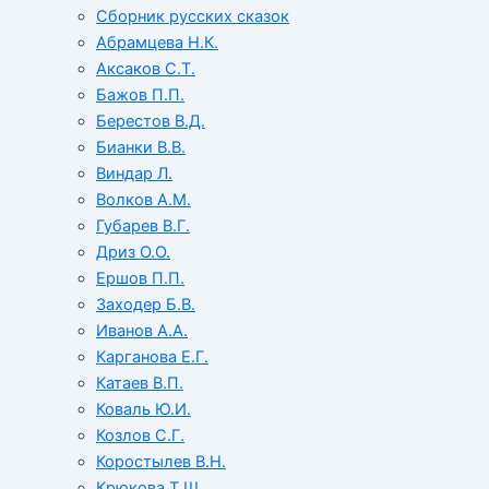
Сборник русских сказок
Абрамцева Н.К.
Аксаков С.Т.
Бажов П.П.
Берестов В.Д.
Бианки В.В.
Виндар Л.
Волков А.М.
Губарев В.Г.
Дриз О.О.
Ершов П.П.
Заходер Б.В.
Иванов А.А.
Карганова Е.Г.
Катаев В.П.
Коваль Ю.И.
Козлов С.Г.
Коростылев В.Н.
Крюкова Т.Ш.