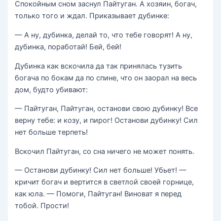
Спокойным сном заснул Пайтуган. А хозяин, богач,
только того и ждал. Приказывает дубинке:
— А ну, дубинка, делай то, что тебе говорят! А ну,
дубинка, поработай! Бей, бей!
Дубинка как вскочила да так принялась тузить
богача по бокам да по спине, что он заорал на весь
дом, будто убивают:
— Пайтуган, Пайтуган, останови свою дубинку! Все
верну тебе: и козу, и пирог! Останови дубинку! Сил
нет больше терпеть!
Вскочил Пайтуган, со сна ничего не может понять.
— Останови дубинку! Сил нет больше! Убьет! —
кричит богач и вертится в светлой своей горнице,
как юла. — Помоги, Пайтуган! Виноват я перед
тобой. Прости!