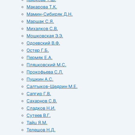
Макарова Т.К.
Мамин-Сибиряк Д.Н.
Маршак С.Я.
Михалков С.В.
Мошковская Э.Э.
Одоевский В.Ф.
Остер Г.Б.
Пермяк Е.А.
Пляцковский М.С.
Прокофьева С.Л.
Пушкин А.С.
Салтыков-Щедрин М.Е.
Сапгир Г.В.
Сахарнов С.В.
Сладков Н.И.
Сутеев В.Г.
Тайц Я.М.
Телешов Н.Д.