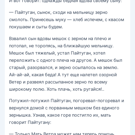
И вот говорит: однажды бедная вдова своему сыну:
— Пайтуган, сынок, сходи на мельницу зерно
смолоть. Принесешь муку — хлеб испечем, с квасом
покушаем и сыты будем.
Взвалил сын вдовы мешок с зерном на плечо и
потопал, не торопясь, на ближайшую мельницу.
Мешок был тяжелый, устал Пайтуган, хотел
переложить с одного плеча на другое. А мешок был
старый, разорвался, и зерно осыпалось на землю.
Ай-ай-ай, какая беда! А тут еще налетел озорной
Ветер и развеял рассыпанное зерно по всему
широкому полю. Хоть плачь, хоть ругайся!..
Потужил-потужил Пайтуган, погоревал-погоревал и
вернулся домой с порванным мешком без единого
зернышка. Узнав, какое горе постигло их, мать
говорит Пайтугану:
— Только Мать Ветра может нам теперь помочь.