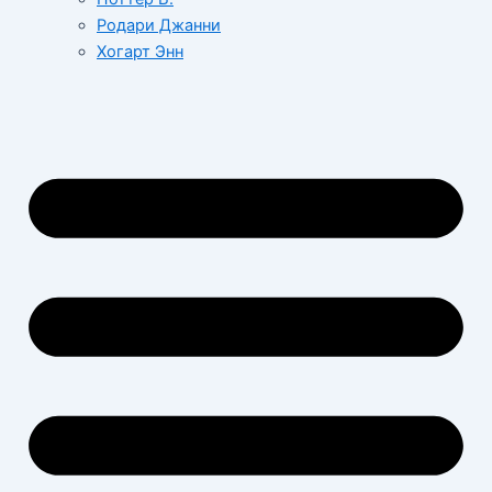
Родари Джанни
Хогарт Энн