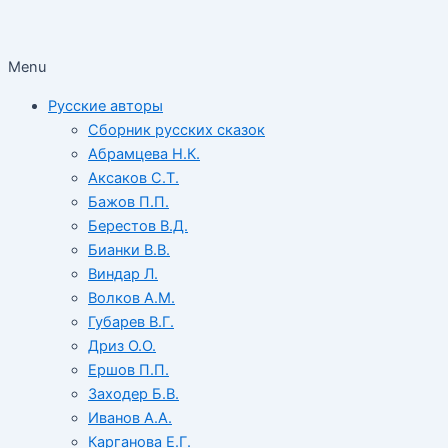
Menu
Русские авторы
Сборник русских сказок
Абрамцева Н.К.
Аксаков С.Т.
Бажов П.П.
Берестов В.Д.
Бианки В.В.
Виндар Л.
Волков А.М.
Губарев В.Г.
Дриз О.О.
Ершов П.П.
Заходер Б.В.
Иванов А.А.
Карганова Е.Г.