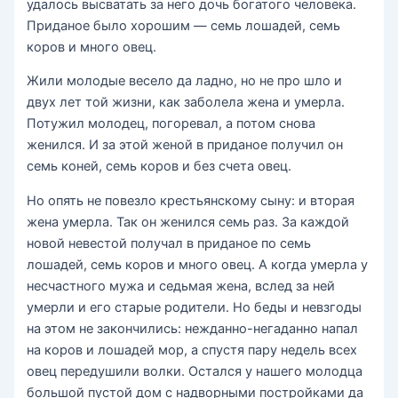
удалось высватать за него дочь богатого человека.
Приданое было хорошим — семь лошадей, семь
коров и много овец.
Жили молодые весело да ладно, но не про шло и
двух лет той жизни, как заболела жена и умерла.
Потужил молодец, погоревал, а потом снова
женился. И за этой женой в приданое получил он
семь коней, семь коров и без счета овец.
Но опять не повезло крестьянскому сыну: и вторая
жена умерла. Так он женился семь раз. За каждой
новой невестой получал в приданое по семь
лошадей, семь коров и много овец. А когда умерла у
несчастного мужа и седьмая жена, вслед за ней
умерли и его старые родители. Но беды и невзгоды
на этом не закончились: нежданно-негаданно напал
на коров и лошадей мор, а спустя пару недель всех
овец передушили волки. Остался у нашего молодца
большой пустой дом с надворными постройками да