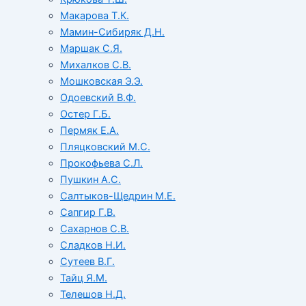
Макарова Т.К.
Мамин-Сибиряк Д.Н.
Маршак С.Я.
Михалков С.В.
Мошковская Э.Э.
Одоевский В.Ф.
Остер Г.Б.
Пермяк Е.А.
Пляцковский М.С.
Прокофьева С.Л.
Пушкин А.С.
Салтыков-Щедрин М.Е.
Сапгир Г.В.
Сахарнов С.В.
Сладков Н.И.
Сутеев В.Г.
Тайц Я.М.
Телешов Н.Д.