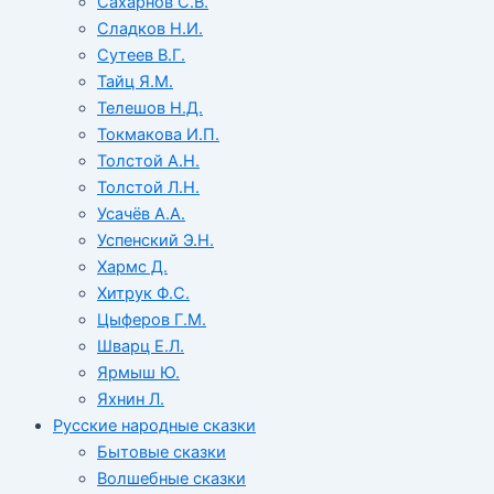
Сахарнов С.В.
Сладков Н.И.
Сутеев В.Г.
Тайц Я.М.
Телешов Н.Д.
Токмакова И.П.
Толстой А.Н.
Толстой Л.Н.
Усачёв А.А.
Успенский Э.Н.
Хармс Д.
Хитрук Ф.С.
Цыферов Г.М.
Шварц Е.Л.
Ярмыш Ю.
Яхнин Л.
Русские народные сказки
Бытовые сказки
Волшебные сказки