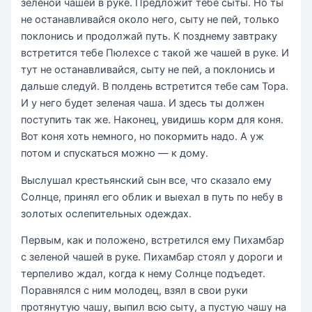
зеленой чашей в руке. Предложит тебе сыты. Но ты
не останавливайся около него, сыту не пей, только
поклонись и продолжай путь. К позднему завтраку
встретится тебе Пюлехсе с такой же чашей в руке. И
тут не останавливайся, сыту не пей, а поклонись и
дальше следуй. В полдень встретится тебе сам Тора.
И у него будет зеленая чаша. И здесь ты должен
поступить так же. Наконец, увидишь корм для коня.
Вот коня хоть немного, но покормить надо. А уж
потом и спускаться можно — к дому.
Выслушал крестьянский сын все, что сказало ему
Солнце, принял его облик и выехал в путь по небу в
золотых ослепительных одеждах.
Первым, как и положено, встретился ему Пихамбар
с зеленой чашей в руке. Пихамбар стоял у дороги и
терпеливо ждал, когда к нему Солнце подъедет.
Поравнялся с ним молодец, взял в свои руки
протянутую чашу, выпил всю сыту, а пустую чашу на