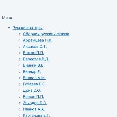
Menu
Русские авторы
Сборник русских сказок
Абрамцева Н.К.
Аксаков С.Т.
Бажов П.П.
Берестов В.Д.
Бианки В.В.
Виндар Л.
Волков А.М.
Губарев В.Г.
Дриз О.О.
Ершов П.П.
Заходер Б.В.
Иванов А.А.
Карганова Е.Г.