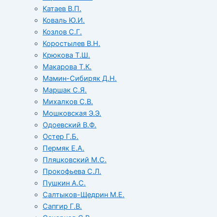
Катаев В.П.
Коваль Ю.И.
Козлов С.Г.
Коростылев В.Н.
Крюкова Т.Ш.
Макарова Т.К.
Мамин-Сибиряк Д.Н.
Маршак С.Я.
Михалков С.В.
Мошковская Э.Э.
Одоевский В.Ф.
Остер Г.Б.
Пермяк Е.А.
Пляцковский М.С.
Прокофьева С.Л.
Пушкин А.С.
Салтыков-Щедрин М.Е.
Сапгир Г.В.