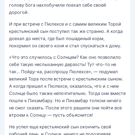
голову бога нахлобучили поехал себе своей
дорогой.
И при встрече с Пюлехсе и с самим великим Торой
крестьянский сын поступил так же странно. А когда
доехал до места, где был лошадиный корм,
покормил он своего коня и стал спускаться к дому.
«Что это случилось с Солнцем? Как оно позволило
себе такую неслыханную дерзость! Тут что-то не
так… Пойду-ка, расспрошу Пюлехсе», — подумал
великий Тора после встречи с крестьянским сыном.
А когда пришел к Пюлехсе, оказалось, что и с ним
Солнце было также непочтительно. Тогда они вместе
пошли к Пихамбару. Но и Пихамбар толком ничего
не смог сказать. После этого решили они пойти все
втроем к Солнцу — пусть объяснится!
Не успел еще крестьянский сын окончить свой
рабочий день, и Солнце, ничего не подозревая,