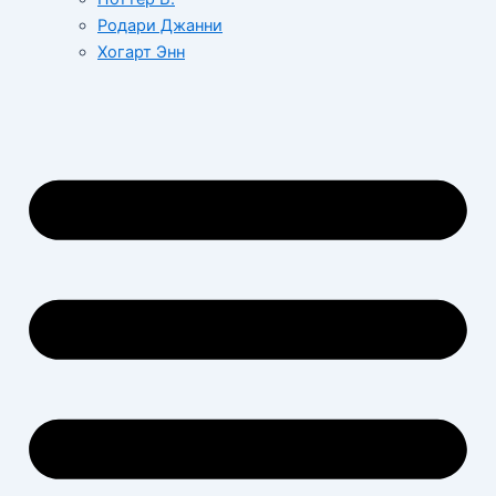
Родари Джанни
Хогарт Энн