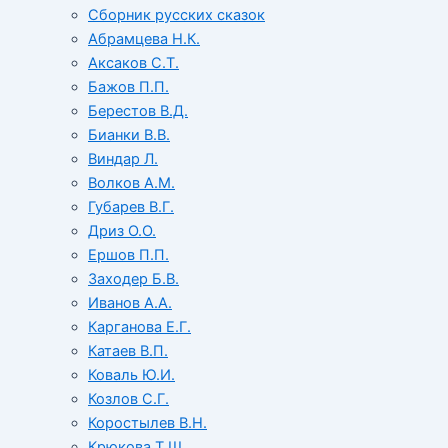
Сборник русских сказок
Абрамцева Н.К.
Аксаков С.Т.
Бажов П.П.
Берестов В.Д.
Бианки В.В.
Виндар Л.
Волков А.М.
Губарев В.Г.
Дриз О.О.
Ершов П.П.
Заходер Б.В.
Иванов А.А.
Карганова Е.Г.
Катаев В.П.
Коваль Ю.И.
Козлов С.Г.
Коростылев В.Н.
Крюкова Т.Ш.