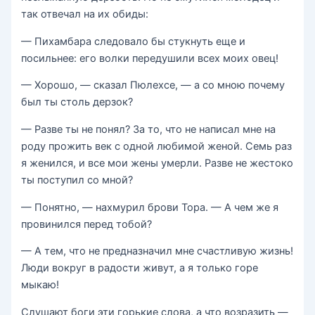
так отвечал на их обиды:
— Пихамбара следовало бы стукнуть еще и
посильнее: его волки передушили всех моих овец!
— Хорошо, — сказал Пюлехсе, — а со мною почему
был ты столь дерзок?
— Разве ты не понял? За то, что не написал мне на
роду прожить век с одной любимой женой. Семь раз
я женился, и все мои жены умерли. Разве не жестоко
ты поступил со мной?
— Понятно, — нахмурил брови Тора. — А чем же я
провинился перед тобой?
— А тем, что не предназначил мне счастливую жизнь!
Люди вокруг в радости живут, а я только горе
мыкаю!
Слушают боги эти горькие слова, а что возразить —