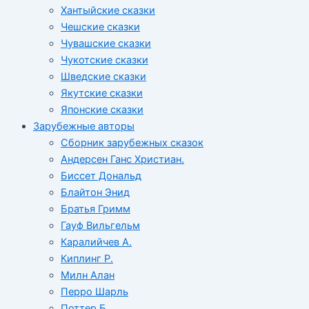
Хантыйские сказки
Чешские сказки
Чувашские сказки
Чукотские сказки
Шведские сказки
Якутские сказки
Японские сказки
Зарубежные авторы
Сборник зарубежных сказок
Андерсен Ганс Христиан.
Биссет Дональд
Блайтон Энид
Братья Гримм
Гауф Вильгельм
Каралийчев А.
Киплинг Р.
Милн Алан
Перро Шарль
Поттер Б.