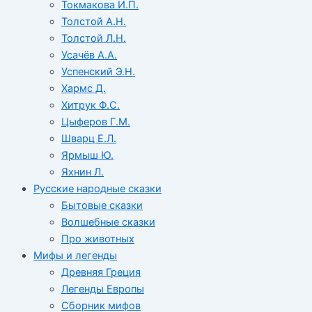
Токмакова И.П.
Толстой А.Н.
Толстой Л.Н.
Усачёв А.А.
Успенский Э.Н.
Хармс Д.
Хитрук Ф.С.
Цыферов Г.М.
Шварц Е.Л.
Ярмыш Ю.
Яхнин Л.
Русские народные сказки
Бытовые сказки
Волшебные сказки
Про животных
Мифы и легенды
Древняя Греция
Легенды Европы
Сборник мифов