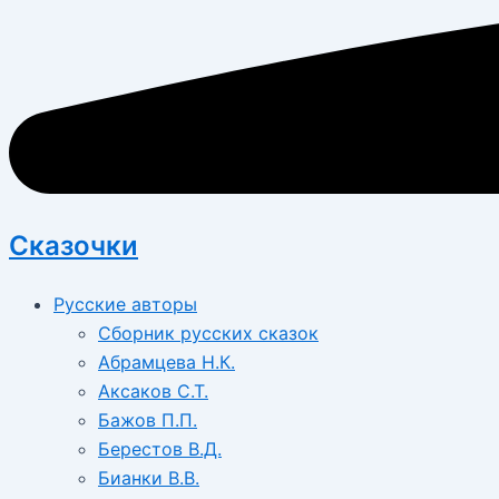
Сказочки
Русские авторы
Сборник русских сказок
Абрамцева Н.К.
Аксаков С.Т.
Бажов П.П.
Берестов В.Д.
Бианки В.В.