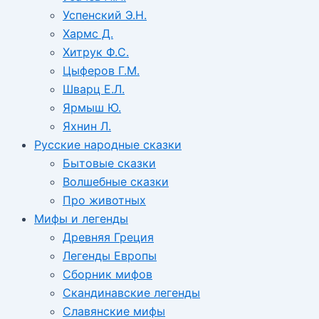
Успенский Э.Н.
Хармс Д.
Хитрук Ф.С.
Цыферов Г.М.
Шварц Е.Л.
Ярмыш Ю.
Яхнин Л.
Русские народные сказки
Бытовые сказки
Волшебные сказки
Про животных
Мифы и легенды
Древняя Греция
Легенды Европы
Сборник мифов
Скандинавские легенды
Славянские мифы