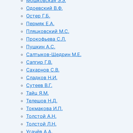
Мошковская Э.Э.
Одоевский В.Ф.
Остер Г.Б.
Пермяк Е.А.
Пляцковский М.С.
Прокофьева С.Л.
Пушкин А.С.
Салтыков-Щедрин М.Е.
Сапгир Г.В.
Сахарнов С.В.
Сладков Н.И.
Сутеев В.Г.
Тайц Я.М.
Телешов Н.Д.
Токмакова И.П.
Толстой А.Н.
Толстой Л.Н.
Усачёв А.А.