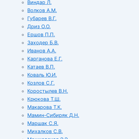
Виндар Л.
Волков А.М.
Губарев В.Г.
Дриз О.О.
Ершов П.П.
Заходер Б.В.
Иванов А.А.
Карганова Е.Г.
Катаев В.П.
Коваль Ю.И.
Козлов С.Г.
Коростылев В.Н.
Крюкова Т.Ш.
Макарова Т.К.
Мамин-Сибиряк Д.Н.
Маршак С.Я.
Михалков С.В.