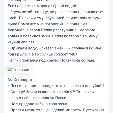
Лев повёл его к морю с чёрной водой.
– Здесь встаёт солнце, но раньше солнца появляется
змей. Ты скажи ему: «Кум змей, привет вам от кума
льва! Помогите мне поговорить с солнцем».
Лев ушёл, а перед Пеппи расступились морские
волны и появился змей. Пеппи повторил то, чему
научил его лев.
– Прыгай в воду, – сказал змей, – и спрячься ко мне
под крыло. Не то солнце сожжёт тебя!
Пеппи спрятался под крыло. Появилось солнце.
Змей говорит:
– Пеппи, говори солнцу, что хотел, а не то оно уйдёт!
– Солнце! Зачем выдало мою тайну?! Только ты
знало о ней! – воскликнул Пеппи.
– Не я предало тебя, а твоя жена.
– Прости меня, солнце! Сделай милость. Пусть закат