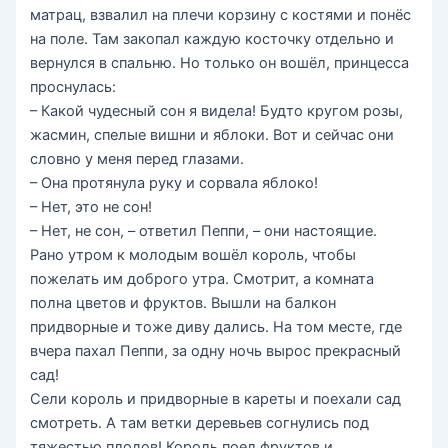
матрац, взвалил на плечи корзину с костями и понёс
на поле. Там закопал каждую косточку отдельно и
вернулся в спальню. Но только он вошёл, принцесса
проснулась:
– Какой чудесный сон я видела! Будто кругом розы,
жасмин, спелые вишни и яблоки. Вот и сейчас они
словно у меня перед глазами.
– Она протянула руку и сорвала яблоко!
– Нет, это не сон!
– Нет, не сон, – ответил Пеппи, – они настоящие.
Рано утром к молодым вошёл король, чтобы
пожелать им доброго утра. Смотрит, а комната
полна цветов и фруктов. Вышли на балкон
придворные и тоже диву дались. На том месте, где
вчера пахал Пеппи, за одну ночь вырос прекрасный
сад!
Сели король и придворные в кареты и поехали сад
смотреть. А там ветки деревьев согнулись под
тяжестью плодов! Король поел фруктов и,