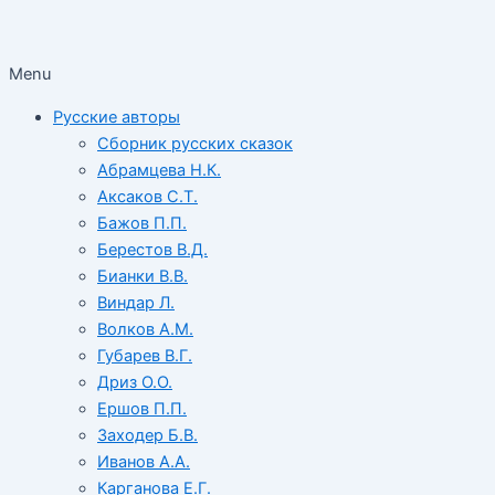
Menu
Русские авторы
Сборник русских сказок
Абрамцева Н.К.
Аксаков С.Т.
Бажов П.П.
Берестов В.Д.
Бианки В.В.
Виндар Л.
Волков А.М.
Губарев В.Г.
Дриз О.О.
Ершов П.П.
Заходер Б.В.
Иванов А.А.
Карганова Е.Г.