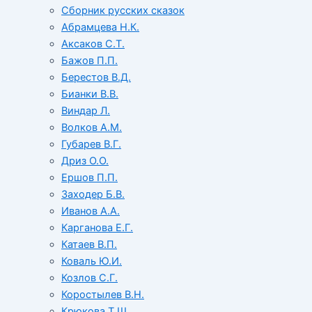
Сборник русских сказок
Абрамцева Н.К.
Аксаков С.Т.
Бажов П.П.
Берестов В.Д.
Бианки В.В.
Виндар Л.
Волков А.М.
Губарев В.Г.
Дриз О.О.
Ершов П.П.
Заходер Б.В.
Иванов А.А.
Карганова Е.Г.
Катаев В.П.
Коваль Ю.И.
Козлов С.Г.
Коростылев В.Н.
Крюкова Т.Ш.