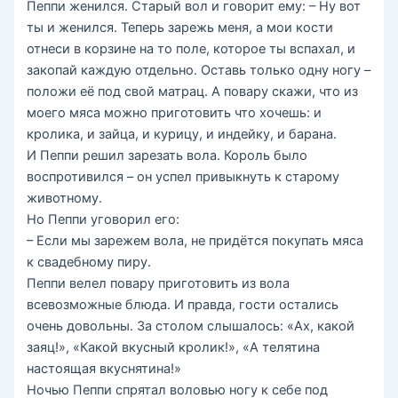
Пеппи женился. Старый вол и говорит ему: – Ну вот
ты и женился. Теперь зарежь меня, а мои кости
отнеси в корзине на то поле, которое ты вспахал, и
закопай каждую отдельно. Оставь только одну ногу –
положи её под свой матрац. А повару скажи, что из
моего мяса можно приготовить что хочешь: и
кролика, и зайца, и курицу, и индейку, и барана.
И Пеппи решил зарезать вола. Король было
воспротивился – он успел привыкнуть к старому
животному.
Но Пеппи уговорил его:
– Если мы зарежем вола, не придётся покупать мяса
к свадебному пиру.
Пеппи велел повару приготовить из вола
всевозможные блюда. И правда, гости остались
очень довольны. За столом слышалось: «Ах, какой
заяц!», «Какой вкусный кролик!», «А телятина
настоящая вкуснятина!»
Ночью Пеппи спрятал воловью ногу к себе под