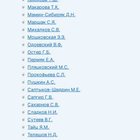
Макарова Т.К.
Мамин-Сибиряк Д.Н.
Маршак С.Я.
Михалков С.В.
Мошковская Э.Э.
Одоевский В.Ф.
Остер Г.Б.
Пермяк Е.А.
Пляцковский М.С.
Прокофьева С.Л.
Пушкин А.С.
Салтыков-Щедрин М.Е.
Сапгир Г.В.
Сахарнов С.В.
Сладков Н.И.
Сутеев В.Г.
Тайц Я.М.
Телешов Н.Д.