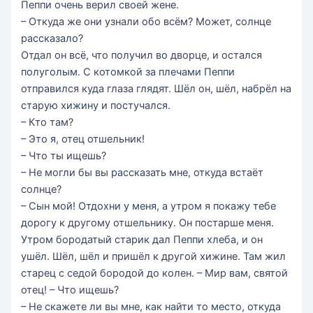
Пеппи очень верил своей жене.
– Откуда же они узнали обо всём? Может, солнце
рассказало?
Отдал он всё, что получил во дворце, и остался
полуголым. С котомкой за плечами Пеппи
отправился куда глаза глядят. Шёл он, шёл, набрёл на
старую хижину и постучался.
– Кто там?
– Это я, отец отшельник!
– Что ты ищешь?
– Не могли бы вы рассказать мне, откуда встаёт
солнце?
– Сын мой! Отдохни у меня, а утром я покажу тебе
дорогу к другому отшельнику. Он постарше меня.
Утром бородатый старик дал Пеппи хлеба, и он
ушёл. Шёл, шёл и пришёл к другой хижине. Там жил
старец с седой бородой до колен. – Мир вам, святой
отец! – Что ищешь?
– Не скажете ли вы мне, как найти то место, откуда