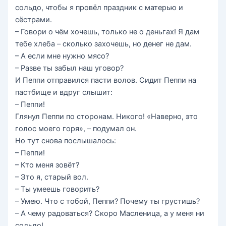
сольдо, чтобы я провёл праздник с матерью и
сёстрами.
– Говори о чём хочешь, только не о деньгах! Я дам
тебе хлеба – сколько захочешь, но денег не дам.
– А если мне нужно мясо?
– Разве ты забыл наш уговор?
И Пеппи отправился пасти волов. Сидит Пеппи на
пастбище и вдруг слышит:
– Пеппи!
Глянул Пеппи по сторонам. Никого! «Наверно, это
голос моего горя», – подумал он.
Но тут снова послышалось:
– Пеппи!
– Кто меня зовёт?
– Это я, старый вол.
– Ты умеешь говорить?
– Умею. Что с тобой, Пеппи? Почему ты грустишь?
– А чему радоваться? Скоро Масленица, а у меня ни
сольдо!