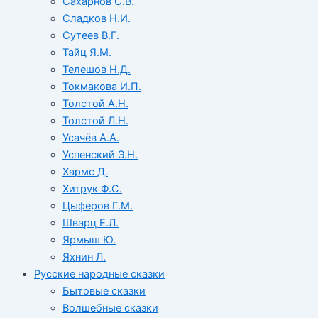
Сахарнов С.В.
Сладков Н.И.
Сутеев В.Г.
Тайц Я.М.
Телешов Н.Д.
Токмакова И.П.
Толстой А.Н.
Толстой Л.Н.
Усачёв А.А.
Успенский Э.Н.
Хармс Д.
Хитрук Ф.С.
Цыферов Г.М.
Шварц Е.Л.
Ярмыш Ю.
Яхнин Л.
Русские народные сказки
Бытовые сказки
Волшебные сказки