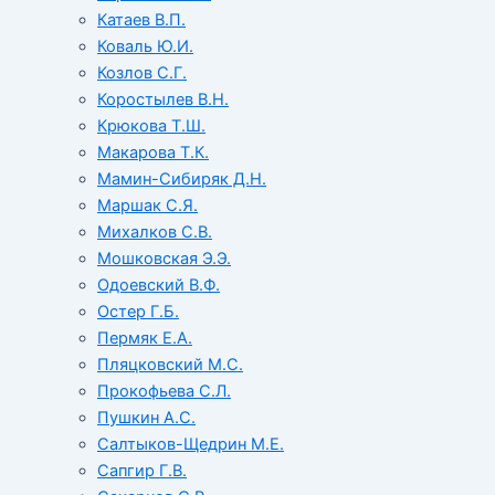
Катаев В.П.
Коваль Ю.И.
Козлов С.Г.
Коростылев В.Н.
Крюкова Т.Ш.
Макарова Т.К.
Мамин-Сибиряк Д.Н.
Маршак С.Я.
Михалков С.В.
Мошковская Э.Э.
Одоевский В.Ф.
Остер Г.Б.
Пермяк Е.А.
Пляцковский М.С.
Прокофьева С.Л.
Пушкин А.С.
Салтыков-Щедрин М.Е.
Сапгир Г.В.