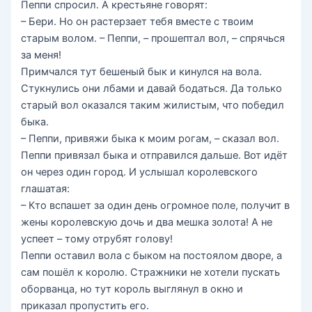
Пеппи спросил. А крестьяне говорят:
– Бери. Но он растерзает тебя вместе с твоим
старым волом. – Пеппи, – прошептал вол, – спрячься
за меня!
Примчался тут бешеный бык и кинулся на вола.
Стукнулись они лбами и давай бодаться. Да только
старый вол оказался таким жилистым, что победил
быка.
– Пеппи, привяжи быка к моим рогам, – сказал вол.
Пеппи привязал быка и отправился дальше. Вот идёт
он через один город. И услышал королевского
глашатая:
– Кто вспашет за один день огромное поле, получит в
жены королевскую дочь и два мешка золота! А не
успеет – тому отрубят голову!
Пеппи оставил вола с быком на постоялом дворе, а
сам пошёл к королю. Стражники не хотели пускать
оборванца, но тут король выглянул в окно и
приказал пропустить его.