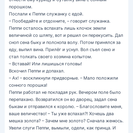
порошком.
Послали к Пеппи служанку с едой.
– Пообедайте и отдохните, – говорит служанка.
Пеппи осталось вспахать лишь клочок земли
величиной со шляпу, вот и решил он перекусить. Дал
сноп сена быку и полснопа волу. Потом принялся за
еду, выпил вина. Прилёг и уснул. Вол съел сено и
стал толкать своего хозяина копытом.
– Вставай! Или лишишься головы!
Вскочил Пеппи и допахал.
– Ах! – воскликнули придворные. – Мало положили
сонного порошка!
Пеппи работал не покладая рук. Вечером поле было
перепахано. Возвратился он во дворец, задал сена
быкам и отправился к королю. – Благословите меня,
ваше величество! – Ты уже вспахал?! Хочешь два
мешка золота? – Зачем мне золото? Сначала женюсь.
Увели слуги Пеппи, вымыли, одели, как принца. И