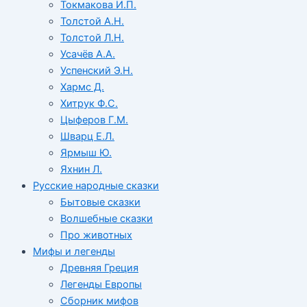
Токмакова И.П.
Толстой А.Н.
Толстой Л.Н.
Усачёв А.А.
Успенский Э.Н.
Хармс Д.
Хитрук Ф.С.
Цыферов Г.М.
Шварц Е.Л.
Ярмыш Ю.
Яхнин Л.
Русские народные сказки
Бытовые сказки
Волшебные сказки
Про животных
Мифы и легенды
Древняя Греция
Легенды Европы
Сборник мифов