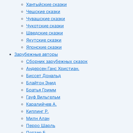
Хантыйские сказки
Чешские сказки
Чувашские сказки
Чукотские сказки
Шведские сказки
Якутские сказки
Японские сказки
Зарубежные авторы
Сборник зарубежных сказок
Андерсен Ганс Христиан.
Биссет Дональд
Блайтон Энид
Братья Гримм
Гауф Вильгельм
Каралийчев А.
Киплинг Р.
Милн Алан
Перро Шарль
Поттер Б.