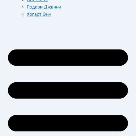
Родари Джанни
Хогарт Энн