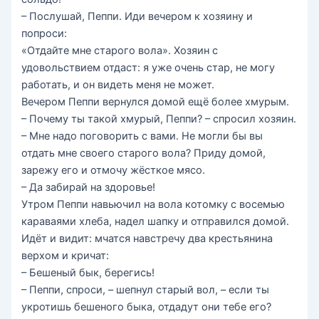
– Послушай, Пеппи. Иди вечером к хозяину и
попроси:
«Отдайте мне старого вола». Хозяин с
удовольствием отдаст: я уже очень стар, не могу
работать, и он видеть меня не может.
Вечером Пеппи вернулся домой ещё более хмурым.
– Почему ты такой хмурый, Пеппи? – спросил хозяин.
– Мне надо поговорить с вами. Не могли бы вы
отдать мне своего старого вола? Приду домой,
зарежу его и отмочу жёсткое мясо.
– Да забирай на здоровье!
Утром Пеппи навьючил на вола котомку с восемью
караваями хлеба, надел шапку и отправился домой.
Идёт и видит: мчатся навстречу два крестьянина
верхом и кричат:
– Бешеный бык, берегись!
– Пеппи, спроси, – шепнул старый вол, – если ты
укротишь бешеного быка, отдадут они тебе его?