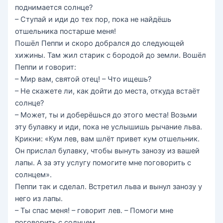
поднимается солнце?
– Ступай и иди до тех пор, пока не найдёшь
отшельника постарше меня!
Пошёл Пеппи и скоро добрался до следующей
хижины. Там жил старик с бородой до земли. Вошёл
Пеппи и говорит:
– Мир вам, святой отец! – Что ищешь?
– Не скажете ли, как дойти до места, откуда встаёт
солнце?
– Может, ты и доберёшься до этого места! Возьми
эту булавку и иди, пока не услышишь рычание льва.
Крикни: «Кум лев, вам шлёт привет кум отшельник.
Он прислал булавку, чтобы вынуть занозу из вашей
лапы. А за эту услугу помогите мне поговорить с
солнцем».
Пеппи так и сделал. Встретил льва и вынул занозу у
него из лапы.
– Ты спас меня! – говорит лев. – Помоги мне
поговорить с солнцем.