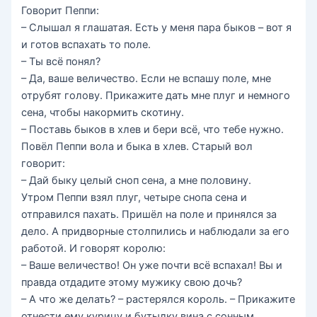
Говорит Пеппи:
– Слышал я глашатая. Есть у меня пара быков – вот я
и готов вспахать то поле.
– Ты всё понял?
– Да, ваше величество. Если не вспашу поле, мне
отрубят голову. Прикажите дать мне плуг и немного
сена, чтобы накормить скотину.
– Поставь быков в хлев и бери всё, что тебе нужно.
Повёл Пеппи вола и быка в хлев. Старый вол
говорит:
– Дай быку целый сноп сена, а мне половину.
Утром Пеппи взял плуг, четыре снопа сена и
отправился пахать. Пришёл на поле и принялся за
дело. А придворные столпились и наблюдали за его
работой. И говорят королю:
– Ваше величество! Он уже почти всё вспахал! Вы и
правда отдадите этому мужику свою дочь?
– А что же делать? – растерялся король. – Прикажите
отнести ему курицу и бутылку вина с сонным