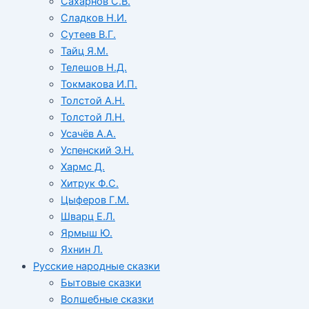
Сахарнов С.В.
Сладков Н.И.
Сутеев В.Г.
Тайц Я.М.
Телешов Н.Д.
Токмакова И.П.
Толстой А.Н.
Толстой Л.Н.
Усачёв А.А.
Успенский Э.Н.
Хармс Д.
Хитрук Ф.С.
Цыферов Г.М.
Шварц Е.Л.
Ярмыш Ю.
Яхнин Л.
Русские народные сказки
Бытовые сказки
Волшебные сказки