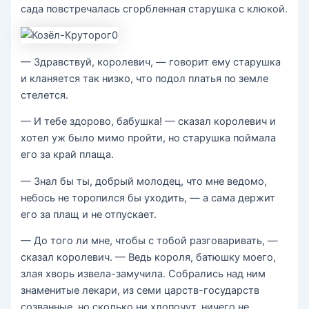
сада повстречалась сгорбленная старушка с клюкой.
— Здравствуй, королевич, — говорит ему старушка
и кланяется так низко, что подол платья по земле
стелется.
— И тебе здорово, бабушка! — сказал королевич и
хотел уж было мимо пройти, но старушка поймала
его за край плаща.
— Знал бы ты, добрый молодец, что мне ведомо,
небось не торопился бы уходить, — а сама держит
его за плащ и не отпускает.
— До того ли мне, чтобы с тобой разговаривать, —
сказал королевич. — Ведь короля, батюшку моего,
злая хворь извела-замучила. Собрались над ним
знаменитые лекари, из семи царств-государств
созванные, но сколько ни хлопочут, ничего не