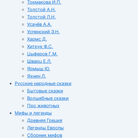
Токмакова И.П.
Толстой А.Н.
Толстой Л.Н.
Усачёв А.А.
Успенский Э.Н.
Хармс Д.
Хитрук Ф.С.
Цыферов Г.М.
Шварц Е.Л.
Ярмыш Ю.
Яхнин Л.
Русские народные сказки
Бытовые сказки
Волшебные сказки
Про животных
Мифы и легенды
Древняя Греция
Легенды Европы
Сборник мифов