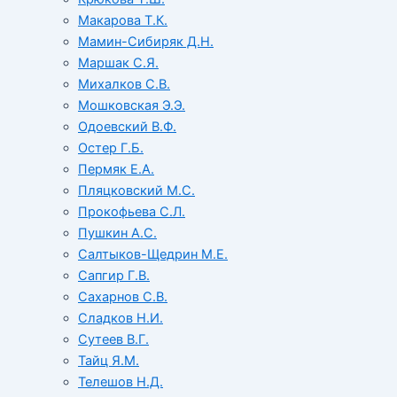
Макарова Т.К.
Мамин-Сибиряк Д.Н.
Маршак С.Я.
Михалков С.В.
Мошковская Э.Э.
Одоевский В.Ф.
Остер Г.Б.
Пермяк Е.А.
Пляцковский М.С.
Прокофьева С.Л.
Пушкин А.С.
Салтыков-Щедрин М.Е.
Сапгир Г.В.
Сахарнов С.В.
Сладков Н.И.
Сутеев В.Г.
Тайц Я.М.
Телешов Н.Д.