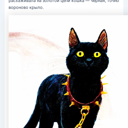
расхаживала на золотой цепи кошка — чёрная, точно
вороново крыло.