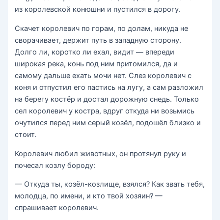
из королевской конюшни и пустился в дорогу.
Скачет королевич по горам, по долам, никуда не
сворачивает, держит путь в западную сторону.
Долго ли, коротко ли ехал, видит — впереди
широкая река, конь под ним притомился, да и
самому дальше ехать мочи нет. Слез королевич с
коня и отпустил его пастись на лугу, а сам разложил
на берегу костёр и достал дорожную снедь. Только
сел королевич у костра, вдруг откуда ни возьмись
очутился перед ним серый козёл, подошёл близко и
стоит.
Королевич любил животных, он протянул руку и
почесал козлу бороду:
— Откуда ты, козёл-козлище, взялся? Как звать тебя,
молодца, по имени, и кто твой хозяин? —
спрашивает королевич.