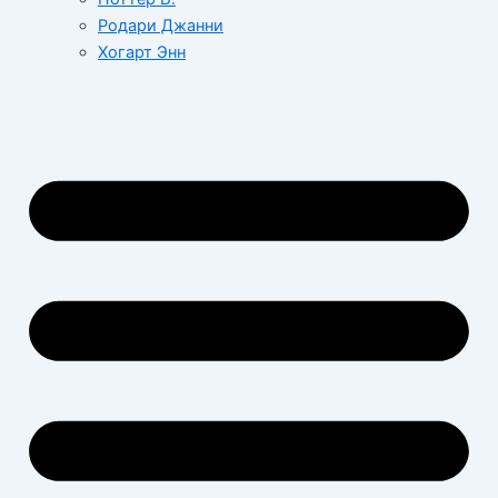
Родари Джанни
Хогарт Энн