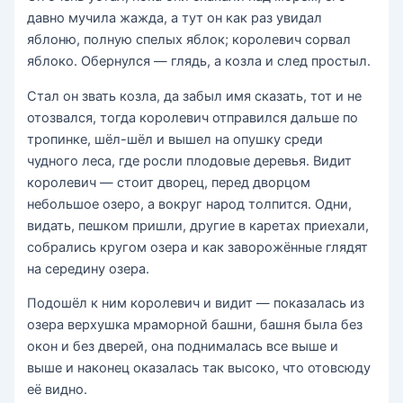
давно мучила жажда, а тут он как раз увидал
яблоню, полную спелых яблок; королевич сорвал
яблоко. Обернулся — глядь, а козла и след простыл.
Стал он звать козла, да забыл имя сказать, тот и не
отозвался, тогда королевич отправился дальше по
тропинке, шёл-шёл и вышел на опушку среди
чудного леса, где росли плодовые деревья. Видит
королевич — стоит дворец, перед дворцом
небольшое озеро, а вокруг народ толпится. Одни,
видать, пешком пришли, другие в каретах приехали,
собрались кругом озера и как заворожённые глядят
на середину озера.
Подошёл к ним королевич и видит — показалась из
озера верхушка мраморной башни, башня была без
окон и без дверей, она поднималась все выше и
выше и наконец оказалась так высоко, что отовсюду
её видно.