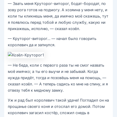
— Звать меня Круторог-виторог, бодат-бородат, по
зову рога готов на подмогу. А хозяина у меня нету, и
коли ты кликнешь меня, да имячко моё скажешь, тут
я появлюсь перед тобой и любую службу, какую ни
прикажешь, исполню, — сказал козёл.
— Круторог-виторог… — начал было говорить
королевич да и запнулся.
— Не беда, коли с первого раза ты не смог назвать
моё имячко; а ты его выучи и не забывай. Когда
нужда придёт, тогда и позовёшь меня на помощь, —
сказал козёл. — А теперь садись ко мне на спину, и я
отвезу тебя к медному замку.
Уж и рад был королевич такой удаче! Погладил он на
прощанье своего коня и отослал его домой. Потом
королевич загасил костёр, сложил снедь в