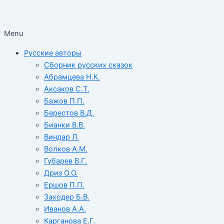
Menu
Русские авторы
Сборник русских сказок
Абрамцева Н.К.
Аксаков С.Т.
Бажов П.П.
Берестов В.Д.
Бианки В.В.
Виндар Л.
Волков А.М.
Губарев В.Г.
Дриз О.О.
Ершов П.П.
Заходер Б.В.
Иванов А.А.
Карганова Е.Г.