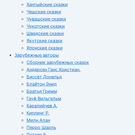
Хантыйские сказки
Чешские сказки
Чувашские сказки
Чукотские сказки
Шведские сказки
Якутские сказки
Японские сказки
Зарубежные авторы
Сборник зарубежных сказок
Андерсен Ганс Христиан.
Биссет Дональд
Блайтон Энид
Братья Гримм
Гауф Вильгельм
Каралийчев А.
Киплинг Р.
Милн Алан
Перро Шарль
Поттер Б.