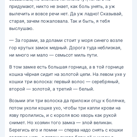
придумают, никто не знает, как боль унять, а уж
вылечить и вовсе речи нет. Да уж ладно! Сказывай,
старая, зачем пожаловала. Так и быть, я тебя
выслушаю.
— За горами, за долами стоит у моря синего возле
гор крутых замок медный. Дорога туда неблизкая,
ни много ни мало — семьсот миль пути.
В том замке есть большая горница, а в той горнице
кошка чёрная сидит на золотой цепи. На левом ухе у
кошки три волоска: первый волос — серебряный,
второй — золотой, а третий — белый.
Возьми эти три волоска да приложи отцу к болячке,
потом уколи кошке ухо, чтобы три капли крови на
язву пролились, и с короля всю хворь как рукой
снимет. Но хозяин того замка — злой великан.
Берегись его и помни — сперва надо снять с кошки