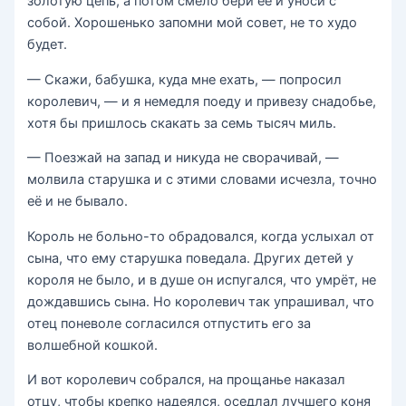
золотую цепь, а потом смело бери её и уноси с
собой. Хорошенько запомни мой совет, не то худо
будет.
— Скажи, бабушка, куда мне ехать, — попросил
королевич, — и я немедля поеду и привезу снадобье,
хотя бы пришлось скакать за семь тысяч миль.
— Поезжай на запад и никуда не сворачивай, —
молвила старушка и с этими словами исчезла, точно
её и не бывало.
Король не больно-то обрадовался, когда услыхал от
сына, что ему старушка поведала. Других детей у
короля не было, и в душе он испугался, что умрёт, не
дождавшись сына. Но королевич так упрашивал, что
отец поневоле согласился отпустить его за
волшебной кошкой.
И вот королевич собрался, на прощанье наказал
отцу, чтобы крепко надеялся, оседлал лучшего коня