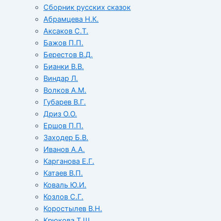
Сборник русских сказок
Абрамцева Н.К.
Аксаков С.Т.
Бажов П.П.
Берестов В.Д.
Бианки В.В.
Виндар Л.
Волков А.М.
Губарев В.Г.
Дриз О.О.
Ершов П.П.
Заходер Б.В.
Иванов А.А.
Карганова Е.Г.
Катаев В.П.
Коваль Ю.И.
Козлов С.Г.
Коростылев В.Н.
Крюкова Т.Ш.