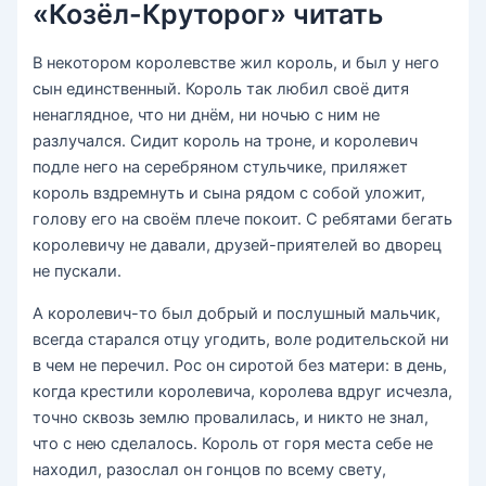
«Козёл-Круторог» читать
В некотором королевстве жил король, и был у него
сын единственный. Король так любил своё дитя
ненаглядное, что ни днём, ни ночью с ним не
разлучался. Сидит король на троне, и королевич
подле него на серебряном стульчике, приляжет
король вздремнуть и сына рядом с собой уложит,
голову его на своём плече покоит. С ребятами бегать
королевичу не давали, друзей-приятелей во дворец
не пускали.
А королевич-то был добрый и послушный мальчик,
всегда старался отцу угодить, воле родительской ни
в чем не перечил. Рос он сиротой без матери: в день,
когда крестили королевича, королева вдруг исчезла,
точно сквозь землю провалилась, и никто не знал,
что с нею сделалось. Король от горя места себе не
находил, разослал он гонцов по всему свету,