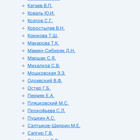
Катаев В.П.
Коваль Ю.И.
Козлов С.Г.
Коростылев В.Н.
Крюкова Т.Ш.
Макарова Т.К.
Мамин-Сибиряк Д.Н.
Маршак С.Я.
Михалков С.В.
Мошковская Э.Э.
Одоевский В.Ф.
Остер Г.Б.
Пермяк Е.А.
Пляцковский М.С.
Прокофьева С.Л.
Пушкин А.С.
Салтыков-Щедрин М.Е.
Сапгир Г.В.