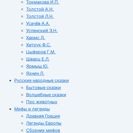
Токмакова И.П.
Толстой А.Н.
Толстой Л.Н.
Усачёв А.А.
Успенский Э.Н.
Хармс Д.
Хитрук Ф.С.
Цыферов Г.М.
Шварц Е.Л.
Ярмыш Ю.
Яхнин Л.
Русские народные сказки
Бытовые сказки
Волшебные сказки
Про животных
Мифы и легенды
Древняя Греция
Легенды Европы
Сборник мифов