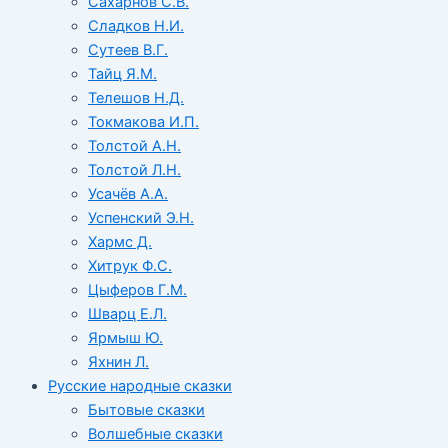
Сахарнов С.В.
Сладков Н.И.
Сутеев В.Г.
Тайц Я.М.
Телешов Н.Д.
Токмакова И.П.
Толстой А.Н.
Толстой Л.Н.
Усачёв А.А.
Успенский Э.Н.
Хармс Д.
Хитрук Ф.С.
Цыферов Г.М.
Шварц Е.Л.
Ярмыш Ю.
Яхнин Л.
Русские народные сказки
Бытовые сказки
Волшебные сказки