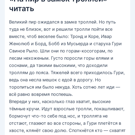
читать
Великий пир ожидался в замке троллей. Но путь
туда не близок, вот и решили тролли пойти все
вместе, чтоб веселее было: Тронд и Коре, Ивар
Женолюб и Борд, Бобб из Мусьерда и старуха Гури
Свиное Рыло. Шли они по горам-косогорам, по
лесам нехоженым. Густо поросли горы елями и
соснами, да такими высокими, что доходили
троллям до пояса. Тяжелей всего приходилось Гури,
ведь она несла мешок с едой в дорогу. Но
торопиться им было некуда. Хоть сотню лет иди —
всё равно вовремя поспеешь.
Впереди у них, насколько глаз хватит, высокие
тёмные кручи. Идут взрослые тролли, покашливают,
бормочут что-то себе под нос, и троллята не
отстают, глазеют во все стороны, а Гури плетётся в
хвосте, клянёт свою долю. Споткнётся кто — схватят