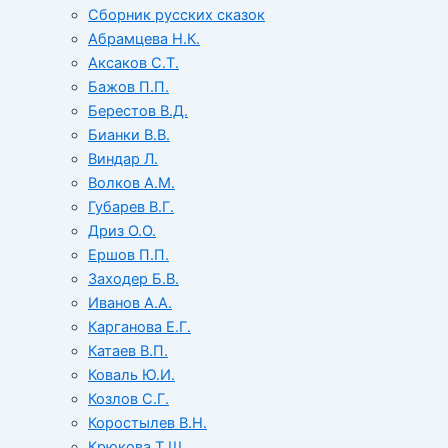
Сборник русских сказок
Абрамцева Н.К.
Аксаков С.Т.
Бажов П.П.
Берестов В.Д.
Бианки В.В.
Виндар Л.
Волков А.М.
Губарев В.Г.
Дриз О.О.
Ершов П.П.
Заходер Б.В.
Иванов А.А.
Карганова Е.Г.
Катаев В.П.
Коваль Ю.И.
Козлов С.Г.
Коростылев В.Н.
Крюкова Т.Ш.