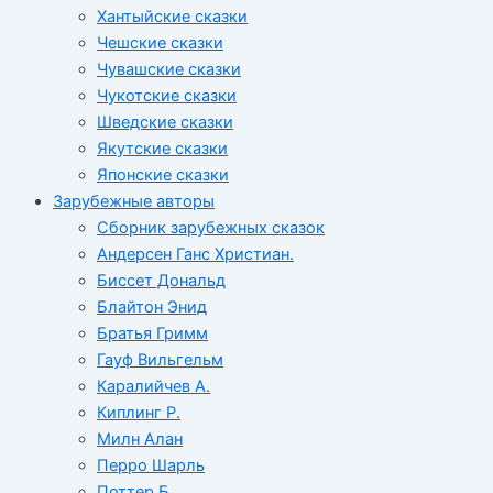
Хантыйские сказки
Чешские сказки
Чувашские сказки
Чукотские сказки
Шведские сказки
Якутские сказки
Японские сказки
Зарубежные авторы
Сборник зарубежных сказок
Андерсен Ганс Христиан.
Биссет Дональд
Блайтон Энид
Братья Гримм
Гауф Вильгельм
Каралийчев А.
Киплинг Р.
Милн Алан
Перро Шарль
Поттер Б.