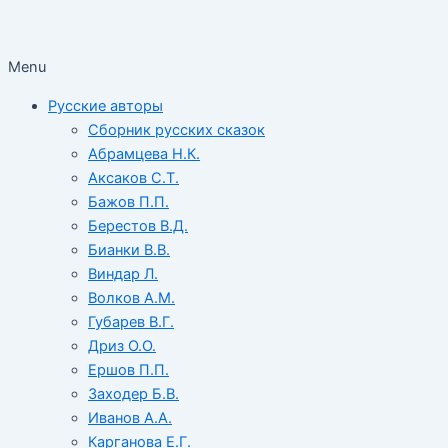
Menu
Русские авторы
Сборник русских сказок
Абрамцева Н.К.
Аксаков С.Т.
Бажов П.П.
Берестов В.Д.
Бианки В.В.
Виндар Л.
Волков А.М.
Губарев В.Г.
Дриз О.О.
Ершов П.П.
Заходер Б.В.
Иванов А.А.
Карганова Е.Г.