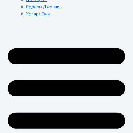
Родари Джанни
Хогарт Энн