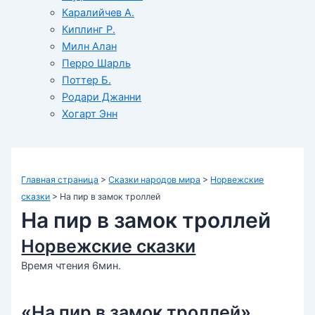
Каралийчев А.
Киплинг Р.
Милн Алан
Перро Шарль
Поттер Б.
Родари Джанни
Хогарт Энн
Главная страница
>
Сказки народов мира
>
Норвежские
сказки
>
На пир в замок троллей
На пир в замок троллей
Норвежские сказки
Время чтения 6мин.
«На пир в замок троллей»