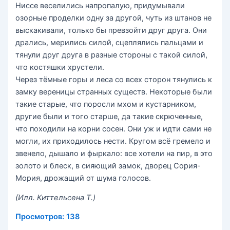
Ниссе веселились напропалую, придумывали
озорные проделки одну за другой, чуть из штанов не
выскакивали, только бы превзойти друг друга. Они
дрались, мерились силой, сцеплялись пальцами и
тянули друг друга в разные стороны с такой силой,
что костяшки хрустели.
Через тёмные горы и леса со всех сторон тянулись к
замку вереницы странных существ. Некоторые были
такие старые, что поросли мхом и кустарником,
другие были и того старше, да такие скрюченные,
что походили на корни сосен. Они уж и идти сами не
могли, их приходилось нести. Кругом всё гремело и
звенело, дышало и фыркало: все хотели на пир, в это
золото и блеск, в сияющий замок, дворец Сория-
Мория, дрожащий от шума голосов.
(Илл. Киттельсена Т.)
Просмотров:
138