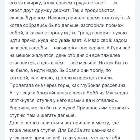
его за шкирку, а как совсем трудно станет — за
хвост друг дружку держат. Так и продираются
сквозь бурелом. Наконец пришло время отдохнуть. А
когда собрались было дальше, заспорили промеж
собой, в какую сторону идти. Тронд говорит: нужно
идти прямо, куда нос указывает. А Ивар своё: задом
наперёд надо бы — навыворот оно вернее. А Гури всё
на мешок жалуется: день ото дня он всё тяжелее
становится, а еды в нём — всё меньше. Но как бы то
ни было, а идти надо. Выбрали они тропу, по
которой, как видно, тролли и прежде ходили.
Пролегала она через горы, как глубокая расселина.
А тут ещё в ближайшем же леске Бобб из Мусьерда
споткнулся, ступня у него возьми да и отвались.
Впрочем, могло быть и хуже! Пришлось им оставить
ступню там и шагать дальше.
Долго-долго шли они и вот пришли к месту, где
тоже лежала ступня. Для Бобба это как-никак
утешение: приятно всё-таки узнать, что не у тебя