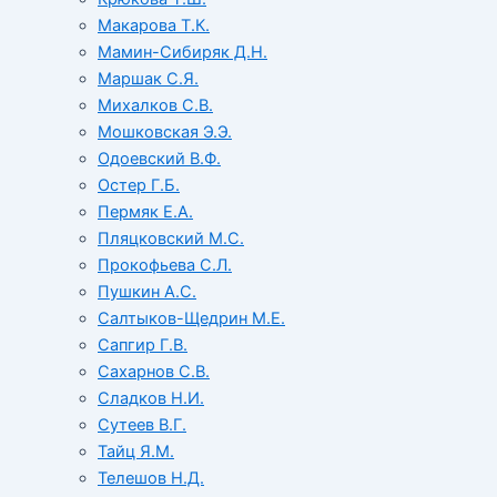
Макарова Т.К.
Мамин-Сибиряк Д.Н.
Маршак С.Я.
Михалков С.В.
Мошковская Э.Э.
Одоевский В.Ф.
Остер Г.Б.
Пермяк Е.А.
Пляцковский М.С.
Прокофьева С.Л.
Пушкин А.С.
Салтыков-Щедрин М.Е.
Сапгир Г.В.
Сахарнов С.В.
Сладков Н.И.
Сутеев В.Г.
Тайц Я.М.
Телешов Н.Д.