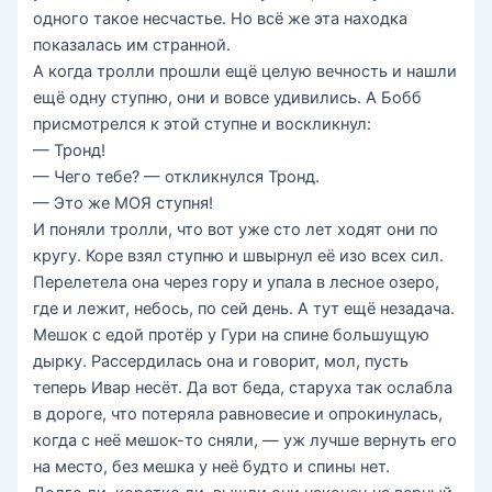
одного такое несчастье. Но всё же эта находка
показалась им странной.
А когда тролли прошли ещё целую вечность и нашли
ещё одну ступню, они и вовсе удивились. А Бобб
присмотрелся к этой ступне и воскликнул:
— Тронд!
— Чего тебе? — откликнулся Тронд.
— Это же МОЯ ступня!
И поняли тролли, что вот уже сто лет ходят они по
кругу. Коре взял ступню и швырнул её изо всех сил.
Перелетела она через гору и упала в лесное озеро,
где и лежит, небось, по сей день. А тут ещё незадача.
Мешок с едой протёр у Гури на спине большущую
дырку. Рассердилась она и говорит, мол, пусть
теперь Ивар несёт. Да вот беда, старуха так ослабла
в дороге, что потеряла равновесие и опрокинулась,
когда с неё мешок-то сняли, — уж лучше вернуть его
на место, без мешка у неё будто и спины нет.