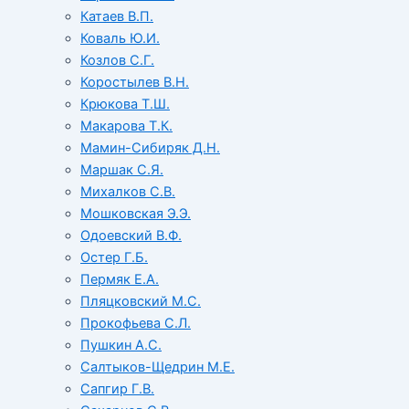
Катаев В.П.
Коваль Ю.И.
Козлов С.Г.
Коростылев В.Н.
Крюкова Т.Ш.
Макарова Т.К.
Мамин-Сибиряк Д.Н.
Маршак С.Я.
Михалков С.В.
Мошковская Э.Э.
Одоевский В.Ф.
Остер Г.Б.
Пермяк Е.А.
Пляцковский М.С.
Прокофьева С.Л.
Пушкин А.С.
Салтыков-Щедрин М.Е.
Сапгир Г.В.