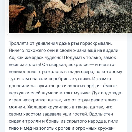
Троллята от удивления даже рты пораскрывали.
Ничего похожего они в своей жизни ещё не видели.
Ах, как же здесь чудесно! Подумать только, замок
весь из золота! Он сверкал, искрился — и всё это
великолепие отражалось в глади озера, по которому
тут и там плавали серебряные уточки. Из замка
доносились звуки танцев и золотых арф, и тёмные
верхушки елей шумели в такт музыке. Дух водопада
играл на скрипке, да так, что от струн разлетались
молнии. Хюльдра кружилась в танце, да так, что
своим хвостом задевала уши гостей. Вдоль стен
сидели тролли и бонды из скрытого народца, пили
пиво и мёд из золотых рогов и огромных кружек.