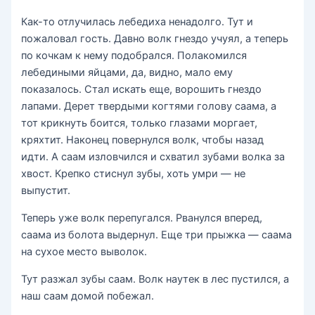
Как-то отлучилась лебедиха ненадолго. Тут и
пожаловал гость. Давно волк гнездо учуял, а теперь
по кочкам к нему подобрался. Полакомился
лебедиными яйцами, да, видно, мало ему
показалось. Стал искать еще, ворошить гнездо
лапами. Дерет твердыми когтями голову саама, а
тот крикнуть боится, только глазами моргает,
кряхтит. Наконец повернулся волк, чтобы назад
идти. А саам изловчился и схватил зубами волка за
хвост. Крепко стиснул зубы, хоть умри — не
выпустит.
Теперь уже волк перепугался. Рванулся вперед,
саама из болота выдернул. Еще три прыжка — саама
на сухое место выволок.
Тут разжал зубы саам. Волк наутек в лес пустился, а
наш саам домой побежал.