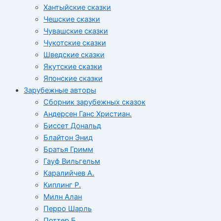
Хантыйские сказки
Чешские сказки
Чувашские сказки
Чукотские сказки
Шведские сказки
Якутские сказки
Японские сказки
Зарубежные авторы
Сборник зарубежных сказок
Андерсен Ганс Христиан.
Биссет Дональд
Блайтон Энид
Братья Гримм
Гауф Вильгельм
Каралийчев А.
Киплинг Р.
Милн Алан
Перро Шарль
Поттер Б.