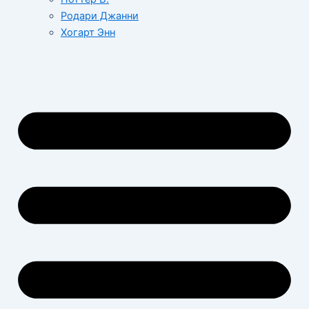
Родари Джанни
Хогарт Энн