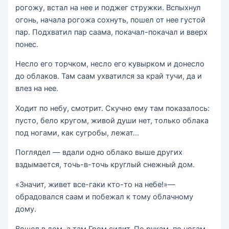
рогожу, встал на нее и поджег стружки. Вспыхнул
огонь, начала рогожа сохнуть, пошел от нее густой
пар. Подхватил пар саама, покачал-покачал и вверх
понес.
Несло его торчком, несло его кувырком и донесло
до облаков. Там саам ухватился за край тучи, да и
влез на нее.
Ходит по небу, смотрит. Скучно ему там показалось:
пусто, бело кругом, живой души нет, только облака
под ногами, как сугробы, лежат…
Поглядел — вдали одно облако выше других
вздымается, точь-в-точь круглый снежный дом.
«Значит, живет все-гаки кто-то на небе!»—
обрадовался саам и побежал к тому облачному
дому.
Вошел в дом, а там Гром сидит. По рукам, по ногам