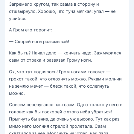
Загремело кругом, так саама в сторону и
отшвырнуло. Хорошо, что туча мягкая: упал — не
ушибся.
А Гром его торопит:
— Скорей ноги развязывай!
Как быть? Начал дело — кончать надо. Зажмурился
саам от страха и развязал Грому ноги.
Ох, что тут поднялось! Гром ногами топочет —
грохот такой, что оглохнуть можно. Руками молнии
на землю мечет — блеск такой, что ослепнуть
можно.
Совсем перепугался наш саам. Одно только у него в
голове: как бы поскорей с этого неба убраться!
Прыгнуть бы вниз, да очень уж высоко. Тут как раз
мимо него молния стрелой пролетала. Саам
схватился за нее. Моргнуть не успел, как пала