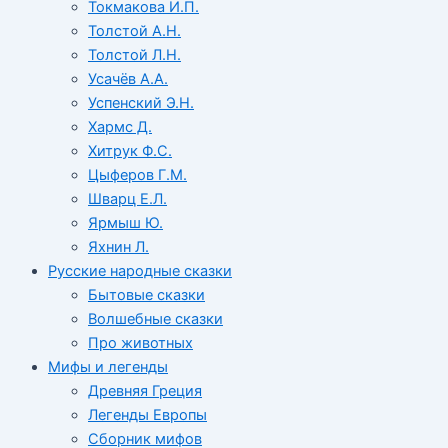
Токмакова И.П.
Толстой А.Н.
Толстой Л.Н.
Усачёв А.А.
Успенский Э.Н.
Хармс Д.
Хитрук Ф.С.
Цыферов Г.М.
Шварц Е.Л.
Ярмыш Ю.
Яхнин Л.
Русские народные сказки
Бытовые сказки
Волшебные сказки
Про животных
Мифы и легенды
Древняя Греция
Легенды Европы
Сборник мифов