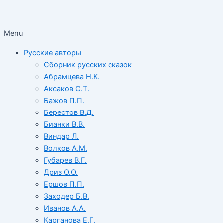
Menu
Русские авторы
Сборник русских сказок
Абрамцева Н.К.
Аксаков С.Т.
Бажов П.П.
Берестов В.Д.
Бианки В.В.
Виндар Л.
Волков А.М.
Губарев В.Г.
Дриз О.О.
Ершов П.П.
Заходер Б.В.
Иванов А.А.
Карганова Е.Г.