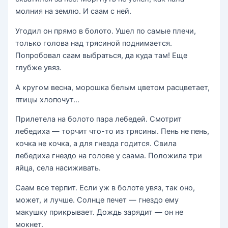
молния на землю. И саам с ней.
Угодил он прямо в болото. Ушел по самые плечи,
только голова над трясиной поднимается.
Попробовал саам выбраться, да куда там! Еще
глубже увяз.
А кругом весна, морошка белым цветом расцветает,
птицы хлопочут…
Прилетела на болото пара лебедей. Смотрит
лебедиха — торчит что-то из трясины. Пень не пень,
кочка не кочка, а для гнезда годится. Свила
лебедиха гнездо на голове у саама. Положила три
яйца, села насиживать.
Саам все терпит. Если уж в болоте увяз, так оно,
может, и лучше. Солнце печет — гнездо ему
макушку прикрывает. Дождь зарядит — он не
мокнет.