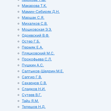
Макарова Т.К.
Мамин-Сибиряк Д.Н.
Маршак С.Я.
Михалков С.В.
Мошковская Э.Э.
Одоевский В.Ф.
Остер Г.Б.
Пермяк Е.А.
Пляцковский М.С.
Прокофьева С.Л.
Пушкин А.С.
Салтыков-Щедрин М.Е.
Сапгир Г.В.
Сахарнов С.В.
Сладков Н.И.
Сутеев В.Г.
Тайц Я.М.
Телешов Н.Д.