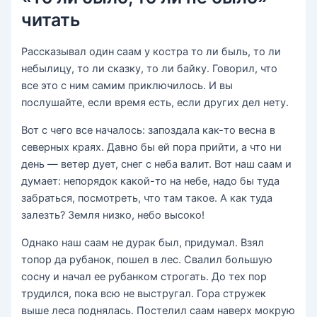
читать
Рассказывал один саам у костра то ли быль, то ли
небылицу, то ли сказку, то ли байку. Говорил, что
все это с ним самим приключилось. И вы
послушайте, если время есть, если других дел нету.
Вот с чего все началось: запоздала как-то весна в
северных краях. Давно бы ей пора прийти, а что ни
день — ветер дует, снег с неба валит. Вот наш саам и
думает: непорядок какой-то на небе, надо бы туда
забраться, посмотреть, что там такое. А как туда
залезть? Земля низко, небо высоко!
Однако наш саам не дурак был, придумал. Взял
топор да рубанок, пошел в лес. Свалил большую
сосну и начал ее рубанком строгать. До тех пор
трудился, пока всю не выстругал. Гора стружек
выше леса поднялась. Постелил саам наверх мокрую