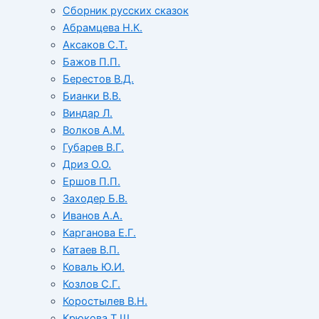
Сборник русских сказок
Абрамцева Н.К.
Аксаков С.Т.
Бажов П.П.
Берестов В.Д.
Бианки В.В.
Виндар Л.
Волков А.М.
Губарев В.Г.
Дриз О.О.
Ершов П.П.
Заходер Б.В.
Иванов А.А.
Карганова Е.Г.
Катаев В.П.
Коваль Ю.И.
Козлов С.Г.
Коростылев В.Н.
Крюкова Т.Ш.