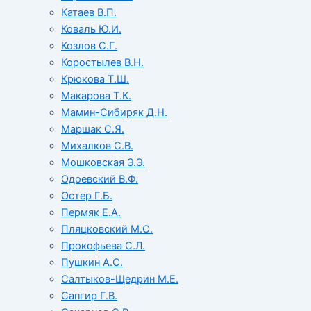
Катаев В.П.
Коваль Ю.И.
Козлов С.Г.
Коростылев В.Н.
Крюкова Т.Ш.
Макарова Т.К.
Мамин-Сибиряк Д.Н.
Маршак С.Я.
Михалков С.В.
Мошковская Э.Э.
Одоевский В.Ф.
Остер Г.Б.
Пермяк Е.А.
Пляцковский М.С.
Прокофьева С.Л.
Пушкин А.С.
Салтыков-Щедрин М.Е.
Сапгир Г.В.