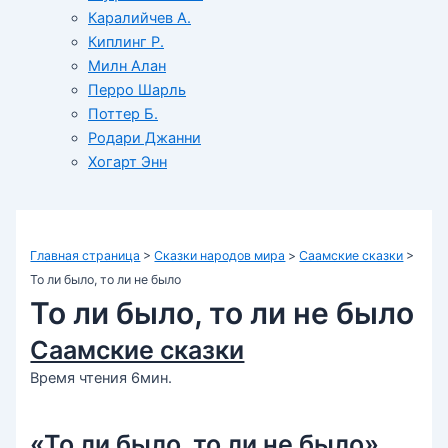
Каралийчев А.
Киплинг Р.
Милн Алан
Перро Шарль
Поттер Б.
Родари Джанни
Хогарт Энн
Главная страница
>
Сказки народов мира
>
Cаамские сказки
>
То ли было, то ли не было
То ли было, то ли не было
Cаамские сказки
Время чтения 6мин.
«То ли было, то ли не было»