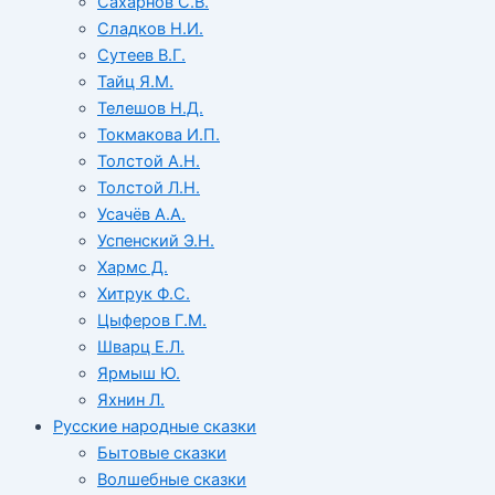
Сахарнов С.В.
Сладков Н.И.
Сутеев В.Г.
Тайц Я.М.
Телешов Н.Д.
Токмакова И.П.
Толстой А.Н.
Толстой Л.Н.
Усачёв А.А.
Успенский Э.Н.
Хармс Д.
Хитрук Ф.С.
Цыферов Г.М.
Шварц Е.Л.
Ярмыш Ю.
Яхнин Л.
Русские народные сказки
Бытовые сказки
Волшебные сказки