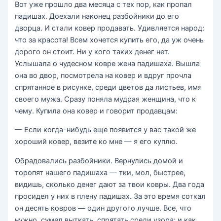
Вот уже прошло два месяца с тех пор, как пропал
падишах. Доехали наконец разбойники до его
дворца. И стали ковер продавать. Удивляется народ:
что за красота! Всем хочется купить его, да уж очень
дорого он стоит. Ни у кого таких денег нет.
Услышала о чудесном ковре жена падишаха. Вышла
она во двор, посмотрела на ковер и вдруг прочла
спрятанное в рисунке, среди цветов да листьев, имя
своего мужа. Сразу поняла мудрая женщина, что к
чему. Купила она ковер и говорит продавцам:
— Если когда-нибудь еще появится у вас такой же
хороший ковер, везите ко мне — я его куплю.
Обрадовались разбойники. Вернулись домой и
торопят нашего падишаха — тки, мол, быстрее,
видишь, сколько денег дают за твои ковры. Два года
просидел у них в плену падишах. За это время соткал
он десять ковров — один другого лучше. Все, что
нужно, сумел выткать, спрятать среди узора: и как