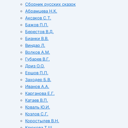
Сборник русских сказок
Абрамцева Н.К.
Аксаков С.Т.
Бажов П.П.
Берестов В.Д.
Бианки В.В.
Виндар Л.
Волков А.М.
Губарев В.Г.
Дриз О.О.
Ершов П.П.
Заходер Б.В.
Иванов А.А.
Карганова Е.Г.
Катаев В.П.
Коваль Ю.И.
Козлов С.Г.
Коростылев В.Н.
Крюкова Т.Ш.