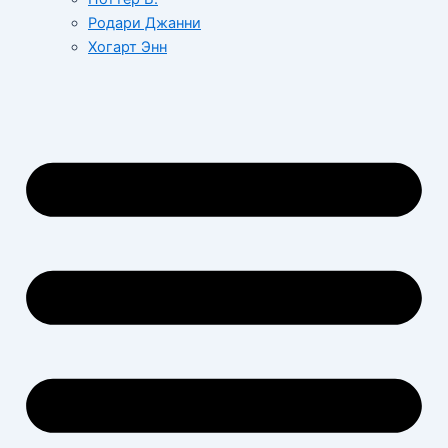
Родари Джанни
Хогарт Энн