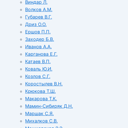
Виндар Л.
Волков А.М.
Губарев В.Г.
Дриз О.О.
Ершов П.П.
Заходер Б.В.
Иванов А.А.
Карганова Е.Г.
Катаев В.П.
Коваль Ю.И.
Козлов С.Г.
Коростылев В.Н.
Крюкова Т.Ш.
Макарова Т.К.
Мамин-Сибиряк Д.Н.
Маршак С.Я.
Михалков С.В.