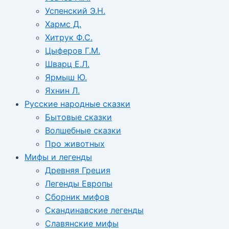
Успенский Э.Н.
Хармс Д.
Хитрук Ф.С.
Цыферов Г.М.
Шварц Е.Л.
Ярмыш Ю.
Яхнин Л.
Русские народные сказки
Бытовые сказки
Волшебные сказки
Про животных
Мифы и легенды
Древняя Греция
Легенды Европы
Сборник мифов
Скандинавские легенды
Славянские мифы