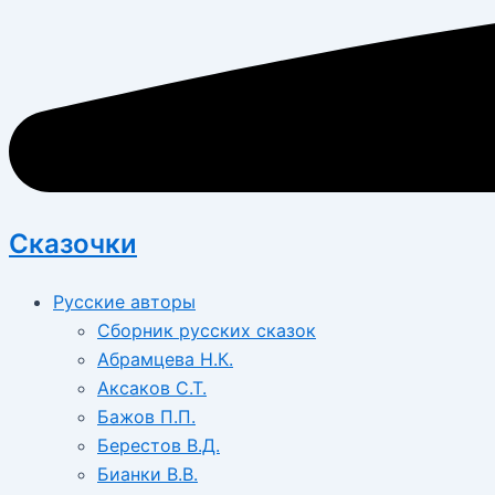
Сказочки
Русские авторы
Сборник русских сказок
Абрамцева Н.К.
Аксаков С.Т.
Бажов П.П.
Берестов В.Д.
Бианки В.В.