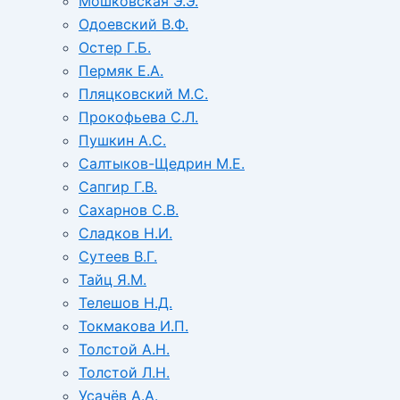
Мошковская Э.Э.
Одоевский В.Ф.
Остер Г.Б.
Пермяк Е.А.
Пляцковский М.С.
Прокофьева С.Л.
Пушкин А.С.
Салтыков-Щедрин М.Е.
Сапгир Г.В.
Сахарнов С.В.
Сладков Н.И.
Сутеев В.Г.
Тайц Я.М.
Телешов Н.Д.
Токмакова И.П.
Толстой А.Н.
Толстой Л.Н.
Усачёв А.А.