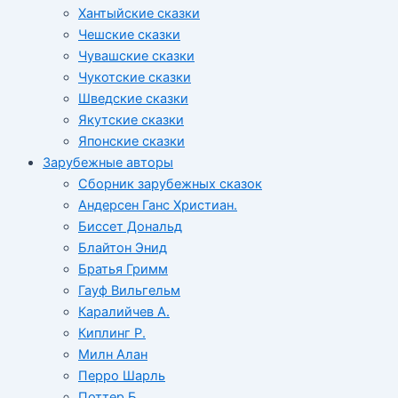
Хантыйские сказки
Чешские сказки
Чувашские сказки
Чукотские сказки
Шведские сказки
Якутские сказки
Японские сказки
Зарубежные авторы
Сборник зарубежных сказок
Андерсен Ганс Христиан.
Биссет Дональд
Блайтон Энид
Братья Гримм
Гауф Вильгельм
Каралийчев А.
Киплинг Р.
Милн Алан
Перро Шарль
Поттер Б.