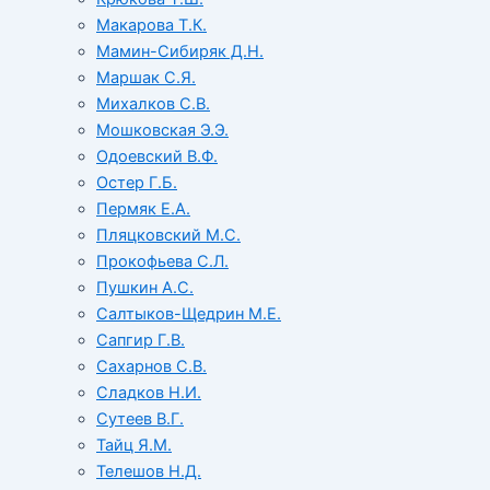
Макарова Т.К.
Мамин-Сибиряк Д.Н.
Маршак С.Я.
Михалков С.В.
Мошковская Э.Э.
Одоевский В.Ф.
Остер Г.Б.
Пермяк Е.А.
Пляцковский М.С.
Прокофьева С.Л.
Пушкин А.С.
Салтыков-Щедрин М.Е.
Сапгир Г.В.
Сахарнов С.В.
Сладков Н.И.
Сутеев В.Г.
Тайц Я.М.
Телешов Н.Д.