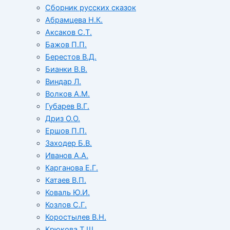
Сборник русских сказок
Абрамцева Н.К.
Аксаков С.Т.
Бажов П.П.
Берестов В.Д.
Бианки В.В.
Виндар Л.
Волков А.М.
Губарев В.Г.
Дриз О.О.
Ершов П.П.
Заходер Б.В.
Иванов А.А.
Карганова Е.Г.
Катаев В.П.
Коваль Ю.И.
Козлов С.Г.
Коростылев В.Н.
Крюкова Т.Ш.