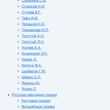
Сахарнов С.В.
Сладков Н.И.
Сутеев В.Г.
Тайц Я.М.
Телешов Н.Д.
Токмакова И.П.
Толстой А.Н.
Толстой Л.Н.
Усачёв А.А.
Успенский Э.Н.
Хармс Д.
Хитрук Ф.С.
Цыферов Г.М.
Шварц Е.Л.
Ярмыш Ю.
Яхнин Л.
Русские народные сказки
Бытовые сказки
Волшебные сказки