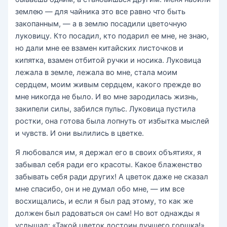
землею — для чайника это все равно что быть
закопанным, — а в землю посадили цветочную
луковицу. Кто посадил, кто подарил ее мне, не знаю,
но дали мне ее взамен китайских листочков и
кипятка, взамен отбитой ручки и носика. Луковица
лежала в земле, лежала во мне, стала моим
сердцем, моим живым сердцем, какого прежде во
мне никогда не было. И во мне зародилась жизнь,
закипели силы, забился пульс. Луковица пустила
ростки, она готова была лопнуть от избытка мыслей
и чувств. И они вылились в цветке.
Я любовался им, я держал его в своих объятиях, я
забывал себя ради его красоты. Какое блаженство
забывать себя ради других! А цветок даже не сказал
мне спасибо, он и не думал обо мне, — им все
восхищались, и если я был рад этому, то как же
должен был радоваться он сам! Но вот однажды я
услышал: «Такой цветок достоин лучшего горшка!»