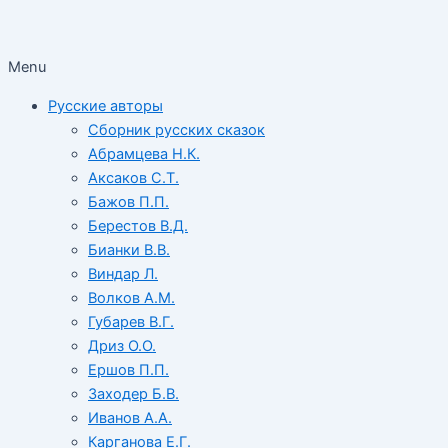
Menu
Русские авторы
Сборник русских сказок
Абрамцева Н.К.
Аксаков С.Т.
Бажов П.П.
Берестов В.Д.
Бианки В.В.
Виндар Л.
Волков А.М.
Губарев В.Г.
Дриз О.О.
Ершов П.П.
Заходер Б.В.
Иванов А.А.
Карганова Е.Г.