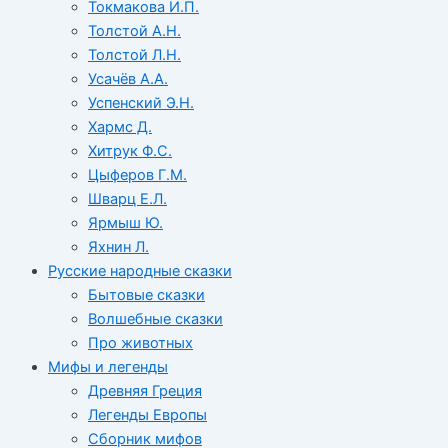
Токмакова И.П.
Толстой А.Н.
Толстой Л.Н.
Усачёв А.А.
Успенский Э.Н.
Хармс Д.
Хитрук Ф.С.
Цыферов Г.М.
Шварц Е.Л.
Ярмыш Ю.
Яхнин Л.
Русские народные сказки
Бытовые сказки
Волшебные сказки
Про животных
Мифы и легенды
Древняя Греция
Легенды Европы
Сборник мифов