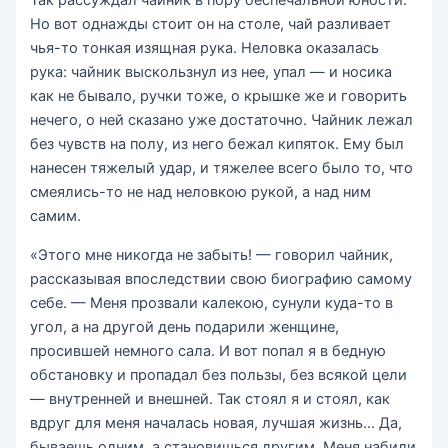
Так рассуждал чайник в пору беспечальной юности.
Но вот однажды стоит он на столе, чай разливает
чья-то тонкая изящная рука. Неловка оказалась
рука: чайник выскользнул из нее, упал — и носика
как не бывало, ручки тоже, о крышке же и говорить
нечего, о ней сказано уже достаточно. Чайник лежал
без чувств на полу, из него бежал кипяток. Ему был
нанесен тяжелый удар, и тяжелее всего было то, что
смеялись-то не над неловкою рукой, а над ним
самим.
«Этого мне никогда не забыть! — говорил чайник,
рассказывая впоследствии свою биографию самому
себе. — Меня прозвали калекою, сунули куда-то в
угол, а на другой день подарили женщине,
просившей немного сала. И вот попал я в бедную
обстановку и пропадал без пользы, без всякой цели
— внутренней и внешней. Так стоял я и стоял, как
вдруг для меня началась новая, лучшая жизнь… Да,
бываешь одним, а становишься другим. Меня набили