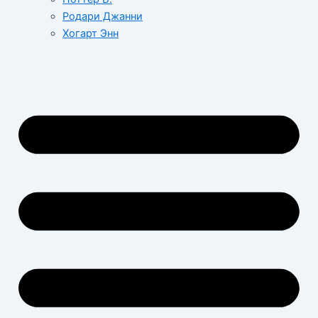
Родари Джанни
Хогарт Энн