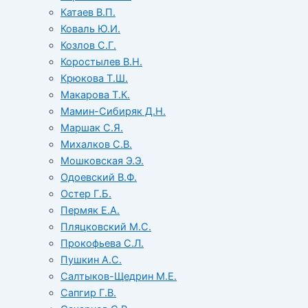
Катаев В.П.
Коваль Ю.И.
Козлов С.Г.
Коростылев В.Н.
Крюкова Т.Ш.
Макарова Т.К.
Мамин-Сибиряк Д.Н.
Маршак С.Я.
Михалков С.В.
Мошковская Э.Э.
Одоевский В.Ф.
Остер Г.Б.
Пермяк Е.А.
Пляцковский М.С.
Прокофьева С.Л.
Пушкин А.С.
Салтыков-Щедрин М.Е.
Сапгир Г.В.