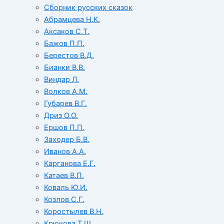
Сборник русских сказок
Абрамцева Н.К.
Аксаков С.Т.
Бажов П.П.
Берестов В.Д.
Бианки В.В.
Виндар Л.
Волков А.М.
Губарев В.Г.
Дриз О.О.
Ершов П.П.
Заходер Б.В.
Иванов А.А.
Карганова Е.Г.
Катаев В.П.
Коваль Ю.И.
Козлов С.Г.
Коростылев В.Н.
Крюкова Т.Ш.