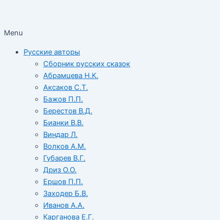
Menu
Русские авторы
Сборник русских сказок
Абрамцева Н.К.
Аксаков С.Т.
Бажов П.П.
Берестов В.Д.
Бианки В.В.
Виндар Л.
Волков А.М.
Губарев В.Г.
Дриз О.О.
Ершов П.П.
Заходер Б.В.
Иванов А.А.
Карганова Е.Г.