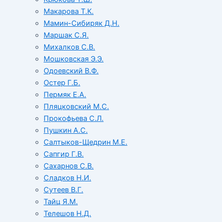
Макарова Т.К.
Мамин-Сибиряк Д.Н.
Маршак С.Я.
Михалков С.В.
Мошковская Э.Э.
Одоевский В.Ф.
Остер Г.Б.
Пермяк Е.А.
Пляцковский М.С.
Прокофьева С.Л.
Пушкин А.С.
Салтыков-Щедрин М.Е.
Сапгир Г.В.
Сахарнов С.В.
Сладков Н.И.
Сутеев В.Г.
Тайц Я.М.
Телешов Н.Д.