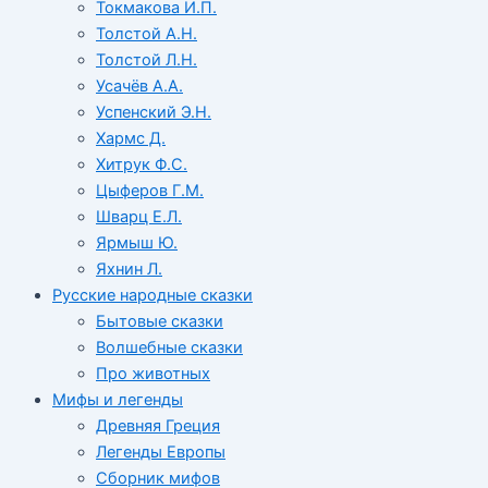
Токмакова И.П.
Толстой А.Н.
Толстой Л.Н.
Усачёв А.А.
Успенский Э.Н.
Хармс Д.
Хитрук Ф.С.
Цыферов Г.М.
Шварц Е.Л.
Ярмыш Ю.
Яхнин Л.
Русские народные сказки
Бытовые сказки
Волшебные сказки
Про животных
Мифы и легенды
Древняя Греция
Легенды Европы
Сборник мифов