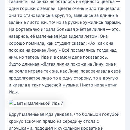
гиацинты; на окнах не осталось ни единого цветка —
одни горшки с землёй. Цветы очень мило танцевали:
они то становились в круг, то, взявшись за длинные
зелёные листочки, точно за руки, кружились парами.
На фортепьяно играла большая жёлтая лилия — это,
наверное, её маленькая Ида видела летом! Она
хорошо помнила, как студент сказал: «Ах, как она
похожа на фрекен Лину!» Всё посмеялись тогда над
ним, но теперь Иде и в самом деле показалось,
будто длинная жёлтая лилия похожа на Лину; она и
на рояле играла так же, как Лина: поворачивала своё
продолговатое лицо то в одну сторону, то в другую
и кивала в такт чудесной музыке. Никто не заметил
Иды.
Вдруг маленькая Ида увидала, что большой голубой
крокус вскочил прямо на середину стола с
игрушками, подошёл к кукольной кроватке и