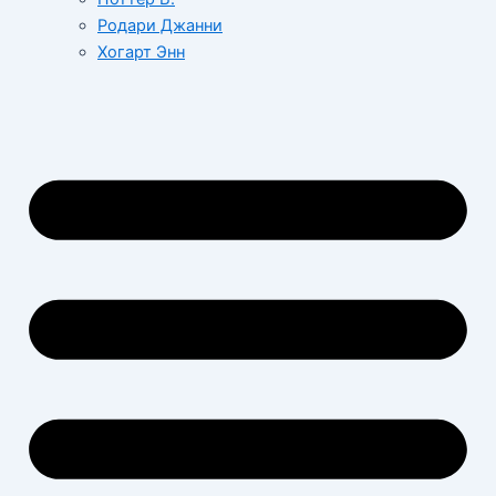
Родари Джанни
Хогарт Энн