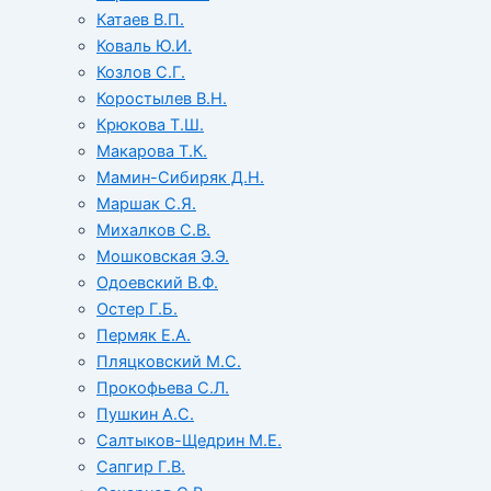
Катаев В.П.
Коваль Ю.И.
Козлов С.Г.
Коростылев В.Н.
Крюкова Т.Ш.
Макарова Т.К.
Мамин-Сибиряк Д.Н.
Маршак С.Я.
Михалков С.В.
Мошковская Э.Э.
Одоевский В.Ф.
Остер Г.Б.
Пермяк Е.А.
Пляцковский М.С.
Прокофьева С.Л.
Пушкин А.С.
Салтыков-Щедрин М.Е.
Сапгир Г.В.