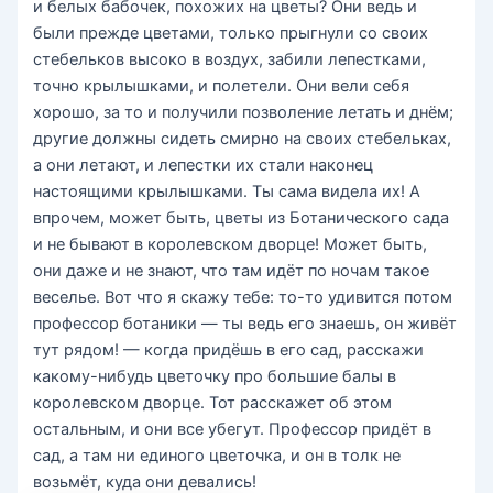
и белых бабочек, похожих на цветы? Они ведь и
были прежде цветами, только прыгнули со своих
стебельков высоко в воздух, забили лепестками,
точно крылышками, и полетели. Они вели себя
хорошо, за то и получили позволение летать и днём;
другие должны сидеть смирно на своих стебельках,
а они летают, и лепестки их стали наконец
настоящими крылышками. Ты сама видела их! А
впрочем, может быть, цветы из Ботанического сада
и не бывают в королевском дворце! Может быть,
они даже и не знают, что там идёт по ночам такое
веселье. Вот что я скажу тебе: то-то удивится потом
профессор ботаники — ты ведь его знаешь, он живёт
тут рядом! — когда придёшь в его сад, расскажи
какому-нибудь цветочку про большие балы в
королевском дворце. Тот расскажет об этом
остальным, и они все убегут. Профессор придёт в
сад, а там ни единого цветочка, и он в толк не
возьмёт, куда они девались!