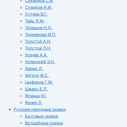
Сахарнов С.В.
Сладков Н.И.
Сутеев В.Г.
Тайц Я.М.
Телешов Н.Д.
Токмакова И.П.
Толстой А.Н.
Толстой Л.Н.
Усачёв А.А.
Успенский Э.Н.
Хармс Д.
Хитрук Ф.С.
Цыферов Г.М.
Шварц Е.Л.
Ярмыш Ю.
Яхнин Л.
Русские народные сказки
Бытовые сказки
Волшебные сказки