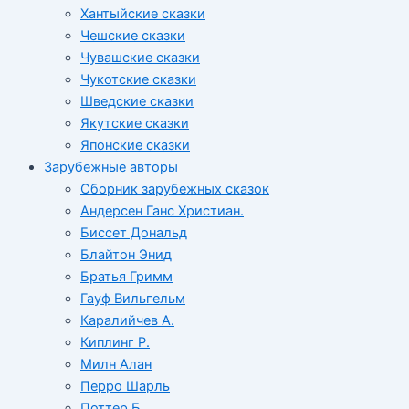
Хантыйские сказки
Чешские сказки
Чувашские сказки
Чукотские сказки
Шведские сказки
Якутские сказки
Японские сказки
Зарубежные авторы
Сборник зарубежных сказок
Андерсен Ганс Христиан.
Биссет Дональд
Блайтон Энид
Братья Гримм
Гауф Вильгельм
Каралийчев А.
Киплинг Р.
Милн Алан
Перро Шарль
Поттер Б.