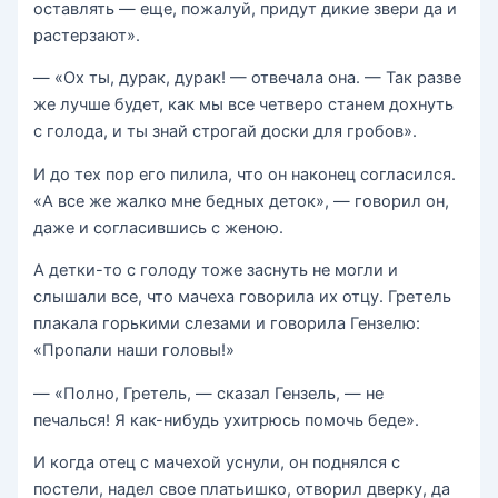
оставлять — еще, пожалуй, придут дикие звери да и
растерзают».
— «Ох ты, дурак, дурак! — отвечала она. — Так разве
же лучше будет, как мы все четверо станем дохнуть
с голода, и ты знай строгай доски для гробов».
И до тех пор его пилила, что он наконец согласился.
«А все же жалко мне бедных деток», — говорил он,
даже и согласившись с женою.
А детки-то с голоду тоже заснуть не могли и
слышали все, что мачеха говорила их отцу. Гретель
плакала горькими слезами и говорила Гензелю:
«Пропали наши головы!»
— «Полно, Гретель, — сказал Гензель, — не
печалься! Я как-нибудь ухитрюсь помочь беде».
И когда отец с мачехой уснули, он поднялся с
постели, надел свое платьишко, отворил дверку, да