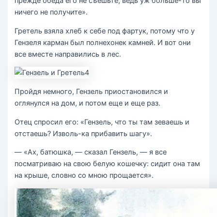
прежде обеда его не съешьте, ведь уж больше-то вы
ничего не получите».
Гретель взяла хлеб к себе под фартук, потому что у
Гензеля карман был полнехонек камней. И вот они
все вместе направились в лес.
Пройдя немного, Гензель приостановился и
оглянулся на дом, и потом еще и еще раз.
Отец спросил его: «Гензель, что ты там зеваешь и
отстаешь? Изволь-ка прибавить шагу».
— «Ах, батюшка, — сказал Гензель, — я все
посматриваю на свою белую кошечку: сидит она там
на крыше, словно со мною прощается».