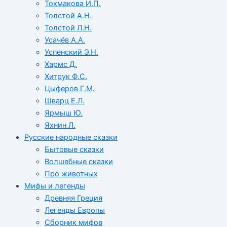
Токмакова И.П.
Толстой А.Н.
Толстой Л.Н.
Усачёв А.А.
Успенский Э.Н.
Хармс Д.
Хитрук Ф.С.
Цыферов Г.М.
Шварц Е.Л.
Ярмыш Ю.
Яхнин Л.
Русские народные сказки
Бытовые сказки
Волшебные сказки
Про животных
Мифы и легенды
Древняя Греция
Легенды Европы
Сборник мифов