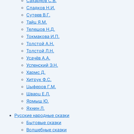
Сахарнов С.В.
Сладков Н.И.
Сутеев В.Г.
Тайц Я.М.
Телешов Н.Д.
Токмакова И.П.
Толстой А.Н.
Толстой Л.Н.
Усачёв А.А.
Успенский Э.Н.
Хармс Д.
Хитрук Ф.С.
Цыферов Г.М.
Шварц Е.Л.
Ярмыш Ю.
Яхнин Л.
Русские народные сказки
Бытовые сказки
Волшебные сказки