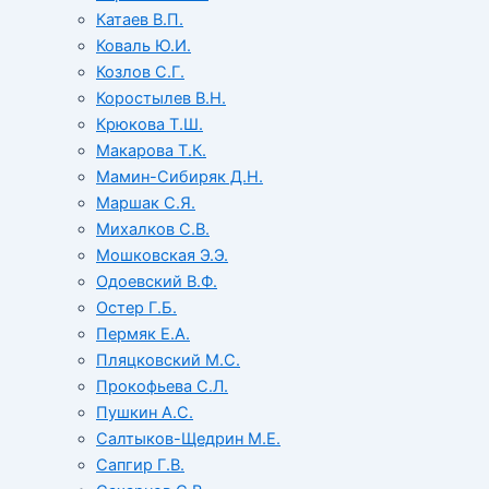
Катаев В.П.
Коваль Ю.И.
Козлов С.Г.
Коростылев В.Н.
Крюкова Т.Ш.
Макарова Т.К.
Мамин-Сибиряк Д.Н.
Маршак С.Я.
Михалков С.В.
Мошковская Э.Э.
Одоевский В.Ф.
Остер Г.Б.
Пермяк Е.А.
Пляцковский М.С.
Прокофьева С.Л.
Пушкин А.С.
Салтыков-Щедрин М.Е.
Сапгир Г.В.