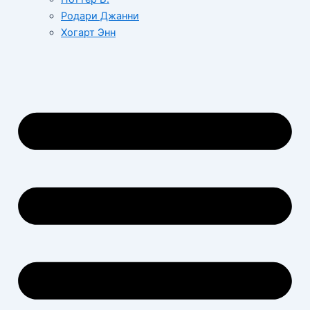
Родари Джанни
Хогарт Энн