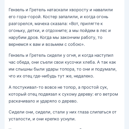
Гензель и Гретель натаскали хворосту и навалили
его гора-горой. Костер запалили, и когда огонь
разгорелся, мачеха сказала: «Вот, прилягте к
огоньку, детки, и отдохните; а мы пойдем в лес и
нарубим дров. Когда мы закончим работу, то
вернемся к вам и возьмем с собою».
Гензель и Гретель сидели у огня, и когда наступил
час обеда, они съели свои кусочки хлеба. А так как
им слышны были удары топора, то они и подумали,
что их отец где-нибудь тут же, недалеко.
А постукивал-то вовсе не топор, а простой сук,
который отец подвязал к сухому дереву: его ветром
раскачивало и ударяло о дерево.
Сидели они, сидели, стали у них глаза слипаться от
усталости, и они крепко уснули.