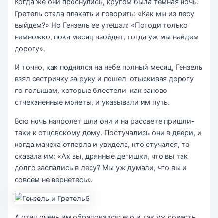
Когда же они проснулись, кругом была темная ночь.
Гретель стала плакать и говорить: «Как мы из лесу
выйдем?» Но Гензель ее утешал: «Погоди только
немножко, пока месяц взойдет, тогда уж мы найдем
дорогу».
И точно, как поднялся на небе полный месяц, Гензель
взял сестричку за руку и пошел, отыскивая дорогу
по голышам, которые блестели, как заново
отчеканенные монеты, и указывали им путь.
Всю ночь напролет шли они и на рассвете пришли-
таки к отцовскому дому. Постучались они в двери, и
когда мачеха отперла и увидела, кто стучался, то
сказала им: «Ах вы, дрянные детишки, что вы так
долго заспались в лесу? Мы уж думали, что вы и
совсем не вернетесь».
А отец очень им обрадовался: его и так уж совесть