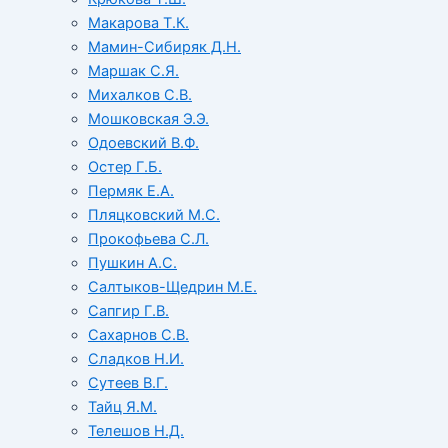
Макарова Т.К.
Мамин-Сибиряк Д.Н.
Маршак С.Я.
Михалков С.В.
Мошковская Э.Э.
Одоевский В.Ф.
Остер Г.Б.
Пермяк Е.А.
Пляцковский М.С.
Прокофьева С.Л.
Пушкин А.С.
Салтыков-Щедрин М.Е.
Сапгир Г.В.
Сахарнов С.В.
Сладков Н.И.
Сутеев В.Г.
Тайц Я.М.
Телешов Н.Д.