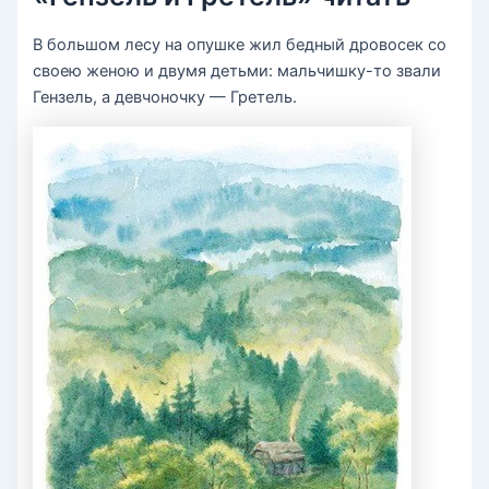
В большом лесу на опушке жил бедный дровосек со
своею женою и двумя детьми: мальчишку-то звали
Гензель, а девчоночку — Гретель.