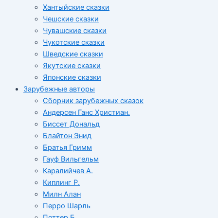
Хантыйские сказки
Чешские сказки
Чувашские сказки
Чукотские сказки
Шведские сказки
Якутские сказки
Японские сказки
Зарубежные авторы
Сборник зарубежных сказок
Андерсен Ганс Христиан.
Биссет Дональд
Блайтон Энид
Братья Гримм
Гауф Вильгельм
Каралийчев А.
Киплинг Р.
Милн Алан
Перро Шарль
Поттер Б.