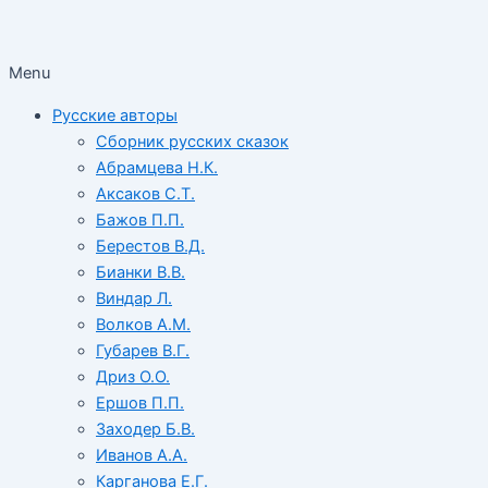
Menu
Русские авторы
Сборник русских сказок
Абрамцева Н.К.
Аксаков С.Т.
Бажов П.П.
Берестов В.Д.
Бианки В.В.
Виндар Л.
Волков А.М.
Губарев В.Г.
Дриз О.О.
Ершов П.П.
Заходер Б.В.
Иванов А.А.
Карганова Е.Г.