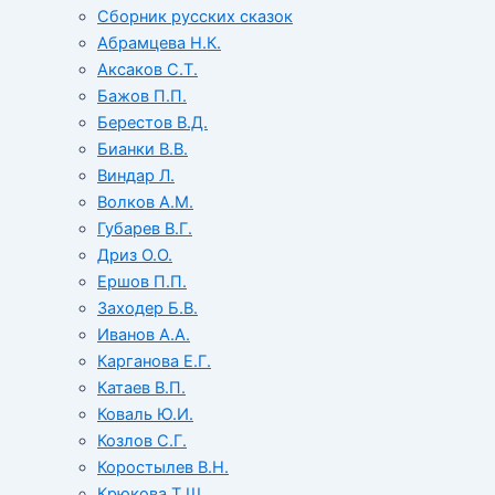
Сборник русских сказок
Абрамцева Н.К.
Аксаков С.Т.
Бажов П.П.
Берестов В.Д.
Бианки В.В.
Виндар Л.
Волков А.М.
Губарев В.Г.
Дриз О.О.
Ершов П.П.
Заходер Б.В.
Иванов А.А.
Карганова Е.Г.
Катаев В.П.
Коваль Ю.И.
Козлов С.Г.
Коростылев В.Н.
Крюкова Т.Ш.