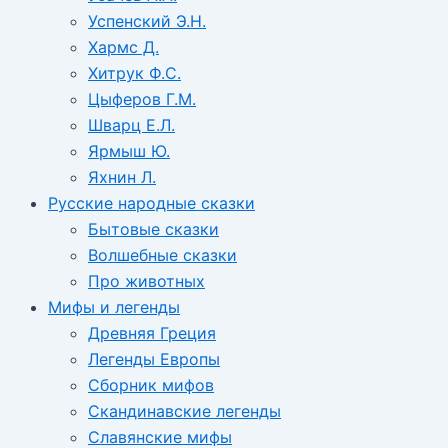
Успенский Э.Н.
Хармс Д.
Хитрук Ф.С.
Цыферов Г.М.
Шварц Е.Л.
Ярмыш Ю.
Яхнин Л.
Русские народные сказки
Бытовые сказки
Волшебные сказки
Про животных
Мифы и легенды
Древняя Греция
Легенды Европы
Сборник мифов
Скандинавские легенды
Славянские мифы