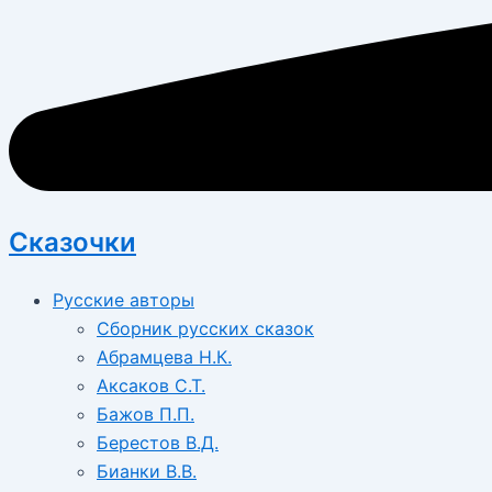
Сказочки
Русские авторы
Сборник русских сказок
Абрамцева Н.К.
Аксаков С.Т.
Бажов П.П.
Берестов В.Д.
Бианки В.В.