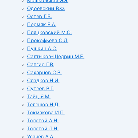
Мошковская Э.Э.
Одоевский В.Ф.
Остер Г.Б.
Пермяк Е.А.
Пляцковский М.С.
Прокофьева С.Л.
Пушкин А.С.
Салтыков-Щедрин М.Е.
Сапгир Г.В.
Сахарнов С.В.
Сладков Н.И.
Сутеев В.Г.
Тайц Я.М.
Телешов Н.Д.
Токмакова И.П.
Толстой А.Н.
Толстой Л.Н.
Усачёв А.А.