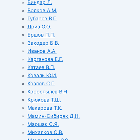
Виндар Л.
Волков А.М.
Губарев В.Г.
Дриз О.О.
Ершов П.П.
Заходер Б.В.
Иванов А.А.
Карганова Е.Г.
Катаев В.П.
Коваль Ю.И.
Козлов С.Г.
Коростылев В.Н.
Крюкова Т.Ш.
Макарова Т.К.
Мамин-Сибиряк Д.Н.
Маршак С.Я.
Михалков С.В.