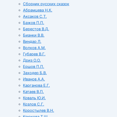
Сборник русских сказок
Абрамцева Н.К.
Аксаков С.Т.
Бажов П.П.
Берестов В.Д.
Бианки В.В.
Виндар Л.
Волков А.М.
Губарев В.Г.
Дриз О.О.
Ершов П.П.
Заходер Б.В.
Иванов А.А.
Карганова Е.Г.
Катаев В.П.
Коваль Ю.И.
Козлов С.Г.
Коростылев В.Н.
Крюкова Т.Ш.