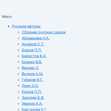
Menu
Русские авторы
Сборник русских сказок
Абрамцева Н.К.
Аксаков С.Т.
Бажов П.П.
Берестов В.Д.
Бианки В.В.
Виндар Л.
Волков А.М.
Губарев В.Г.
Дриз О.О.
Ершов П.П.
Заходер Б.В.
Иванов А.А.
Карганова Е.Г.