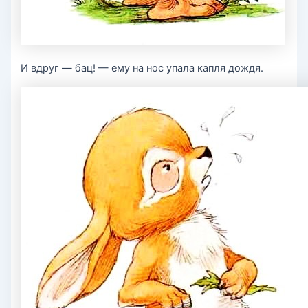
И вдруг — бац! — ему на нос упала капля дождя.