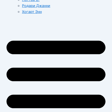
Родари Джанни
Хогарт Энн