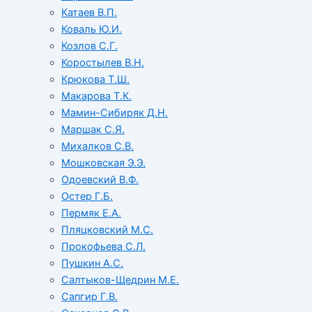
Катаев В.П.
Коваль Ю.И.
Козлов С.Г.
Коростылев В.Н.
Крюкова Т.Ш.
Макарова Т.К.
Мамин-Сибиряк Д.Н.
Маршак С.Я.
Михалков С.В.
Мошковская Э.Э.
Одоевский В.Ф.
Остер Г.Б.
Пермяк Е.А.
Пляцковский М.С.
Прокофьева С.Л.
Пушкин А.С.
Салтыков-Щедрин М.Е.
Сапгир Г.В.