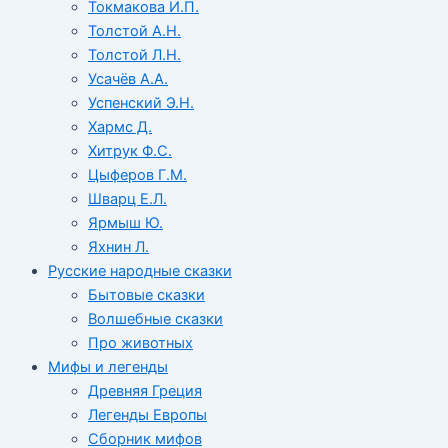
Токмакова И.П.
Толстой А.Н.
Толстой Л.Н.
Усачёв А.А.
Успенский Э.Н.
Хармс Д.
Хитрук Ф.С.
Цыферов Г.М.
Шварц Е.Л.
Ярмыш Ю.
Яхнин Л.
Русские народные сказки
Бытовые сказки
Волшебные сказки
Про животных
Мифы и легенды
Древняя Греция
Легенды Европы
Сборник мифов