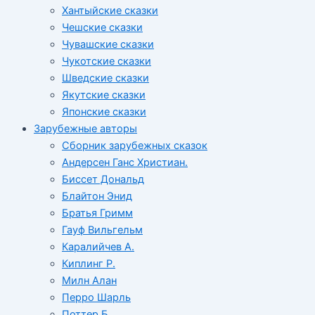
Хантыйские сказки
Чешские сказки
Чувашские сказки
Чукотские сказки
Шведские сказки
Якутские сказки
Японские сказки
Зарубежные авторы
Сборник зарубежных сказок
Андерсен Ганс Христиан.
Биссет Дональд
Блайтон Энид
Братья Гримм
Гауф Вильгельм
Каралийчев А.
Киплинг Р.
Милн Алан
Перро Шарль
Поттер Б.