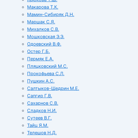
Макарова Т.К.
Мамин-Сибиряк Д.Н.
Маршак С.Я.
Михалков С.В.
Мошковская Э.Э.
Одоевский В.Ф.
Остер Г.Б.
Пермяк Е.А.
Пляцковский М.С.
Прокофьева С.Л.
Пушкин А.С.
Салтыков-Щедрин М.Е.
Сапгир Г.В.
Сахарнов С.В.
Сладков Н.И.
Сутеев В.Г.
Тайц Я.М.
Телешов Н.Д.