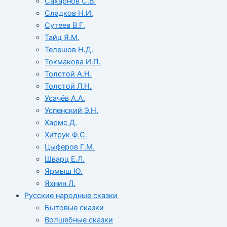
Сахарнов С.В.
Сладков Н.И.
Сутеев В.Г.
Тайц Я.М.
Телешов Н.Д.
Токмакова И.П.
Толстой А.Н.
Толстой Л.Н.
Усачёв А.А.
Успенский Э.Н.
Хармс Д.
Хитрук Ф.С.
Цыферов Г.М.
Шварц Е.Л.
Ярмыш Ю.
Яхнин Л.
Русские народные сказки
Бытовые сказки
Волшебные сказки