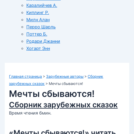
Каралийчев А.
Киплинг Р.
Милн Алан
Перро Шарль
Поттер Б.
Родари Джанни
Хогарт Энн
Главная страница
>
Зарубежные авторы
>
Сборник
зарубежных сказок
>
Мечты сбываются!
Мечты сбываются!
Сборник зарубежных сказок
Время чтения 6мин.
«Мечты сбываются!» читать