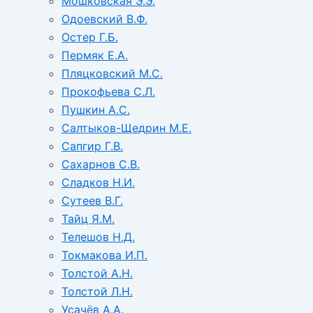
Мошковская Э.Э.
Одоевский В.Ф.
Остер Г.Б.
Пермяк Е.А.
Пляцковский М.С.
Прокофьева С.Л.
Пушкин А.С.
Салтыков-Щедрин М.Е.
Сапгир Г.В.
Сахарнов С.В.
Сладков Н.И.
Сутеев В.Г.
Тайц Я.М.
Телешов Н.Д.
Токмакова И.П.
Толстой А.Н.
Толстой Л.Н.
Усачёв А.А.