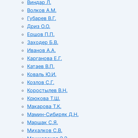
Виндар Л.
Волков А.М.
Губарев В.Г.
Дриз О.О.
Ершов П.П.
Заходер Б.В.
Иванов А.А.
Карганова Е.Г.
Катаев В.П.
Коваль Ю.И.
Козлов С.Г.
Коростылев В.Н.
Крюкова Т.Ш.
Макарова Т.К.
Мамин-Сибиряк Д.Н.
Маршак С.Я.
Михалков С.В.