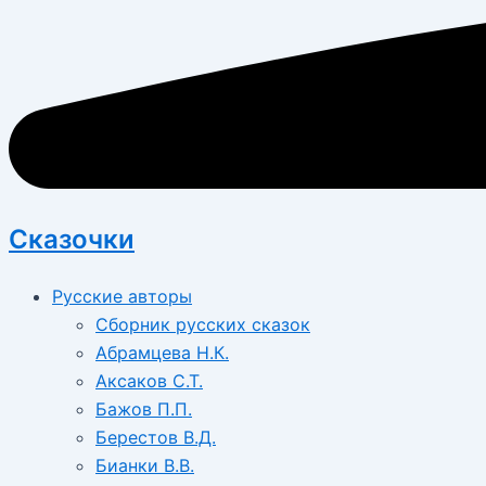
Сказочки
Русские авторы
Сборник русских сказок
Абрамцева Н.К.
Аксаков С.Т.
Бажов П.П.
Берестов В.Д.
Бианки В.В.