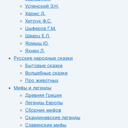
Успенский Э.Н.
Хармс Д.
Хитрук Ф.С.
Цыферов Г.М.
Шварц Е.Л.
Ярмыш Ю.
Яхнин Л.
Русские народные сказки
Бытовые сказки
Волшебные сказки
Про животных
Мифы и легенды
Древняя Греция
Легенды Европы
Сборник мифов
Скандинавские легенды
Славянские мифы