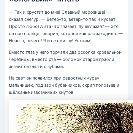
— Так и хрустит во мне! Славный морозище! —
сказал снегур. — Ветер-то, ветер-то так и кусает!
Просто любо! А эта что глазеет, пучеглазая? — Это
он про солнце говорил, которое как раз заходило. —
Нечего, нечего! Я и не смигну! Устоим!
Вместо глаз у него торчали два осколка кровельной
черепицы, вместо рта — обломок старой грабли;
значит он был и с зубами.
На свет он появился при радостных «ура»
мальчишек, под звон бубенчиков, скрип полозьев и
щёлканье извозчичьих кнутов.