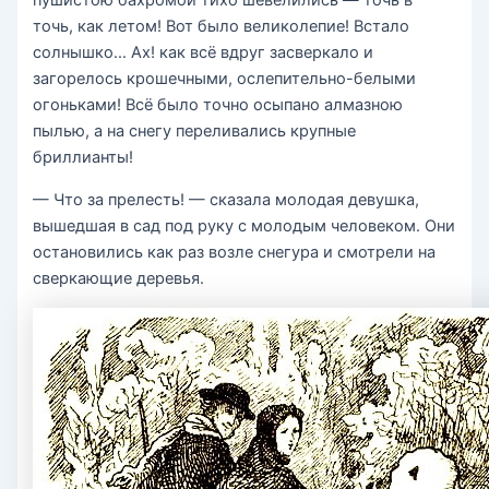
пушистою бахромой тихо шевелились — точь в
точь, как летом! Вот было великолепие! Встало
солнышко… Ах! как всё вдруг засверкало и
загорелось крошечными, ослепительно-белыми
огоньками! Всё было точно осыпано алмазною
пылью, а на снегу переливались крупные
бриллианты!
— Что за прелесть! — сказала молодая девушка,
вышедшая в сад под руку с молодым человеком. Они
остановились как раз возле снегура и смотрели на
сверкающие деревья.