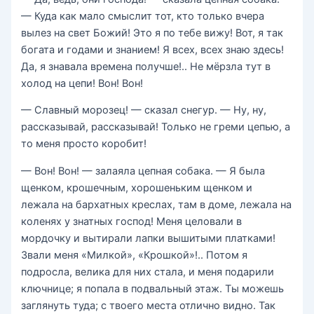
— Куда как мало смыслит тот, кто только вчера
вылез на свет Божий! Это я по тебе вижу! Вот, я так
богата и годами и знанием! Я всех, всех знаю здесь!
Да, я знавала времена получше!.. Не мёрзла тут в
холод на цепи! Вон! Вон!
— Славный морозец! — сказал снегур. — Ну, ну,
рассказывай, рассказывай! Только не греми цепью, а
то меня просто коробит!
— Вон! Вон! — залаяла цепная собака. — Я была
щенком, крошечным, хорошеньким щенком и
лежала на бархатных креслах, там в доме, лежала на
коленях у знатных господ! Меня целовали в
мордочку и вытирали лапки вышитыми платками!
Звали меня «Милкой», «Крошкой»!.. Потом я
подросла, велика для них стала, и меня подарили
ключнице; я попала в подвальный этаж. Ты можешь
заглянуть туда; с твоего места отлично видно. Так