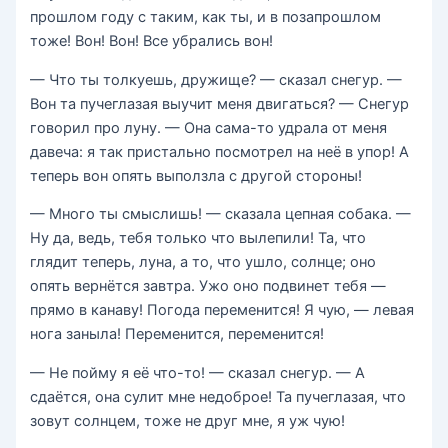
прошлом году с таким, как ты, и в позапрошлом
тоже! Вон! Вон! Все убрались вон!
— Что ты толкуешь, дружище? — сказал снегур. —
Вон та пучеглазая выучит меня двигаться? — Снегур
говорил про луну. — Она сама-то удрала от меня
давеча: я так пристально посмотрел на неё в упор! А
теперь вон опять выползла с другой стороны!
— Много ты смыслишь! — сказала цепная собака. —
Ну да, ведь, тебя только что вылепили! Та, что
глядит теперь, луна, а то, что ушло, солнце; оно
опять вернётся завтра. Ужо оно подвинет тебя —
прямо в канаву! Погода переменится! Я чую, — левая
нога заныла! Переменится, переменится!
— Не пойму я её что-то! — сказал снегур. — А
сдаётся, она сулит мне недоброе! Та пучеглазая, что
зовут солнцем, тоже не друг мне, я уж чую!