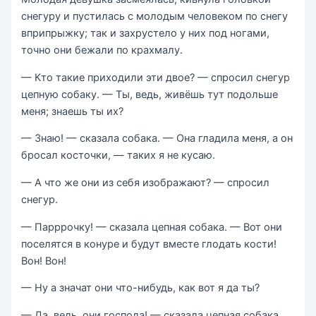
снегуру и пустилась с молодым человеком по снегу
вприпрыжку; так и захрустело у них под ногами,
точно они бежали по крахмалу.
— Кто такие приходили эти двое? — спросил снегур
цепную собаку. — Ты, ведь, живёшь тут подольше
меня; знаешь ты их?
— Знаю! — сказала собака. — Она гладила меня, а он
бросал косточки, — таких я не кусаю.
— А что же они из себя изображают? — спросил
снегур.
— Парррочку! — сказала цепная собака. — Вот они
поселятся в конуре и будут вместе глодать кости!
Вон! Вон!
— Ну а значат они что-нибудь, как вот я да ты?
— Да, ведь, они господа! — сказала цепная собака.