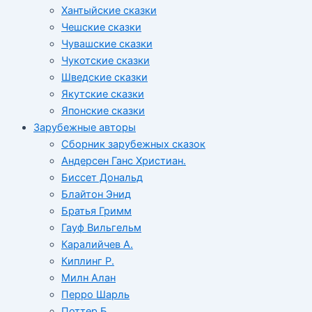
Хантыйские сказки
Чешские сказки
Чувашские сказки
Чукотские сказки
Шведские сказки
Якутские сказки
Японские сказки
Зарубежные авторы
Сборник зарубежных сказок
Андерсен Ганс Христиан.
Биссет Дональд
Блайтон Энид
Братья Гримм
Гауф Вильгельм
Каралийчев А.
Киплинг Р.
Милн Алан
Перро Шарль
Поттер Б.