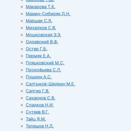
Макарова Т.К.
Мамин-Сибиряк Д.Н.
Маршак С.Я.
Михалков С.В.
Мошковская Э.Э.
Одоевский В.Ф.
Остер Г.Б.
Пермяк Е.А.
Пляцковский М.С.
Прокофьева С.Л.
Пушкин А.С.
Салтыков-Щедрин М.Е.
Сапгир Г.В.
Сахарнов С.В.
Сладков Н.И.
Сутеев В.Г.
Тайц Я.М.
Телешов Н.Д.