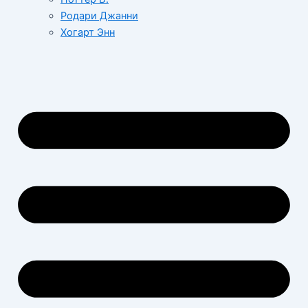
Родари Джанни
Хогарт Энн