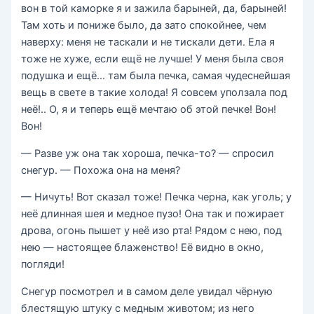
вон в той каморке я и зажила барыней, да, барыней!
Там хоть и пониже было, да зато спокойнее, чем
наверху: меня не таскали и не тискали дети. Ела я
тоже не хуже, если ещё не лучше! У меня была своя
подушка и ещё… там была печка, самая чудеснейшая
вещь в свете в такие холода! Я совсем уползала под
неё!.. О, я и теперь ещё мечтаю об этой печке! Вон!
Вон!
— Разве уж она так хороша, печка-то? — спросил
снегур. — Похожа она на меня?
— Ничуть! Вот сказал тоже! Печка черна, как уголь; у
неё длинная шея и медное пузо! Она так и пожирает
дрова, огонь пышет у неё изо рта! Рядом с нею, под
нею — настоящее блаженство! Её видно в окно,
погляди!
Снегур посмотрел и в самом деле увидал чёрную
блестящую штуку с медным животом; из него