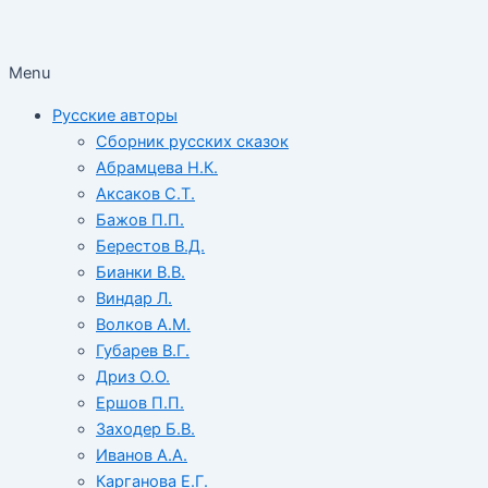
Menu
Русские авторы
Сборник русских сказок
Абрамцева Н.К.
Аксаков С.Т.
Бажов П.П.
Берестов В.Д.
Бианки В.В.
Виндар Л.
Волков А.М.
Губарев В.Г.
Дриз О.О.
Ершов П.П.
Заходер Б.В.
Иванов А.А.
Карганова Е.Г.