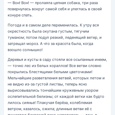
— Вон! Вон! — пролаяла цепная собака, три раза
повернулась вокруг самой себя и улеглась в своей
конуре спать.
Погода и в самом деле переменилась. К утру вся
окрестность была окутана густым, тягучим
туманом; потом подул резкий, леденящий ветер, и
затрещал мороз. А что за красота была, когда
взошло солнышко!
Деревья и кусты в саду стояли все осыпанные инеем,
— точно лес из белых кораллов! Все ветви словно
покрылись блестящими белыми цветочками!
Мельчайшие разветвления ветвей, которых летом и
не видно из-за густой листвы, теперь ясно
вырисовывались тончайшим кружевным узором
ослепительной белизны; от каждой ветки как будто
лилось сиянье! Плакучая берёза, колеблемая
ветром, казалось, ожила; длинные ветви её с