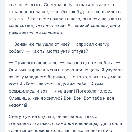
светился огонь. Снегура вдруг охватило какое-то
странное желание, — в нём как будто зашевелилось
что-то… Что такое нашло на него, он и сам не знал и
не понимал, хотя это понял бы всякий человек, если,
разумеется, он не снегур.
— Зачем же ты ушла от неё? — спросил снегур
собаку. — Как ты могла уйти оттуда?
— Пришлось поневоле! — сказала цепная собака. —
Они вышвырнули меня и посадили на цепь. Я укусила
за ногу младшего барчука, — он хотел отнять у меня
кость! «Кость за кость!» думаю себе… А они
осердились, и вот — я на цепи! Потеряла голос…
Слышишь, как я хриплю? Вон! Вон! Вот тебе и вся
недолга́!
Снегур уж не слушал; он не сводил глаз с
подвального этажа, с каморки ключницы, где стояла
на четырёх ножках железная печка, величиной с