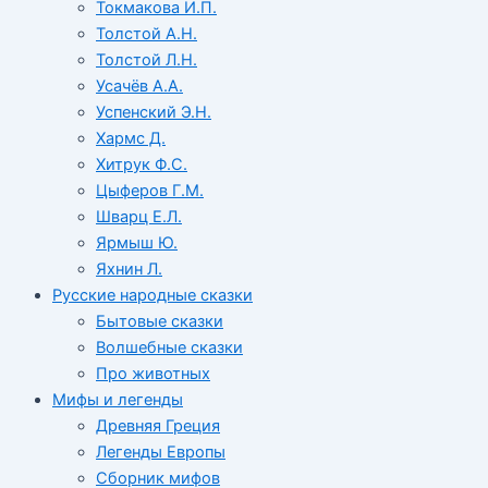
Токмакова И.П.
Толстой А.Н.
Толстой Л.Н.
Усачёв А.А.
Успенский Э.Н.
Хармс Д.
Хитрук Ф.С.
Цыферов Г.М.
Шварц Е.Л.
Ярмыш Ю.
Яхнин Л.
Русские народные сказки
Бытовые сказки
Волшебные сказки
Про животных
Мифы и легенды
Древняя Греция
Легенды Европы
Сборник мифов