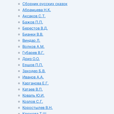
Сборник русских сказок
Абрамцева Н.К.
Аксаков С.Т.
Бажов П.П.
Берестов В.Д.
Бианки В.В.
Виндар Л.
Волков А.М.
Губарев В.Г.
Дриз О.О.
Ершов П.П.
Заходер Б.В.
Иванов А.А.
Карганова Е.Г.
Катаев В.П.
Коваль Ю.И.
Козлов С.Г.
Коростылев В.Н.
Крюкова Т.Ш.