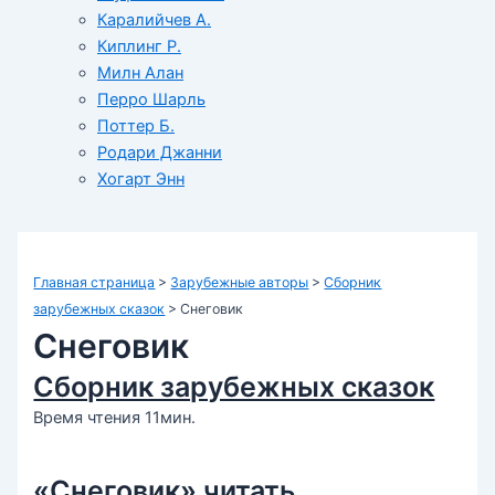
Каралийчев А.
Киплинг Р.
Милн Алан
Перро Шарль
Поттер Б.
Родари Джанни
Хогарт Энн
Главная страница
>
Зарубежные авторы
>
Сборник
зарубежных сказок
>
Снеговик
Снеговик
Сборник зарубежных сказок
Время чтения 11мин.
«Снеговик» читать