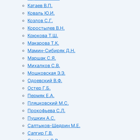
Катаев В.П.
Коваль Ю.И.
Козлов С.Г.
Коростылев В.Н.
Крюкова Т.Ш.
Макарова Т.К.
Мамин-Сибиряк Д.Н.
Маршак С.Я.
Михалков С.В.
Мошковская Э.Э.
Одоевский В.Ф.
Остер Г.Б.
Пермяк Е.А.
Пляцковский М.С.
Прокофьева С.Л.
Пушкин А.С.
Салтыков-Щедрин М.Е.
Сапгир Г.В.