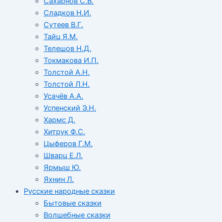
Сахарнов С.В.
Сладков Н.И.
Сутеев В.Г.
Тайц Я.М.
Телешов Н.Д.
Токмакова И.П.
Толстой А.Н.
Толстой Л.Н.
Усачёв А.А.
Успенский Э.Н.
Хармс Д.
Хитрук Ф.С.
Цыферов Г.М.
Шварц Е.Л.
Ярмыш Ю.
Яхнин Л.
Русские народные сказки
Бытовые сказки
Волшебные сказки