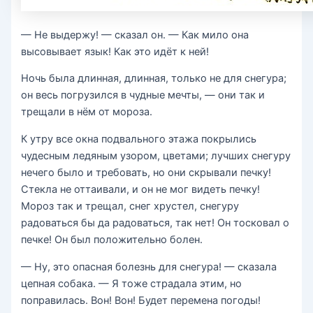
— Не выдержу! — сказал он. — Как мило она
высовывает язык! Как это идёт к ней!
Ночь была длинная, длинная, только не для снегура;
он весь погрузился в чудные мечты, — они так и
трещали в нём от мороза.
К утру все окна подвального этажа покрылись
чудесным ледяным узором, цветами; лучших снегуру
нечего было и требовать, но они скрывали печку!
Стекла не оттаивали, и он не мог видеть печку!
Мороз так и трещал, снег хрустел, снегуру
радоваться бы да радоваться, так нет! Он тосковал о
печке! Он был положительно болен.
— Ну, это опасная болезнь для снегура! — сказала
цепная собака. — Я тоже страдала этим, но
поправилась. Вон! Вон! Будет перемена погоды!